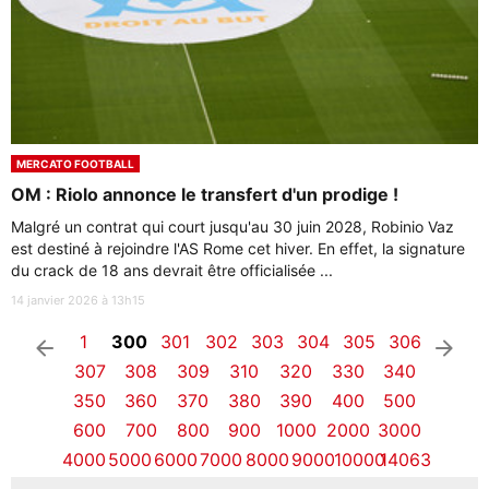
MERCATO FOOTBALL
OM : Riolo annonce le transfert d'un prodige !
Malgré un contrat qui court jusqu'au 30 juin 2028, Robinio Vaz
est destiné à rejoindre l'AS Rome cet hiver. En effet, la signature
du crack de 18 ans devrait être officialisée ...
14 janvier 2026 à 13h15
1
300
301
302
303
304
305
306
arrow_left
arrow_right
307
308
309
310
320
330
340
350
360
370
380
390
400
500
600
700
800
900
1000
2000
3000
4000
5000
6000
7000
8000
9000
10000
14063