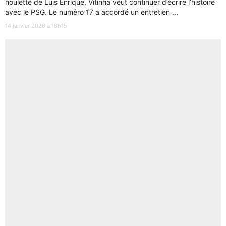
houlette de Luis Enrique, Vitinha veut continuer d’écrire l’histoire
avec le PSG. Le numéro 17 a accordé un entretien ...
14 janvier 2026 à 16h15