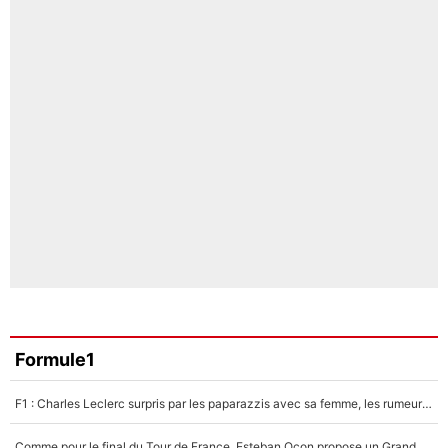
Formule1
F1 : Charles Leclerc surpris par les paparazzis avec sa femme, les rumeurs étaient vraies !
Comme pour le final du Tour de France, Esteban Ocon propose un Grand Prix de Formule 1 à Paris : «Autour de l’Arc de Triomphe, ce serait génial» !