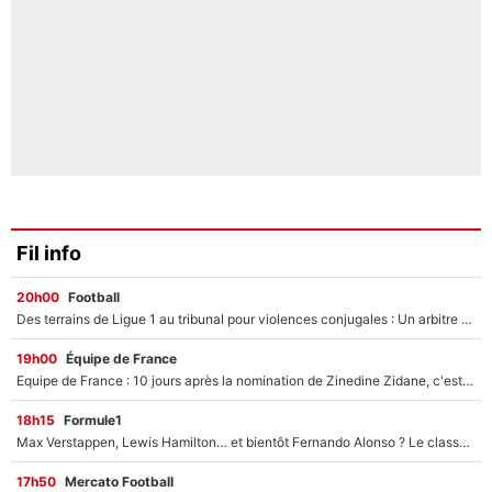
Fil info
20h00
Football
Des terrains de Ligue 1 au tribunal pour violences conjugales : Un arbitre français encourt une peine de 18 mois de prison !
19h00
Équipe de France
Equipe de France : 10 jours après la nomination de Zinedine Zidane, c'est au tour de son fils de prendre un nouveau départ !
18h15
Formule1
Max Verstappen, Lewis Hamilton… et bientôt Fernando Alonso ? Le classement des pilotes les mieux payés en Formule 1 risque de changer !
17h50
Mercato Football