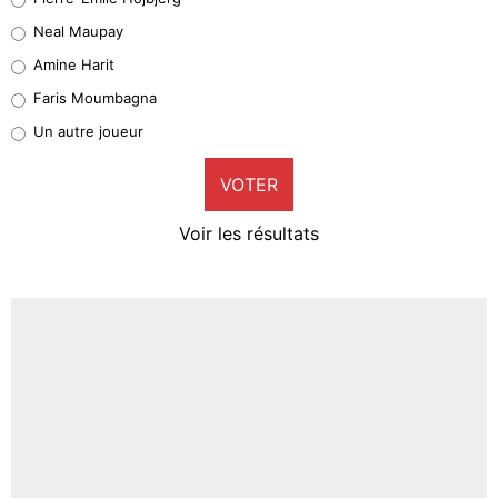
5%
Neal Maupay
Quinten Timber
Amine Harit
1%
Faris Moumbagna
Pierre-Emile Hojbjerg
Un autre joueur
9%
VOTER
Neal Maupay
4%
Voir les résultats
Amine Harit
3%
Faris Moumbagna
4%
Un autre joueur
5%
1615 personnes ont participé aux votes.