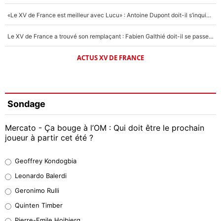
«Le XV de France est meilleur avec Lucu» : Antoine Dupont doit-il s’inquiéter pour sa place ?
Le XV de France a trouvé son remplaçant : Fabien Galthié doit-il se passer d'Antoine Dupont ?
ACTUS XV DE FRANCE
Sondage
Mercato - Ça bouge à l’OM : Qui doit être le prochain
joueur à partir cet été ?
Geoffrey Kondogbia
Geoffrey Kondogbia
38%
Leonardo Balerdi
Leonardo Balerdi
Geronimo Rulli
32%
Quinten Timber
Geronimo Rulli
Pierre-Emile Hojbjerg