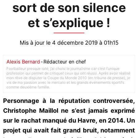
sort de son silence
et s’explique !
Mis à jour le 4 décembre 2019 à 01h15
Alexis Bernard
-
Rédacteur en chef
Footballeur presque raté, j’ai choisi le journalisme car c’est l’unique
profession qui permet de critiquer ceux qui ont réussi. Après avoir réalisé
mon rêve de disputer la Coupe du Monde 2010 (en tribune de presse), je
vis de ma passion avec le mercato et les grands événements sportifs
comme deuxième famille.
Personnage à la réputation controversée,
Christophe Maillol ne s’est jamais exprimé
sur le rachat manqué du Havre, en 2014. Un
projet qui avait fait grand bruit, notamment