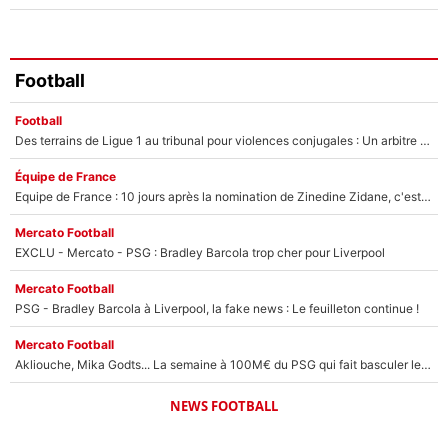
Football
Football
Des terrains de Ligue 1 au tribunal pour violences conjugales : Un arbitre français encourt une peine de 18 mois de prison !
Équipe de France
Equipe de France : 10 jours après la nomination de Zinedine Zidane, c'est au tour de son fils de prendre un nouveau départ !
Mercato Football
EXCLU - Mercato - PSG : Bradley Barcola trop cher pour Liverpool
Mercato Football
PSG - Bradley Barcola à Liverpool, la fake news : Le feuilleton continue !
Mercato Football
Akliouche, Mika Godts... La semaine à 100M€ du PSG qui fait basculer le mercato du PSG !
NEWS FOOTBALL