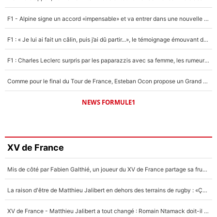
F1 - Alpine signe un accord «impensable» et va entrer dans une nouvelle dimension : Grande nouvelle pour Pierre Gasly !
F1 : « Je lui ai fait un câlin, puis j’ai dû partir...», le témoignage émouvant de Max Verstappen sur sa fille
F1 : Charles Leclerc surpris par les paparazzis avec sa femme, les rumeurs étaient vraies !
Comme pour le final du Tour de France, Esteban Ocon propose un Grand Prix de Formule 1 à Paris : «Autour de l’Arc de Triomphe, ce serait génial» !
NEWS FORMULE1
XV de France
Mis de côté par Fabien Galthié, un joueur du XV de France partage sa frustration : «ils ne me l’ont pas dit tout de suite»
La raison d'être de Matthieu Jalibert en dehors des terrains de rugby : «Ça m'atteint autant que si tu touches à un membre de ma famille»
XV de France - Matthieu Jalibert a tout changé : Romain Ntamack doit-il s’inquiéter pour sa place à un an de la Coupe du monde ?