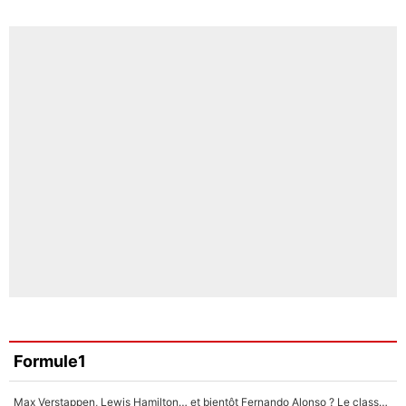
Formule1
Max Verstappen, Lewis Hamilton… et bientôt Fernando Alonso ? Le classement des pilotes les mieux payés en Formule 1 risque de changer !