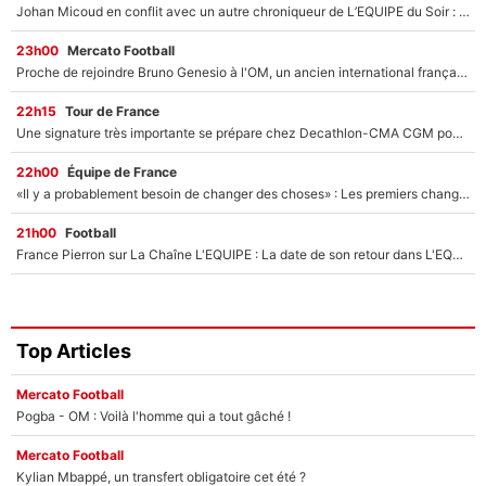
Johan Micoud en conflit avec un autre chroniqueur de L’EQUIPE du Soir : «Pendant un moment, je ne les ai pas remis ensemble dans l'émission»
23h00
Mercato Football
Proche de rejoindre Bruno Genesio à l'OM, un ancien international français va finalement débarquer... sur RMC !
22h15
Tour de France
Une signature très importante se prépare chez Decathlon-CMA CGM pour aider Paul Seixas à gagner le Tour de France 2027
22h00
Équipe de France
«Il y a probablement besoin de changer des choses» : Les premiers changements de Zinedine Zidane en équipe de France sont révélés ?
21h00
Football
France Pierron sur La Chaîne L'EQUIPE : La date de son retour dans L'EQUIPE de Choc est connue... et c'était très attendu
Top Articles
Mercato Football
Pogba - OM : Voilà l'homme qui a tout gâché !
Mercato Football
Kylian Mbappé, un transfert obligatoire cet été ?