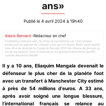
ans»
Publié le 4 avril 2024 à 19h40
Alexis Bernard
-
Rédacteur en chef
Footballeur presque raté, j’ai choisi le journalisme car c’est l’unique
profession qui permet de critiquer ceux qui ont réussi. Après avoir réalisé
mon rêve de disputer la Coupe du Monde 2010 (en tribune de presse), je
vis de ma passion avec le mercato et les grands événements sportifs
comme deuxième famille.
Il y a 10 ans, Eliaquim Mangala devenait le
défenseur le plus cher de la planète foot
avec un transfert à Manchester City estimé
à près de 54 millions d’euros. A 33 ans,
après avoir soigné une longue blessure,
l’international français se relance au