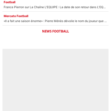
Football
France Pierron sur La Chaîne L'EQUIPE : La date de son retour dans L'EQUIPE de Choc est connue... et c'était très attendu
Mercato Football
«Il a fait une saison énorme» : Pierre Ménès dévoile le nom du joueur que l’OM devait absolument recruter cet été, l’IA valide la piste !
NEWS FOOTBALL