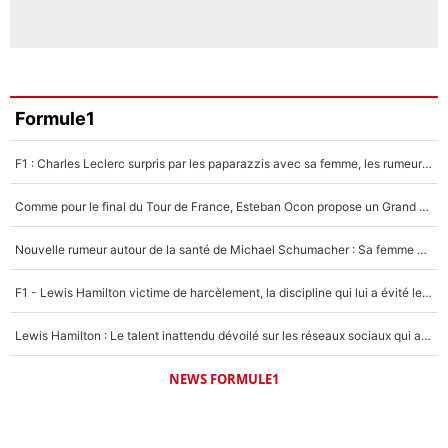
Formule1
F1 : Charles Leclerc surpris par les paparazzis avec sa femme, les rumeurs étaient vraies !
Comme pour le final du Tour de France, Esteban Ocon propose un Grand Prix de Formule 1 à Paris : «Autour de l’Arc de Triomphe, ce serait génial» !
Nouvelle rumeur autour de la santé de Michael Schumacher : Sa femme Corinna sort du silence
F1 - Lewis Hamilton victime de harcèlement, la discipline qui lui a évité le pire : «J'aurais probablement mal tourné»
Lewis Hamilton : Le talent inattendu dévoilé sur les réseaux sociaux qui a impressionné Kim Kardashian pendant leurs vacances en amoureux !
NEWS FORMULE1