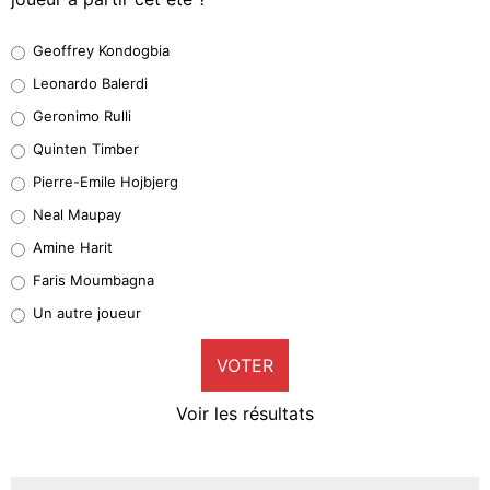
Geoffrey Kondogbia
Geoffrey Kondogbia
38%
Leonardo Balerdi
Leonardo Balerdi
Geronimo Rulli
32%
Quinten Timber
Geronimo Rulli
Pierre-Emile Hojbjerg
4%
Neal Maupay
Quinten Timber
Amine Harit
1%
Faris Moumbagna
Pierre-Emile Hojbjerg
Un autre joueur
9%
VOTER
Neal Maupay
4%
Voir les résultats
Amine Harit
3%