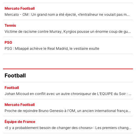
Mercato Football
Mercato - OM : Un grand nom a été éjecté, «l’entraîneur ne voulait pas me conserver»
Tennis
Victime de racisme contre Murray, Kyrgios pousse un énorme coup de gueule !
PSG
PSG : Mbappé achève le Real Madrid, le vestiaire exulte
Football
Football
Johan Micoud en conflit avec un autre chroniqueur de L’EQUIPE du Soir : «Pendant un moment, je ne les ai pas remis ensemble dans l'émission»
Mercato Football
Proche de rejoindre Bruno Genesio à l'OM, un ancien international français va finalement débarquer... sur RMC !
Équipe de France
«Il y a probablement besoin de changer des choses» : Les premiers changements de Zinedine Zidane en équipe de France sont révélés ?