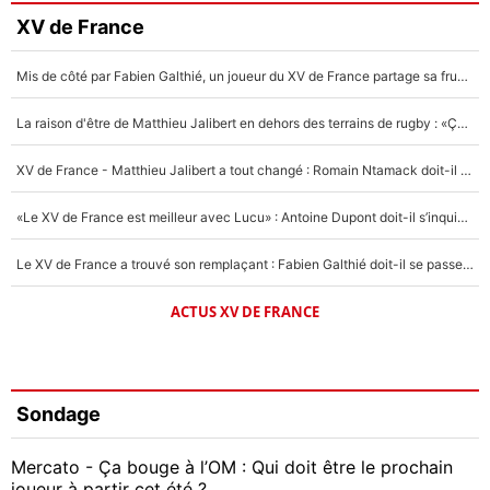
XV de France
Mis de côté par Fabien Galthié, un joueur du XV de France partage sa frustration : «ils ne me l’ont pas dit tout de suite»
La raison d'être de Matthieu Jalibert en dehors des terrains de rugby : «Ça m'atteint autant que si tu touches à un membre de ma famille»
XV de France - Matthieu Jalibert a tout changé : Romain Ntamack doit-il s’inquiéter pour sa place à un an de la Coupe du monde ?
«Le XV de France est meilleur avec Lucu» : Antoine Dupont doit-il s’inquiéter pour sa place ?
Le XV de France a trouvé son remplaçant : Fabien Galthié doit-il se passer d'Antoine Dupont ?
ACTUS XV DE FRANCE
Sondage
Mercato - Ça bouge à l’OM : Qui doit être le prochain
joueur à partir cet été ?