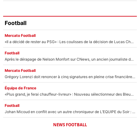
Football
Mercato Football
«Il a décidé de rester au PSG» : Les coulisses de la décision de Lucas Chevalier pour son transfert
Football
Après le dérapage de Nelson Monfort sur CNews, un ancien journaliste de France Télévisions relance la polémique sur les incendies en Gironde
Mercato Football
Grégory Lorenzi doit renoncer à cinq signatures en pleine crise financière : L’IA propose sept noms à l’OM pour un mercato réussi... à seulement 5M€ !
Équipe de France
«Plus grand, je ferai chauffeur-livreur» : Nouveau sélectionneur des Bleus, Zinédine Zidane s’était imaginé un avenir très différent lorsqu'il était enfant
Football
Johan Micoud en conflit avec un autre chroniqueur de L’EQUIPE du Soir : «Pendant un moment, je ne les ai pas remis ensemble dans l'émission»
NEWS FOOTBALL