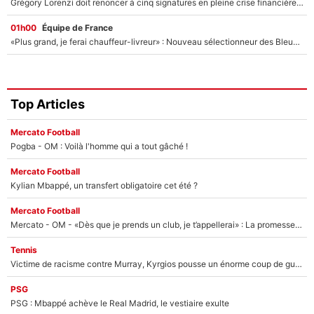
Grégory Lorenzi doit renoncer à cinq signatures en pleine crise financière : L’IA propose sept noms à l’OM pour un mercato réussi... à seulement 5M€ !
01h00
Équipe de France
«Plus grand, je ferai chauffeur-livreur» : Nouveau sélectionneur des Bleus, Zinédine Zidane s’était imaginé un avenir très différent lorsqu'il était enfant
Top Articles
Mercato Football
Pogba - OM : Voilà l'homme qui a tout gâché !
Mercato Football
Kylian Mbappé, un transfert obligatoire cet été ?
Mercato Football
Mercato - OM - «Dès que je prends un club, je t’appellerai» : La promesse de Marcelino au moment de claquer la porte
Tennis
Victime de racisme contre Murray, Kyrgios pousse un énorme coup de gueule !
PSG
PSG : Mbappé achève le Real Madrid, le vestiaire exulte