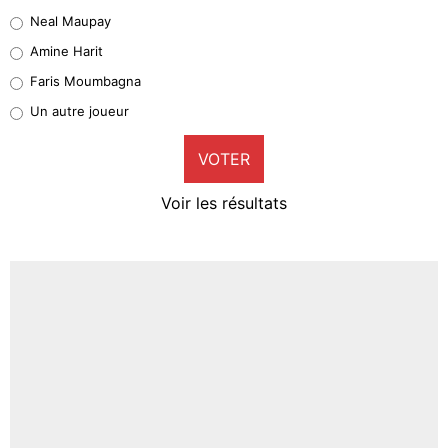
4%
Neal Maupay
Quinten Timber
Amine Harit
1%
Faris Moumbagna
Pierre-Emile Hojbjerg
Un autre joueur
9%
VOTER
Neal Maupay
4%
Voir les résultats
Amine Harit
3%
Faris Moumbagna
4%
Un autre joueur
5%
1462 personnes ont participé aux votes.