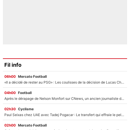
Fil info
06h00
Mercato Football
«Il a décidé de rester au PSG» : Les coulisses de la décision de Lucas Chevalier pour son transfert
04h00
Football
Après le dérapage de Nelson Monfort sur CNews, un ancien journaliste de France Télévisions relance la polémique sur les incendies en Gironde
02h30
Cyclisme
Paul Seixas chez UAE avec Tadej Pogacar : Le transfert qui effraie le peloton, «c’est la pire des choses qui puisse arriver»
02h00
Mercato Football