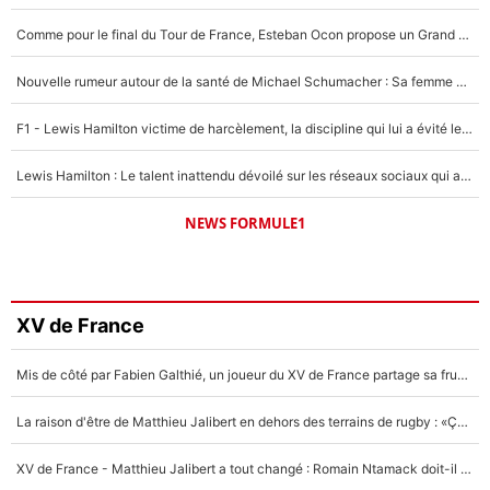
Comme pour le final du Tour de France, Esteban Ocon propose un Grand Prix de Formule 1 à Paris : «Autour de l’Arc de Triomphe, ce serait génial» !
Nouvelle rumeur autour de la santé de Michael Schumacher : Sa femme Corinna sort du silence
F1 - Lewis Hamilton victime de harcèlement, la discipline qui lui a évité le pire : «J'aurais probablement mal tourné»
Lewis Hamilton : Le talent inattendu dévoilé sur les réseaux sociaux qui a impressionné Kim Kardashian pendant leurs vacances en amoureux !
NEWS FORMULE1
XV de France
Mis de côté par Fabien Galthié, un joueur du XV de France partage sa frustration : «ils ne me l’ont pas dit tout de suite»
La raison d'être de Matthieu Jalibert en dehors des terrains de rugby : «Ça m'atteint autant que si tu touches à un membre de ma famille»
XV de France - Matthieu Jalibert a tout changé : Romain Ntamack doit-il s’inquiéter pour sa place à un an de la Coupe du monde ?