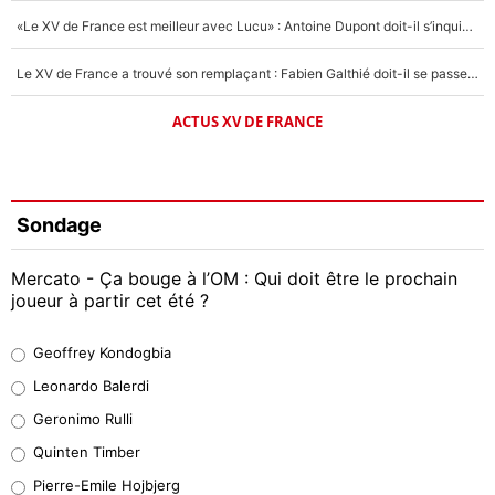
«Le XV de France est meilleur avec Lucu» : Antoine Dupont doit-il s’inquiéter pour sa place ?
Le XV de France a trouvé son remplaçant : Fabien Galthié doit-il se passer d'Antoine Dupont ?
ACTUS XV DE FRANCE
Sondage
Mercato - Ça bouge à l’OM : Qui doit être le prochain
joueur à partir cet été ?
Geoffrey Kondogbia
Geoffrey Kondogbia
38%
Leonardo Balerdi
Leonardo Balerdi
Geronimo Rulli
32%
Quinten Timber
Geronimo Rulli
Pierre-Emile Hojbjerg