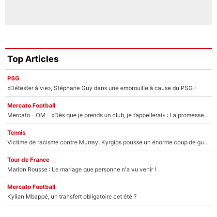
Top Articles
PSG
«Détester à vie», Stéphane Guy dans une embrouille à cause du PSG !
Mercato Football
Mercato - OM - «Dès que je prends un club, je t’appellerai» : La promesse de Marcelino au moment de claquer la porte
Tennis
Victime de racisme contre Murray, Kyrgios pousse un énorme coup de gueule !
Tour de France
Marion Rousse : Le mariage que personne n'a vu venir !
Mercato Football
Kylian Mbappé, un transfert obligatoire cet été ?