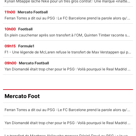
Kylian Mbappé lâche Nike pour un très gros contrat : Une marque «inattendue» va frapper très fort
11h00
Mercato Football
Ferran Torres a dit oui au PSG : Le FC Barcelone prend la parole alors qu'un transfert de l'attaquant espagnol prend forme
10h00
Football
En plein cauchemar après son transfert à l'OM, Quinten Timber raconte ses doutes après sa signature à Marseille
09h15
Formule1
F1 - Une légende de McLaren refuse le transfert de Max Verstappen qui pourrait «faire des vagues» et plomber l'ambiance dans l'équipe
09h00
Mercato Football
Yan Diomandé était trop cher pour le PSG : Voilà pourquoi le Real Madrid a accepté de payer la somme record de 140M€ pour boucler son transfert !
Mercato Foot
Ferran Torres a dit oui au PSG : Le FC Barcelone prend la parole alors qu'un transfert de l'attaquant espagnol prend forme
Yan Diomandé était trop cher pour le PSG : Voilà pourquoi le Real Madrid a accepté de payer la somme record de 140M€ pour boucler son transfert !
Le transfert de Maghnes Akliouche menace Désiré Doué au PSG : «Je valide à 200%»