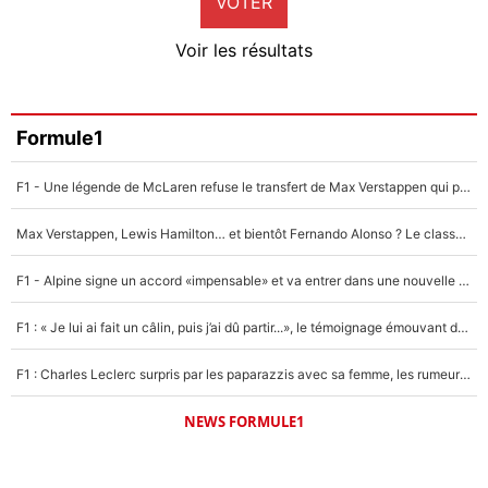
VOTER
Neal Maupay
4%
Voir les résultats
Amine Harit
3%
Faris Moumbagna
Formule1
4%
F1 - Une légende de McLaren refuse le transfert de Max Verstappen qui pourrait «faire des vagues» et plomber l'ambiance dans l'équipe
Un autre joueur
5%
Max Verstappen, Lewis Hamilton… et bientôt Fernando Alonso ? Le classement des pilotes les mieux payés en Formule 1 risque de changer !
1676 personnes ont participé aux votes.
F1 - Alpine signe un accord «impensable» et va entrer dans une nouvelle dimension : Grande nouvelle pour Pierre Gasly !
F1 : « Je lui ai fait un câlin, puis j’ai dû partir...», le témoignage émouvant de Max Verstappen sur sa fille
F1 : Charles Leclerc surpris par les paparazzis avec sa femme, les rumeurs étaient vraies !
NEWS FORMULE1