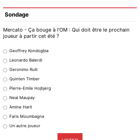
Sondage
Mercato - Ça bouge à l’OM : Qui doit être le prochain
joueur à partir cet été ?
Geoffrey Kondogbia
Geoffrey Kondogbia
38%
Leonardo Balerdi
Leonardo Balerdi
Geronimo Rulli
32%
Quinten Timber
Geronimo Rulli
Pierre-Emile Hojbjerg
5%
Neal Maupay
Quinten Timber
Amine Harit
1%
Faris Moumbagna
Pierre-Emile Hojbjerg
Un autre joueur
9%