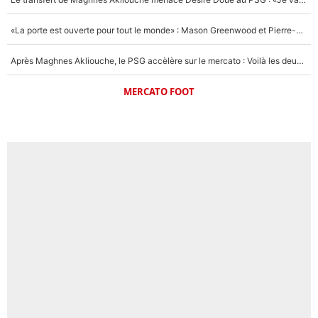
«La porte est ouverte pour tout le monde» : Mason Greenwood et Pierre-Emerick Aubameyang ont quitté l'OM, Amine Gouiri balance sur la suite du mercato et sur la réaction du vestiaire !
Après Maghnes Akliouche, le PSG accèlère sur le mercato : Voilà les deux nouvelles recrues qui vont signer la semaine prochaine ?
MERCATO FOOT