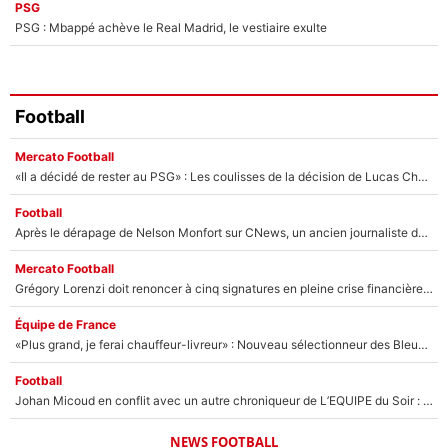
PSG
PSG : Mbappé achève le Real Madrid, le vestiaire exulte
Football
Mercato Football
«Il a décidé de rester au PSG» : Les coulisses de la décision de Lucas Chevalier pour son transfert
Football
Après le dérapage de Nelson Monfort sur CNews, un ancien journaliste de France Télévisions relance la polémique sur les incendies en Gironde
Mercato Football
Grégory Lorenzi doit renoncer à cinq signatures en pleine crise financière : L’IA propose sept noms à l’OM pour un mercato réussi... à seulement 5M€ !
Équipe de France
«Plus grand, je ferai chauffeur-livreur» : Nouveau sélectionneur des Bleus, Zinédine Zidane s’était imaginé un avenir très différent lorsqu'il était enfant
Football
Johan Micoud en conflit avec un autre chroniqueur de L’EQUIPE du Soir : «Pendant un moment, je ne les ai pas remis ensemble dans l'émission»
NEWS FOOTBALL