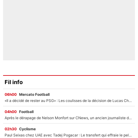
Fil info
06h00
Mercato Football
«Il a décidé de rester au PSG» : Les coulisses de la décision de Lucas Chevalier pour son transfert
04h00
Football
Après le dérapage de Nelson Monfort sur CNews, un ancien journaliste de France Télévisions relance la polémique sur les incendies en Gironde
02h30
Cyclisme
Paul Seixas chez UAE avec Tadej Pogacar : Le transfert qui effraie le peloton, «c’est la pire des choses qui puisse arriver»