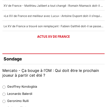
XV de France - Matthieu Jalibert a tout changé : Romain Ntamack doit-il s’inquiéter pour sa place à un an de la Coupe du monde ?
«Le XV de France est meilleur avec Lucu» : Antoine Dupont doit-il s’inquiéter pour sa place ?
Le XV de France a trouvé son remplaçant : Fabien Galthié doit-il se passer d'Antoine Dupont ?
ACTUS XV DE FRANCE
Sondage
Mercato - Ça bouge à l’OM : Qui doit être le prochain
joueur à partir cet été ?
Geoffrey Kondogbia
Geoffrey Kondogbia
38%
Leonardo Balerdi
Leonardo Balerdi
Geronimo Rulli
32%