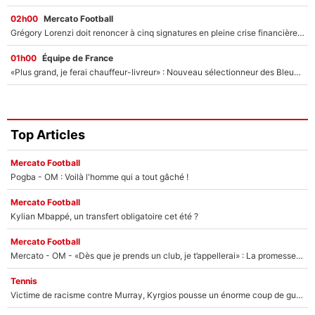
02h00
Mercato Football
Grégory Lorenzi doit renoncer à cinq signatures en pleine crise financière : L’IA propose sept noms à l’OM pour un mercato réussi... à seulement 5M€ !
01h00
Équipe de France
«Plus grand, je ferai chauffeur-livreur» : Nouveau sélectionneur des Bleus, Zinédine Zidane s’était imaginé un avenir très différent lorsqu'il était enfant
Top Articles
Mercato Football
Pogba - OM : Voilà l'homme qui a tout gâché !
Mercato Football
Kylian Mbappé, un transfert obligatoire cet été ?
Mercato Football
Mercato - OM - «Dès que je prends un club, je t’appellerai» : La promesse de Marcelino au moment de claquer la porte
Tennis
Victime de racisme contre Murray, Kyrgios pousse un énorme coup de gueule !