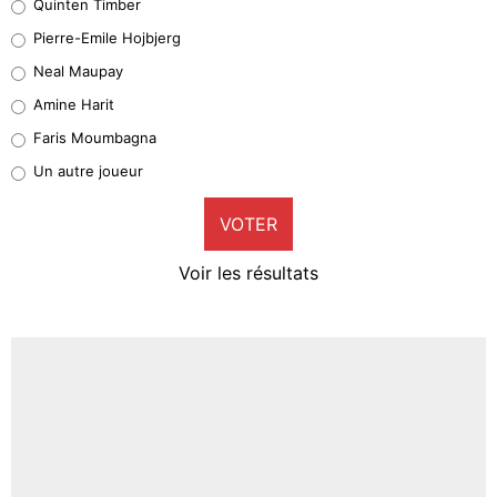
Quinten Timber
Geronimo Rulli
Pierre-Emile Hojbjerg
4%
Neal Maupay
Quinten Timber
Amine Harit
1%
Faris Moumbagna
Pierre-Emile Hojbjerg
Un autre joueur
9%
VOTER
Neal Maupay
4%
Voir les résultats
Amine Harit
3%
Faris Moumbagna
4%
Un autre joueur
5%
1462 personnes ont participé aux votes.