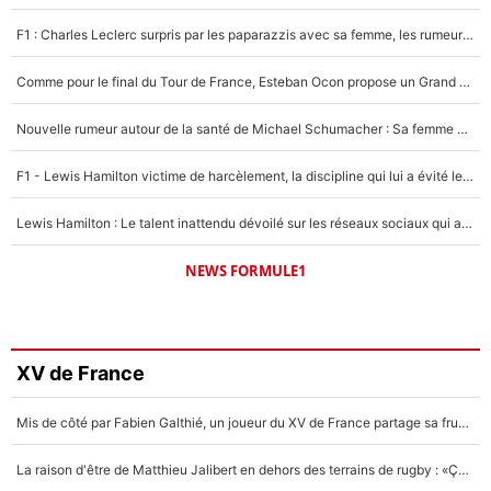
F1 : Charles Leclerc surpris par les paparazzis avec sa femme, les rumeurs étaient vraies !
Comme pour le final du Tour de France, Esteban Ocon propose un Grand Prix de Formule 1 à Paris : «Autour de l’Arc de Triomphe, ce serait génial» !
Nouvelle rumeur autour de la santé de Michael Schumacher : Sa femme Corinna sort du silence
F1 - Lewis Hamilton victime de harcèlement, la discipline qui lui a évité le pire : «J'aurais probablement mal tourné»
Lewis Hamilton : Le talent inattendu dévoilé sur les réseaux sociaux qui a impressionné Kim Kardashian pendant leurs vacances en amoureux !
NEWS FORMULE1
XV de France
Mis de côté par Fabien Galthié, un joueur du XV de France partage sa frustration : «ils ne me l’ont pas dit tout de suite»
La raison d'être de Matthieu Jalibert en dehors des terrains de rugby : «Ça m'atteint autant que si tu touches à un membre de ma famille»