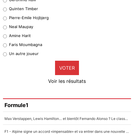
32%
Quinten Timber
Geronimo Rulli
Pierre-Emile Hojbjerg
5%
Neal Maupay
Quinten Timber
Amine Harit
1%
Faris Moumbagna
Pierre-Emile Hojbjerg
Un autre joueur
9%
VOTER
Neal Maupay
4%
Voir les résultats
Amine Harit
3%
Faris Moumbagna
Formule1
4%
Max Verstappen, Lewis Hamilton… et bientôt Fernando Alonso ? Le classement des pilotes les mieux payés en Formule 1 risque de changer !
Un autre joueur
5%
F1 - Alpine signe un accord «impensable» et va entrer dans une nouvelle dimension : Grande nouvelle pour Pierre Gasly !