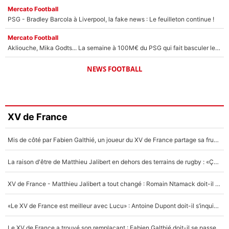
Mercato Football
PSG - Bradley Barcola à Liverpool, la fake news : Le feuilleton continue !
Mercato Football
Akliouche, Mika Godts... La semaine à 100M€ du PSG qui fait basculer le mercato du PSG !
NEWS FOOTBALL
XV de France
Mis de côté par Fabien Galthié, un joueur du XV de France partage sa frustration : «ils ne me l’ont pas dit tout de suite»
La raison d'être de Matthieu Jalibert en dehors des terrains de rugby : «Ça m'atteint autant que si tu touches à un membre de ma famille»
XV de France - Matthieu Jalibert a tout changé : Romain Ntamack doit-il s’inquiéter pour sa place à un an de la Coupe du monde ?
«Le XV de France est meilleur avec Lucu» : Antoine Dupont doit-il s’inquiéter pour sa place ?
Le XV de France a trouvé son remplaçant : Fabien Galthié doit-il se passer d'Antoine Dupont ?