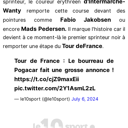
d'Intermarché-
sprinteur, le coureur érythréen
Wanty
remporte cette course devant des
Fabio Jakobsen
pointures comme
ou
Mads Pedersen.
encore
Il marque l'histoire car il
devient à ce moment-là le premier sprinteur noir à
Tour de
France
remporter une étape du
.
Tour de France : Le bourreau de
Pogacar fait une grosse annonce !
https://t.co/cjZ9maxEii
pic.twitter.com/2Y1AsmL2zL
— le10sport (@le10sport)
July 6, 2024