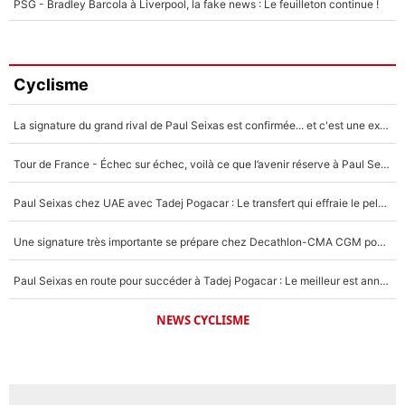
PSG - Bradley Barcola à Liverpool, la fake news : Le feuilleton continue !
Cyclisme
La signature du grand rival de Paul Seixas est confirmée... et c'est une excellente nouvelle pour l'équipe Decathlon-CMA CGM !
Tour de France - Échec sur échec, voilà ce que l’avenir réserve à Paul Seixas : «Tant qu’il y aura un Pogacar comme celui-là...»
Paul Seixas chez UAE avec Tadej Pogacar : Le transfert qui effraie le peloton, «c’est la pire des choses qui puisse arriver»
Une signature très importante se prépare chez Decathlon-CMA CGM pour aider Paul Seixas à gagner le Tour de France 2027
Paul Seixas en route pour succéder à Tadej Pogacar : Le meilleur est annoncé pour l’avenir de la pépite française
NEWS CYCLISME