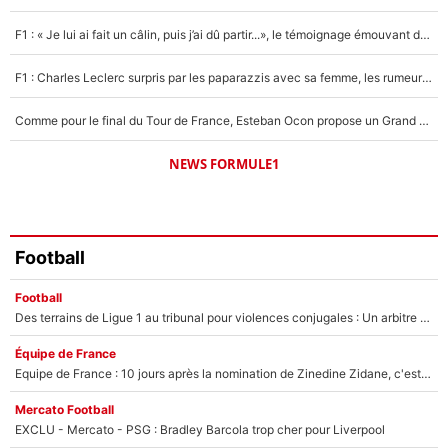
1614 personnes ont participé aux votes.
F1 : « Je lui ai fait un câlin, puis j’ai dû partir...», le témoignage émouvant de Max Verstappen sur sa fille
F1 : Charles Leclerc surpris par les paparazzis avec sa femme, les rumeurs étaient vraies !
Comme pour le final du Tour de France, Esteban Ocon propose un Grand Prix de Formule 1 à Paris : «Autour de l’Arc de Triomphe, ce serait génial» !
NEWS FORMULE1
Football
Football
Des terrains de Ligue 1 au tribunal pour violences conjugales : Un arbitre français encourt une peine de 18 mois de prison !
Équipe de France
Equipe de France : 10 jours après la nomination de Zinedine Zidane, c'est au tour de son fils de prendre un nouveau départ !
Mercato Football
EXCLU - Mercato - PSG : Bradley Barcola trop cher pour Liverpool