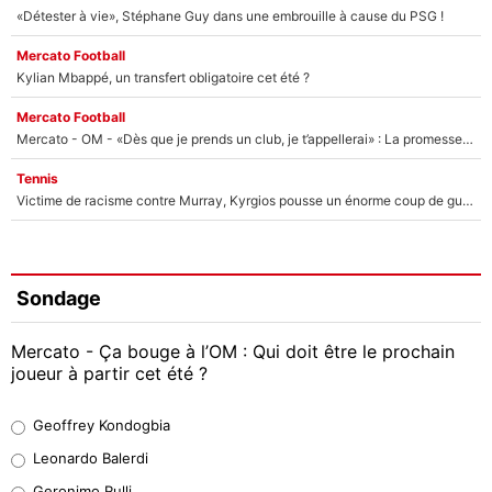
«Détester à vie», Stéphane Guy dans une embrouille à cause du PSG !
Mercato Football
Kylian Mbappé, un transfert obligatoire cet été ?
Mercato Football
Mercato - OM - «Dès que je prends un club, je t’appellerai» : La promesse de Marcelino au moment de claquer la porte
Tennis
Victime de racisme contre Murray, Kyrgios pousse un énorme coup de gueule !
Sondage
Mercato - Ça bouge à l’OM : Qui doit être le prochain
joueur à partir cet été ?
Geoffrey Kondogbia
Geoffrey Kondogbia
38%
Leonardo Balerdi
Leonardo Balerdi
Geronimo Rulli