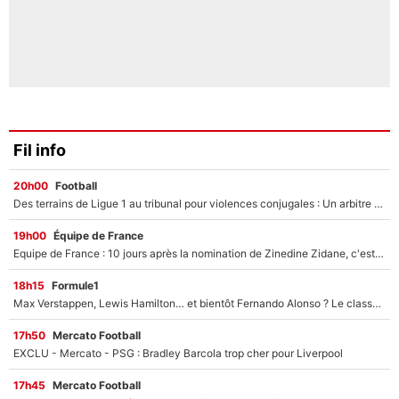
Fil info
20h00
Football
Des terrains de Ligue 1 au tribunal pour violences conjugales : Un arbitre français encourt une peine de 18 mois de prison !
19h00
Équipe de France
Equipe de France : 10 jours après la nomination de Zinedine Zidane, c'est au tour de son fils de prendre un nouveau départ !
18h15
Formule1
Max Verstappen, Lewis Hamilton… et bientôt Fernando Alonso ? Le classement des pilotes les mieux payés en Formule 1 risque de changer !
17h50
Mercato Football
EXCLU - Mercato - PSG : Bradley Barcola trop cher pour Liverpool
17h45
Mercato Football