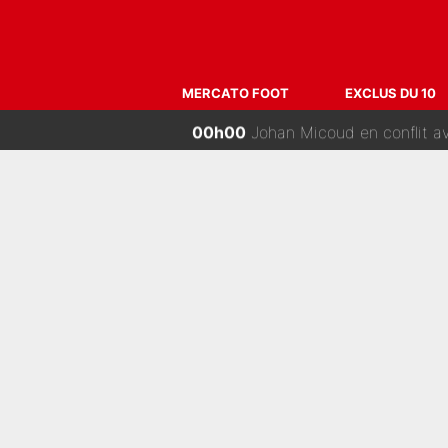
04h00
Après le dérapage de Nelson Mon
MERCATO FOOT
EXCLUS DU 10
02h30
Paul Seixas chez UAE avec Ta
02h00
Grégory Lorenzi doit renoncer à ci
01h00
«Plus grand, je ferai chauffeur-liv
00h00
Johan Micoud en conflit avec un