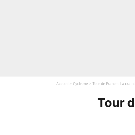
Accueil
Cyclisme
Tour de France : La crain
Tour d