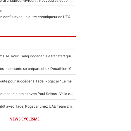
«Plus grand, je ferai chauffeur-livreur» : Nouveau sélectionneur des Bleus, Zinédine Zidane s’était imaginé un avenir très différent lorsqu'il était enfant
l
Johan Micoud en conflit avec un autre chroniqueur de L’EQUIPE du Soir : «Pendant un moment, je ne les ai pas remis ensemble dans l'émission»
Paul Seixas chez UAE avec Tadej Pogacar : Le transfert qui effraie le peloton, «c’est la pire des choses qui puisse arriver»
Une signature très importante se prépare chez Decathlon-CMA CGM pour aider Paul Seixas à gagner le Tour de France 2027
Paul Seixas en route pour succéder à Tadej Pogacar : Le meilleur est annoncé pour l’avenir de la pépite française
Encore un coup dur pour le projet avec Paul Seixas : Voilà ce qui bloque le transfert d’un coureur chez Decathlon-CMA CGM
Paul Seixas bientôt avec Tadej Pogacar chez UAE Team Emirates : Le transfert surprise qui se prépare après le Tour de France 2026 !
NEWS CYCLISME