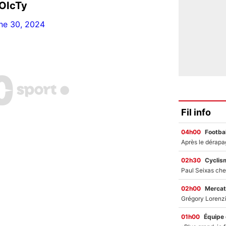
ROIcTy
ne 30, 2024
Fil info
04h00
Footbal
02h30
Cyclis
02h00
Mercat
01h00
Équipe