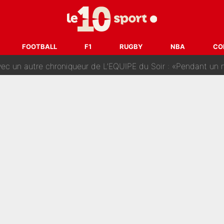
fort sur CNews, un ancien journaliste de France Télévisions relance la 
FOOTBALL
F1
RUGBY
NBA
CO
dej Pogacar : Le transfert qui effraie le peloton, «c’est la 
nq signatures en pleine crise financière : L’IA propose sept noms à l’OM po
reur» : Nouveau sélectionneur des Bleus, Zinédine Zidane s’était imaginé un av
 autre chroniqueur de L’EQUIPE du Soir : «Pendant un moment, je ne les 