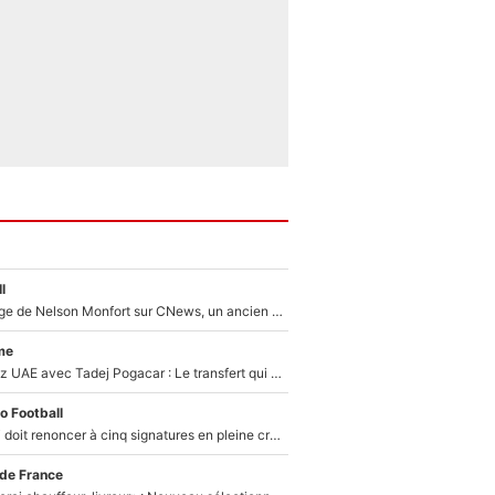
l
Après le dérapage de Nelson Monfort sur CNews, un ancien journaliste de France Télévisions relance la polémique sur les incendies en Gironde
me
Paul Seixas chez UAE avec Tadej Pogacar : Le transfert qui effraie le peloton, «c’est la pire des choses qui puisse arriver»
o Football
Grégory Lorenzi doit renoncer à cinq signatures en pleine crise financière : L’IA propose sept noms à l’OM pour un mercato réussi... à seulement 5M€ !
 de France