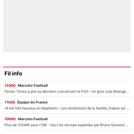
Fil info
12h00
Mercato Football
Ferran Torres a pris sa décision concernant le PSG : Un gros club étranger prêt à relancer le feuilleton pour la signature du champion du monde 2026 !
11h00
Équipe de France
«Il est très heureux et impatient» : Les révélations de la famille Zidane sur sa prise de pouvoir en équipe de France !
10h00
Mercato Football
Plus de 100M€ pour l'OM : Voici les recrues espérées par Bruno Genesio et Grégory Lorenzi après l’opération dégraissage