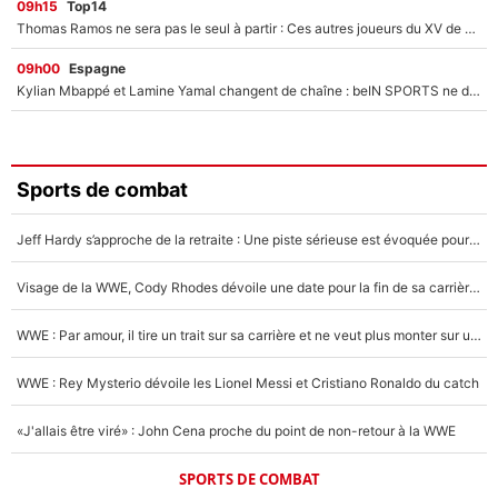
09h15
Top14
Thomas Ramos ne sera pas le seul à partir : Ces autres joueurs du XV de France pourraient aussi quitter le Stade Toulousain, un club de Top 14 est déjà sur les rangs
09h00
Espagne
Kylian Mbappé et Lamine Yamal changent de chaîne : beIN SPORTS ne digère pas cette décision historique et prédit un fiasco pour la Liga
Sports de combat
Jeff Hardy s’approche de la retraite : Une piste sérieuse est évoquée pour la reconversion de la légende de la WWE
Visage de la WWE, Cody Rhodes dévoile une date pour la fin de sa carrière dans le catch
WWE : Par amour, il tire un trait sur sa carrière et ne veut plus monter sur un ring de catch
WWE : Rey Mysterio dévoile les Lionel Messi et Cristiano Ronaldo du catch
«J'allais être viré» : John Cena proche du point de non-retour à la WWE
SPORTS DE COMBAT