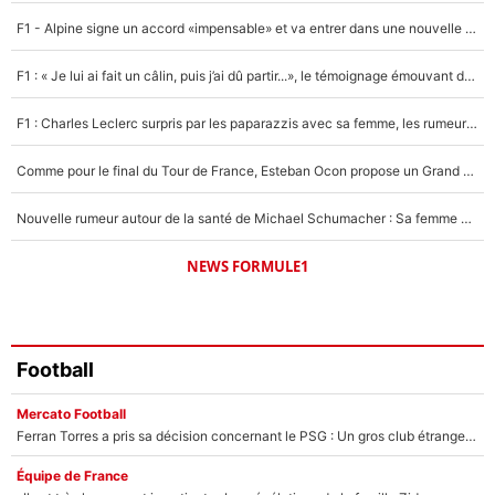
4%
F1 - Alpine signe un accord «impensable» et va entrer dans une nouvelle dimension : Grande nouvelle pour Pierre Gasly !
Un autre joueur
5%
F1 : « Je lui ai fait un câlin, puis j’ai dû partir...», le témoignage émouvant de Max Verstappen sur sa fille
1568 personnes ont participé aux votes.
F1 : Charles Leclerc surpris par les paparazzis avec sa femme, les rumeurs étaient vraies !
Comme pour le final du Tour de France, Esteban Ocon propose un Grand Prix de Formule 1 à Paris : «Autour de l’Arc de Triomphe, ce serait génial» !
Nouvelle rumeur autour de la santé de Michael Schumacher : Sa femme Corinna sort du silence
NEWS FORMULE1
Football
Mercato Football
Ferran Torres a pris sa décision concernant le PSG : Un gros club étranger prêt à relancer le feuilleton pour la signature du champion du monde 2026 !
Équipe de France