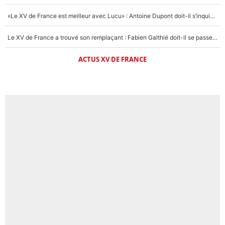
«Le XV de France est meilleur avec Lucu» : Antoine Dupont doit-il s’inquiéter pour sa place ?
Le XV de France a trouvé son remplaçant : Fabien Galthié doit-il se passer d'Antoine Dupont ?
ACTUS XV DE FRANCE