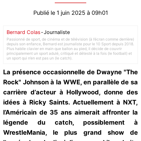
Publié le 1 juin 2025 à 09h01
Bernard Colas
-
Journaliste
Passionné de sport, de cinéma et de télévision (à l’écran comme derrière)
depuis son enfance, Bernard est journaliste pour le 10 Sport depuis 2018.
Plus habile clavier en main que ballon au pied, il décide de couvrir
principalement un sport adulé, critiqué et détesté à la fois (le football) et
un sport qui n’en est pas un (le catch).
La présence occasionnelle de Dwayne "The
Rock" Johnson à la WWE, en parallèle de sa
carrière d’acteur à Hollywood, donne des
idées à Ricky Saints. Actuellement à NXT,
l’Américain de 35 ans aimerait affronter la
légende du catch, possiblement à
WrestleMania, le plus grand show de