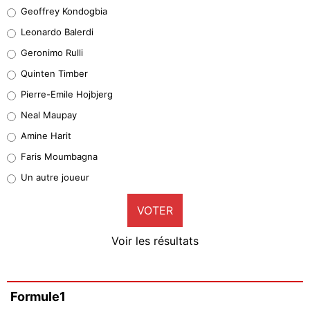
Geoffrey Kondogbia
Geoffrey Kondogbia
38%
Leonardo Balerdi
Leonardo Balerdi
Geronimo Rulli
32%
Quinten Timber
Geronimo Rulli
Pierre-Emile Hojbjerg
5%
Neal Maupay
Quinten Timber
Amine Harit
1%
Faris Moumbagna
Pierre-Emile Hojbjerg
Un autre joueur
9%
VOTER
Neal Maupay
4%
Voir les résultats
Amine Harit
3%
Faris Moumbagna
Formule1