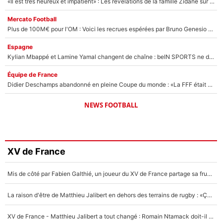
«Il est très heureux et impatient» : Les révélations de la famille Zidane sur sa prise de pouvoir en équipe de France !
Mercato Football
Plus de 100M€ pour l'OM : Voici les recrues espérées par Bruno Genesio et Grégory Lorenzi après l’opération dégraissage
Espagne
Kylian Mbappé et Lamine Yamal changent de chaîne : beIN SPORTS ne digère pas cette décision historique et prédit un fiasco pour la Liga
Équipe de France
Didier Deschamps abandonné en pleine Coupe du monde : «La FFF était déjà passée à Zinedine Zidane»
NEWS FOOTBALL
XV de France
Mis de côté par Fabien Galthié, un joueur du XV de France partage sa frustration : «ils ne me l’ont pas dit tout de suite»
La raison d'être de Matthieu Jalibert en dehors des terrains de rugby : «Ça m'atteint autant que si tu touches à un membre de ma famille»
XV de France - Matthieu Jalibert a tout changé : Romain Ntamack doit-il s’inquiéter pour sa place à un an de la Coupe du monde ?