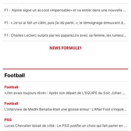
1687 personnes ont participé aux votes.
F1 - Alpine signe un accord «impensable» et va entrer dans une nouvelle dimension : Grande nouvelle pour Pierre Gasly !
F1 : « Je lui ai fait un câlin, puis j’ai dû partir...», le témoignage émouvant de Max Verstappen sur sa fille
F1 : Charles Leclerc surpris par les paparazzis avec sa femme, les rumeurs étaient vraies !
NEWS FORMULE1
Football
Football
«J’en avais toujours rêvé» : Après son départ de L'EQUIPE du Soir, Johan Micoud va rebondir avec une activité «confidentielle»
Football
L'interview de Medhi Benatia était une grosse erreur : L'After Foot s'inquiète pour l'avenir de l'ancien dirigeant de l'OM qui pourrait rester longtemps au chômage
PSG
Lucas Chevalier laissé de côté : Le PSG justifie un choix qui fait parler en plein mercato