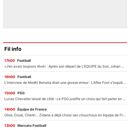
Fil info
17h00
Football
«J’en avais toujours rêvé» : Après son départ de L'EQUIPE du Soir, Johan Micoud va rebondir avec une activité «confidentielle»
16h00
Football
L'interview de Medhi Benatia était une grosse erreur : L'After Foot s'inquiète pour l'avenir de l'ancien dirigeant de l'OM qui pourrait rester longtemps au chômage
15h00
PSG
Lucas Chevalier laissé de côté : Le PSG justifie un choix qui fait parler en plein mercato
14h00
Équipe de France
Olise, Doué, Cherki… Zidane a déjà choisi ses chouchous en équipe de France ? L’IA annonce des surprises sans Kylian Mbappé !
13h00
Mercato Football