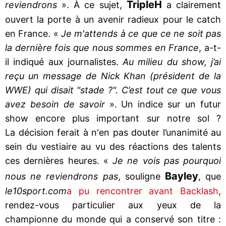
Triple
H
reviendrons
». À ce sujet,
a clairement
ouvert la porte à un avenir radieux pour le catch
en France. «
Je m'attends à ce que ce ne soit pas
la dernière fois que nous sommes en France
, a-t-
il indiqué aux journalistes.
Au milieu du show, j’ai
reçu un message de Nick Khan (président de la
WWE) qui disait "stade ?". C’est tout ce que vous
avez besoin de savoir
». Un indice sur un futur
show encore plus important sur notre sol ?
La décision ferait à n'en pas douter l’unanimité au
sein du vestiaire au vu des réactions des talents
ces dernières heures. «
Je ne vois pas pourquoi
Bayley
nous ne reviendrons pas
, souligne
, que
le10sport.com
a pu rencontrer avant Backlash
,
rendez-vous particulier aux yeux de la
championne du monde qui a conservé son titre :