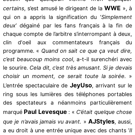
WWE
certains
, s’est amusé le dirigeant de la
», à
qui on a appris la signification du ‘
Simplement
deux
’ dégainé par les fans français à la fin de
chaque compte de l’arbitre s’interrompant à deux,
clin d'oeil aux commentateurs français du
programme. «
Quand on sait ce que ça veut dire,
c’est beaucoup moins cool
, a-t-il surenchéri avec
le sourire.
Cela dit, c’est très amusant. Si je devais
choisir un moment, ce serait toute la soirée.
»
Jey
Uso
L’entrée spectaculaire de
, arrivant sur le
ring sous les lumières des téléphones portables
des spectateurs a néanmoins particulièrement
Paul Levesque
marqué
: «
C’était quelque chose
AJ
Styles
que je n’avais jamais vu avant.
»
, aussi,
a eu droit à une entrée unique avec des chants ‘
Il