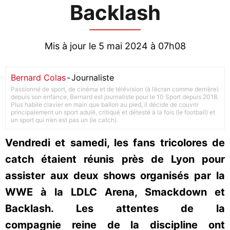
Backlash
Mis à jour le 5 mai 2024 à 07h08
Bernard Colas
-
Journaliste
Passionné de sport, de cinéma et de télévision (à l’écran comme derrière)
depuis son enfance, Bernard est journaliste pour le 10 Sport depuis 2018.
Plus habile clavier en main que ballon au pied, il décide de couvrir
principalement un sport adulé, critiqué et détesté à la fois (le football) et
un sport qui n’en est pas un (le catch).
Vendredi et samedi, les fans tricolores de
catch étaient réunis près de Lyon pour
assister aux deux shows organisés par la
WWE à la LDLC Arena, Smackdown et
Backlash. Les attentes de la
compagnie reine de la discipline ont