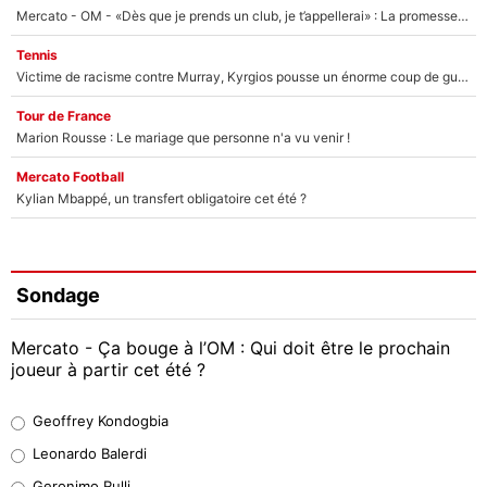
Mercato - OM - «Dès que je prends un club, je t’appellerai» : La promesse de Marcelino au moment de claquer la porte
Tennis
Victime de racisme contre Murray, Kyrgios pousse un énorme coup de gueule !
Tour de France
Marion Rousse : Le mariage que personne n'a vu venir !
Mercato Football
Kylian Mbappé, un transfert obligatoire cet été ?
Sondage
Mercato - Ça bouge à l’OM : Qui doit être le prochain
joueur à partir cet été ?
Geoffrey Kondogbia
Geoffrey Kondogbia
38%
Leonardo Balerdi
Leonardo Balerdi
Geronimo Rulli