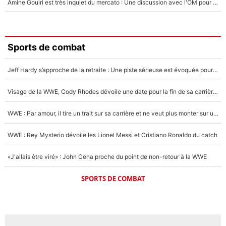
Amine Gouiri est très inquiet du mercato : Une discussion avec l'OM pour acter son transfert !
Sports de combat
Jeff Hardy s’approche de la retraite : Une piste sérieuse est évoquée pour la reconversion de la légende de la WWE
Visage de la WWE, Cody Rhodes dévoile une date pour la fin de sa carrière dans le catch
WWE : Par amour, il tire un trait sur sa carrière et ne veut plus monter sur un ring de catch
WWE : Rey Mysterio dévoile les Lionel Messi et Cristiano Ronaldo du catch
«J'allais être viré» : John Cena proche du point de non-retour à la WWE
SPORTS DE COMBAT