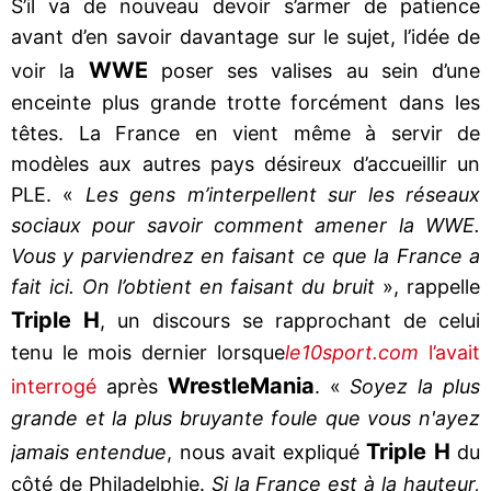
S’il va de nouveau devoir s’armer de patience
avant d’en savoir davantage sur le sujet, l’idée de
WWE
voir la
poser ses valises au sein d’une
enceinte plus grande trotte forcément dans les
têtes. La France en vient même à servir de
modèles aux autres pays désireux d’accueillir un
PLE. «
Les gens m’interpellent sur les réseaux
sociaux pour savoir comment amener la WWE.
Vous y parviendrez en faisant ce que la France a
fait ici. On l’obtient en faisant du bruit
», rappelle
Triple H
, un discours se rapprochant de celui
tenu le mois dernier lorsque
le10sport.com
l’avait
WrestleMania
interrogé
après
. «
Soyez la plus
grande et la plus bruyante foule que vous n'ayez
Triple H
jamais entendue
, nous avait expliqué
du
côté de Philadelphie.
Si la France est à la hauteur,