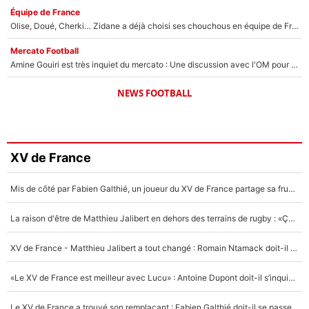
Équipe de France
Olise, Doué, Cherki… Zidane a déjà choisi ses chouchous en équipe de France ? L’IA annonce des surprises sans Kylian Mbappé !
Mercato Football
Amine Gouiri est très inquiet du mercato : Une discussion avec l'OM pour acter son transfert !
NEWS FOOTBALL
XV de France
Mis de côté par Fabien Galthié, un joueur du XV de France partage sa frustration : «ils ne me l’ont pas dit tout de suite»
La raison d'être de Matthieu Jalibert en dehors des terrains de rugby : «Ça m'atteint autant que si tu touches à un membre de ma famille»
XV de France - Matthieu Jalibert a tout changé : Romain Ntamack doit-il s’inquiéter pour sa place à un an de la Coupe du monde ?
«Le XV de France est meilleur avec Lucu» : Antoine Dupont doit-il s’inquiéter pour sa place ?
Le XV de France a trouvé son remplaçant : Fabien Galthié doit-il se passer d'Antoine Dupont ?