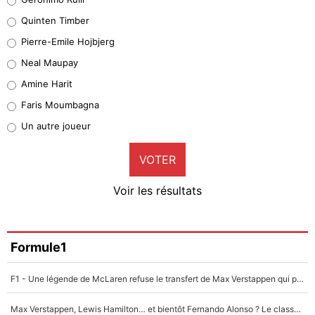
32%
Quinten Timber
Geronimo Rulli
Pierre-Emile Hojbjerg
5%
Neal Maupay
Quinten Timber
Amine Harit
1%
Faris Moumbagna
Pierre-Emile Hojbjerg
Un autre joueur
9%
VOTER
Neal Maupay
4%
Voir les résultats
Amine Harit
3%
Faris Moumbagna
Formule1
4%
F1 - Une légende de McLaren refuse le transfert de Max Verstappen qui pourrait «faire des vagues» et plomber l'ambiance dans l'équipe
Un autre joueur
5%
Max Verstappen, Lewis Hamilton… et bientôt Fernando Alonso ? Le classement des pilotes les mieux payés en Formule 1 risque de changer !