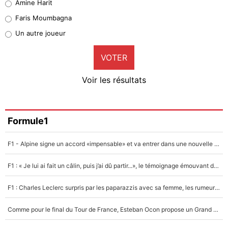
Amine Harit
1%
Faris Moumbagna
Pierre-Emile Hojbjerg
Un autre joueur
9%
VOTER
Neal Maupay
4%
Voir les résultats
Amine Harit
3%
Faris Moumbagna
Formule1
4%
F1 - Alpine signe un accord «impensable» et va entrer dans une nouvelle dimension : Grande nouvelle pour Pierre Gasly !
Un autre joueur
5%
F1 : « Je lui ai fait un câlin, puis j’ai dû partir...», le témoignage émouvant de Max Verstappen sur sa fille
1560 personnes ont participé aux votes.
F1 : Charles Leclerc surpris par les paparazzis avec sa femme, les rumeurs étaient vraies !
Comme pour le final du Tour de France, Esteban Ocon propose un Grand Prix de Formule 1 à Paris : «Autour de l’Arc de Triomphe, ce serait génial» !