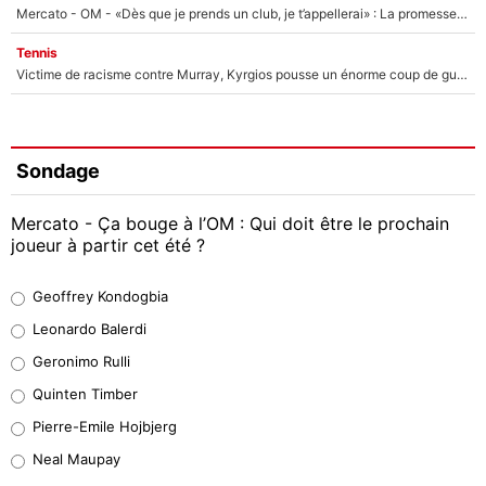
Mercato - OM - «Dès que je prends un club, je t’appellerai» : La promesse de Marcelino au moment de claquer la porte
Tennis
Victime de racisme contre Murray, Kyrgios pousse un énorme coup de gueule !
Sondage
Mercato - Ça bouge à l’OM : Qui doit être le prochain
joueur à partir cet été ?
Geoffrey Kondogbia
Geoffrey Kondogbia
38%
Leonardo Balerdi
Leonardo Balerdi
Geronimo Rulli
32%
Quinten Timber
Geronimo Rulli
Pierre-Emile Hojbjerg
5%
Neal Maupay
Quinten Timber