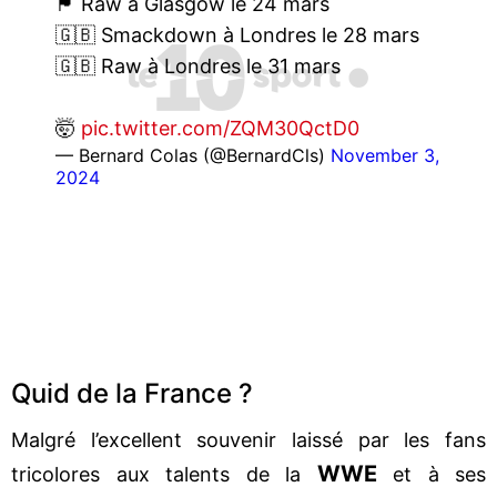
🏴󠁧󠁢󠁳󠁣󠁴󠁿 Raw à Glasgow le 24 mars
🇬🇧 Smackdown à Londres le 28 mars
🇬🇧 Raw à Londres le 31 mars
🤯
pic.twitter.com/ZQM30QctD0
— Bernard Colas (@BernardCls)
November 3,
2024
Quid de la France ?
Malgré l’excellent souvenir laissé par les fans
WWE
tricolores aux talents de la
et à ses