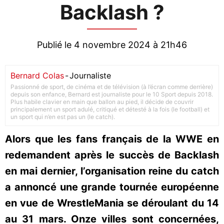
Backlash ?
Publié le 4 novembre 2024 à 21h46
Bernard Colas
-
Journaliste
Passionné de sport, de cinéma et de télévision (à l’écran comme derrière)
depuis son enfance, Bernard est journaliste pour le 10 Sport depuis 2018.
Plus habile clavier en main que ballon au pied, il décide de couvrir
principalement un sport adulé, critiqué et détesté à la fois (le football) et
un sport qui n’en est pas un (le catch).
Alors que les fans français de la WWE en
redemandent après le succès de Backlash
en mai dernier, l’organisation reine du catch
a annoncé une grande tournée européenne
en vue de WrestleMania se déroulant du 14
au 31 mars. Onze villes sont concernées,