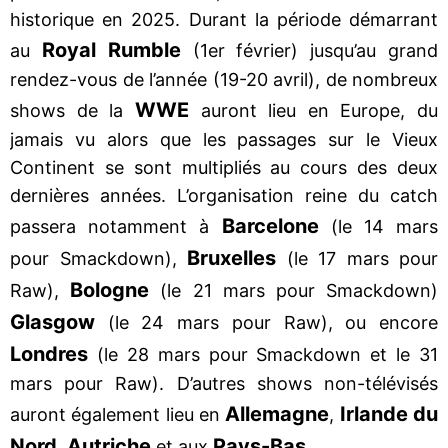
historique en 2025. Durant la période démarrant
Royal Rumble
au
(1er février) jusqu’au grand
rendez-vous de l’année (19-20 avril), de nombreux
WWE
shows de la
auront lieu en Europe, du
jamais vu alors que les passages sur le Vieux
Continent se sont multipliés au cours des deux
dernières années. L’organisation reine du catch
Barcelone
passera notamment à
(le 14 mars
Bruxelles
pour Smackdown),
(le 17 mars pour
Bologne
Raw),
(le 21 mars pour Smackdown)
Glasgow
(le 24 mars pour Raw), ou encore
Londres
(le 28 mars pour Smackdown et le 31
mars pour Raw). D’autres shows non-télévisés
Allemagne
Irlande du
auront également lieu en
,
Nord
Autriche
Pays-Bas
,
et aux
.