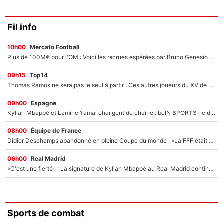
Fil info
10h00
Mercato Football
Plus de 100M€ pour l'OM : Voici les recrues espérées par Bruno Genesio et Grégory Lorenzi après l’opération dégraissage
09h15
Top14
Thomas Ramos ne sera pas le seul à partir : Ces autres joueurs du XV de France pourraient aussi quitter le Stade Toulousain, un club de Top 14 est déjà sur les rangs
09h00
Espagne
Kylian Mbappé et Lamine Yamal changent de chaîne : beIN SPORTS ne digère pas cette décision historique et prédit un fiasco pour la Liga
08h00
Équipe de France
Didier Deschamps abandonné en pleine Coupe du monde : «La FFF était déjà passée à Zinedine Zidane»
06h00
Real Madrid
«C'est une fierté» : La signature de Kylian Mbappé au Real Madrid continue de régaler l'Espagne
Sports de combat