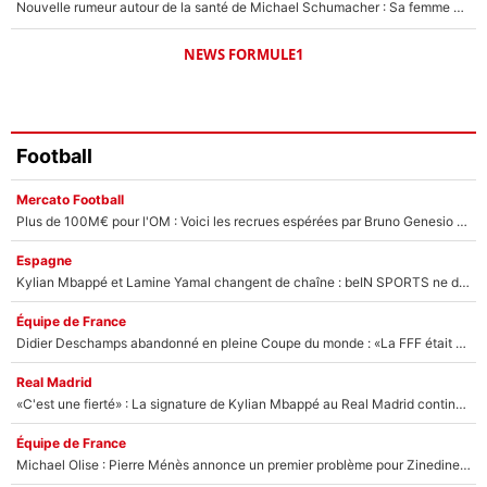
Nouvelle rumeur autour de la santé de Michael Schumacher : Sa femme Corinna sort du silence
NEWS FORMULE1
Football
Mercato Football
Plus de 100M€ pour l'OM : Voici les recrues espérées par Bruno Genesio et Grégory Lorenzi après l’opération dégraissage
Espagne
Kylian Mbappé et Lamine Yamal changent de chaîne : beIN SPORTS ne digère pas cette décision historique et prédit un fiasco pour la Liga
Équipe de France
Didier Deschamps abandonné en pleine Coupe du monde : «La FFF était déjà passée à Zinedine Zidane»
Real Madrid
«C'est une fierté» : La signature de Kylian Mbappé au Real Madrid continue de régaler l'Espagne
Équipe de France
Michael Olise : Pierre Ménès annonce un premier problème pour Zinedine Zidane en équipe de France