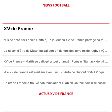
NEWS FOOTBALL
XV de France
Mis de côté par Fabien Galthié, un joueur du XV de France partage sa frustration : «ils ne me l’ont pas dit tout de suite»
La raison d'être de Matthieu Jalibert en dehors des terrains de rugby : «Ça m'atteint autant que si tu touches à un membre de ma famille»
XV de France - Matthieu Jalibert a tout changé : Romain Ntamack doit-il s’inquiéter pour sa place à un an de la Coupe du monde ?
«Le XV de France est meilleur avec Lucu» : Antoine Dupont doit-il s’inquiéter pour sa place ?
Le XV de France a trouvé son remplaçant : Fabien Galthié doit-il se passer d'Antoine Dupont ?
ACTUS XV DE FRANCE