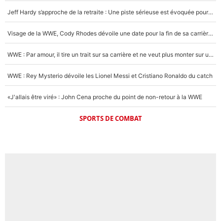
Jeff Hardy s’approche de la retraite : Une piste sérieuse est évoquée pour la reconversion de la légende de la WWE
Visage de la WWE, Cody Rhodes dévoile une date pour la fin de sa carrière dans le catch
WWE : Par amour, il tire un trait sur sa carrière et ne veut plus monter sur un ring de catch
WWE : Rey Mysterio dévoile les Lionel Messi et Cristiano Ronaldo du catch
«J'allais être viré» : John Cena proche du point de non-retour à la WWE
SPORTS DE COMBAT