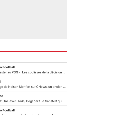
o Football
«Il a décidé de rester au PSG» : Les coulisses de la décision de Lucas Chevalier pour son transfert
l
Après le dérapage de Nelson Monfort sur CNews, un ancien journaliste de France Télévisions relance la polémique sur les incendies en Gironde
me
Paul Seixas chez UAE avec Tadej Pogacar : Le transfert qui effraie le peloton, «c’est la pire des choses qui puisse arriver»
o Football