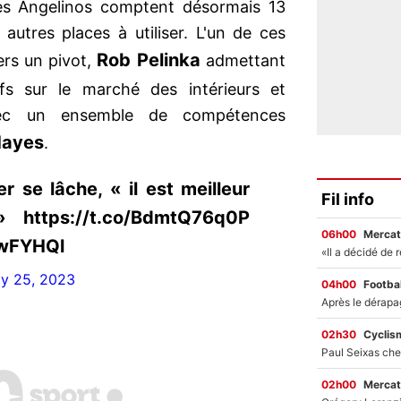
es Angelinos comptent désormais 13
 autres places à utiliser. L'un de ces
Rob Pelinka
ers un pivot,
admettant
fs sur le marché des intérieurs et
avec un ensemble de compétences
Hayes
.
 se lâche, « il est meilleur
Fil info
https://t.co/BdmtQ76q0P
06h00
Mercat
MwFYHQl
ly 25, 2023
04h00
Footbal
02h30
Cyclis
02h00
Mercat