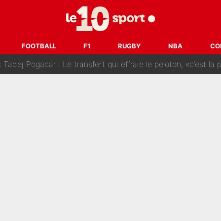
SG» : Les coulisses de la décision de Lucas Chevalier pour s
fort sur CNews, un ancien journaliste de France Télévisions relance la 
FOOTBALL
F1
RUGBY
NBA
CO
dej Pogacar : Le transfert qui effraie le peloton, «c’est la 
nq signatures en pleine crise financière : L’IA propose sept noms à l’OM po
reur» : Nouveau sélectionneur des Bleus, Zinédine Zidane s’était imaginé un av