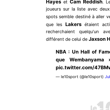
Hayes
Cam Reddish
et
. L
joueurs sur la liste avec deux
spots semble destiné à aller v
Lakers
que les
étaient acti
recherchaient quelqu'un 
Jaxson 
différent de celui de
NBA : Un Hall of Famer
que Wembanyama » 
pic.twitter.com/47B
— le10sport (@le10sport)
Ju