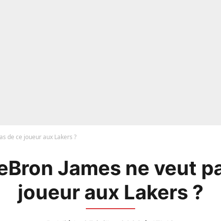
as de ce joueur aux Lakers ?
eBron James ne veut p
joueur aux Lakers ?