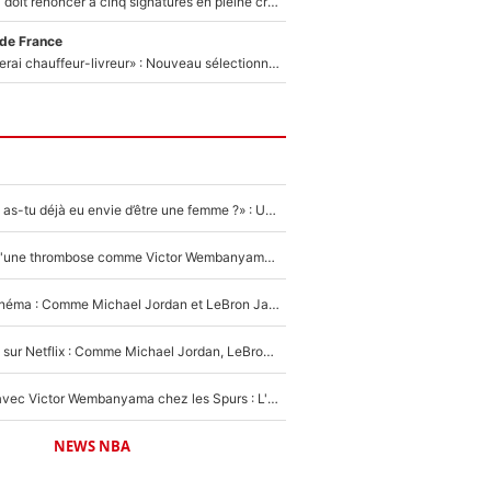
Grégory Lorenzi doit renoncer à cinq signatures en pleine crise financière : L’IA propose sept noms à l’OM pour un mercato réussi... à seulement 5M€ !
 de France
«Plus grand, je ferai chauffeur-livreur» : Nouveau sélectionneur des Bleus, Zinédine Zidane s’était imaginé un avenir très différent lorsqu'il était enfant
«LeBron James, as-tu déjà eu envie d’être une femme ?» : Un dérapage de Donald Trump sur la superstar de la NBA refait surface
NBA - Victime d'une thrombose comme Victor Wembanyama, Chris Bosh prévient le Français des risques sur sa santé : «J’ai failli mourir sur le coup et j’ai été ramené à la vie»
De la NBA au cinéma : Comme Michael Jordan et LeBron James, Victor Wembanyama rêve d'une carrière d'acteur !
The Last Dance sur Netflix : Comme Michael Jordan, LeBron James va avoir le droit à sa série !
Stephen Curry avec Victor Wembanyama chez les Spurs : L'idée d'un trade historique est lancée en NBA !
NEWS NBA