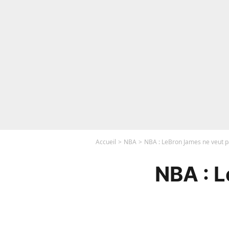
Accueil
NBA
NBA : LeBron James ne veut p
NBA : L