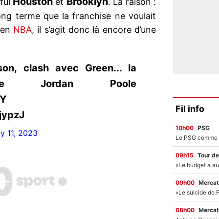
Houston
Brooklyn
 fui
et
. La raison :
long terme que la franchise ne voulait
 en
NBA
, il s’agit donc là encore d’une
on, clash avec Green... la
roge Jordan Poole
rY
Fil info
jypzJ
10h00
PSG
ly 11, 2023
09h15
Tour de
09h00
Mercat
08h00
Mercat