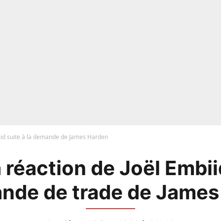
biid suite à la demande de James Harden
 réaction de Joël Embii
ande de trade de James