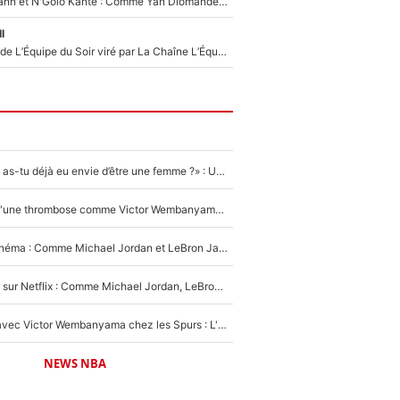
Antoine Griezmann et N'Golo Kanté : Comme Yan Diomandé, les deux champions du monde ont refusé de signer au PSG !
l
Un chroniqueur de L’Équipe du Soir viré par La Chaîne L’Équipe : Même Olivier Ménard n’avait pas pu empêcher son départ, «je l’ai appris sur Twitter, je l’ai vécu assez mal»
«LeBron James, as-tu déjà eu envie d’être une femme ?» : Un dérapage de Donald Trump sur la superstar de la NBA refait surface
NBA - Victime d'une thrombose comme Victor Wembanyama, Chris Bosh prévient le Français des risques sur sa santé : «J’ai failli mourir sur le coup et j’ai été ramené à la vie»
De la NBA au cinéma : Comme Michael Jordan et LeBron James, Victor Wembanyama rêve d'une carrière d'acteur !
The Last Dance sur Netflix : Comme Michael Jordan, LeBron James va avoir le droit à sa série !
Stephen Curry avec Victor Wembanyama chez les Spurs : L'idée d'un trade historique est lancée en NBA !
NEWS NBA