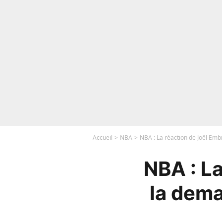
Accueil
NBA
NBA : La réaction de Joël Em
NBA : La
la dem