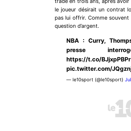
trade en trois ans, après avoir
le joueur désirait un contrat 
pas lui offrir. Comme souvent
question d’argent.
NBA : Curry, Thomps
presse inter
https://t.co/BJjxpPBP
pic.twitter.com/JQgzn
— le10sport (@le10sport)
Ju