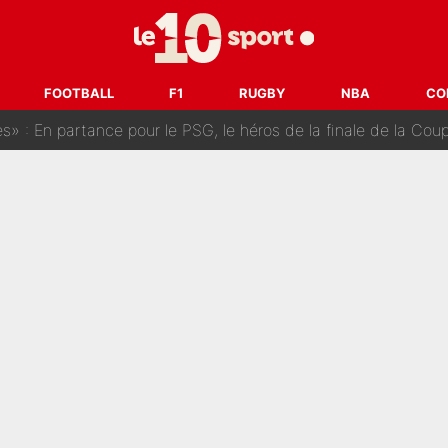
ès Barcelone ? Les coulisses de la signature historique de Lionel 
on-CMA CGM recrute plusieurs coureurs pour offrir à Paul Seixas une équ
FOOTBALL
F1
RUGBY
NBA
CO
n partance pour le PSG, le héros de la finale de la Coupe du monde s'atti
lo Kanté : Comme Yan Diomandé, les deux champions du mon
 par La Chaîne L’Équipe : Même Olivier Ménard n’avait pas pu empêcher son départ, «je 