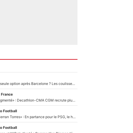
Le PSG comme seule option après Barcelone ? Les coulisses de la signature historique de Lionel Messi sont révélées au grand jour !
 France
«Le budget a augmenté» : Decathlon-CMA CGM recrute plusieurs coureurs pour offrir à Paul Seixas une équipe pour gagner le Tour de France 2027
o Football
«Le suicide de Ferran Torres» : En partance pour le PSG, le héros de la finale de la Coupe du monde s'attire les foudres de la presse espagnole !
o Football