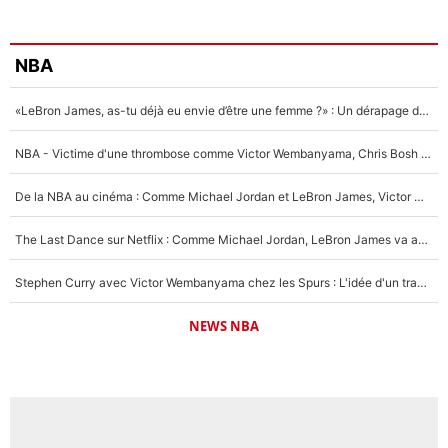
NBA
«LeBron James, as-tu déjà eu envie d’être une femme ?» : Un dérapage de Donald Trump sur la superstar de la NBA refait surface
NBA - Victime d'une thrombose comme Victor Wembanyama, Chris Bosh prévient le Français des risques sur sa santé : «J’ai failli mourir sur le coup et j’ai été ramené à la vie»
De la NBA au cinéma : Comme Michael Jordan et LeBron James, Victor Wembanyama rêve d'une carrière d'acteur !
The Last Dance sur Netflix : Comme Michael Jordan, LeBron James va avoir le droit à sa série !
Stephen Curry avec Victor Wembanyama chez les Spurs : L'idée d'un trade historique est lancée en NBA !
NEWS NBA