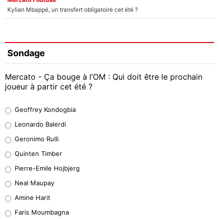
Kylian Mbappé, un transfert obligatoire cet été ?
Sondage
Mercato - Ça bouge à l’OM : Qui doit être le prochain
joueur à partir cet été ?
Geoffrey Kondogbia
Geoffrey Kondogbia
38%
Leonardo Balerdi
Leonardo Balerdi
Geronimo Rulli
32%
Quinten Timber
Geronimo Rulli
Pierre-Emile Hojbjerg
5%
Neal Maupay
Quinten Timber
Amine Harit
1%
Faris Moumbagna