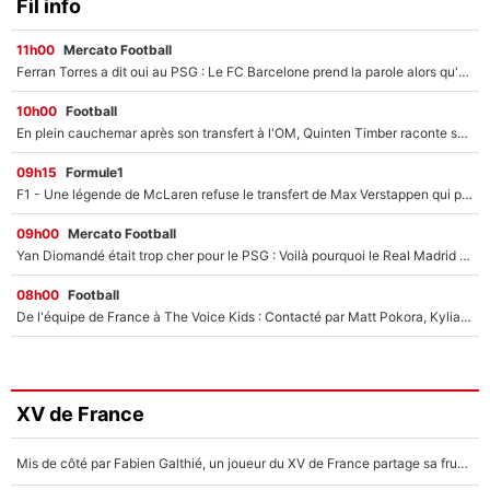
Fil info
11h00
Mercato Football
Ferran Torres a dit oui au PSG : Le FC Barcelone prend la parole alors qu'un transfert de l'attaquant espagnol prend forme
10h00
Football
En plein cauchemar après son transfert à l'OM, Quinten Timber raconte ses doutes après sa signature à Marseille
09h15
Formule1
F1 - Une légende de McLaren refuse le transfert de Max Verstappen qui pourrait «faire des vagues» et plomber l'ambiance dans l'équipe
09h00
Mercato Football
Yan Diomandé était trop cher pour le PSG : Voilà pourquoi le Real Madrid a accepté de payer la somme record de 140M€ pour boucler son transfert !
08h00
Football
De l'équipe de France à The Voice Kids : Contacté par Matt Pokora, Kylian Mbappé a accepté de jouer un rôle inédit sur TF1 !
XV de France
Mis de côté par Fabien Galthié, un joueur du XV de France partage sa frustration : «ils ne me l’ont pas dit tout de suite»