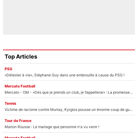
Top Articles
PSG
«Détester à vie», Stéphane Guy dans une embrouille à cause du PSG !
Mercato Football
Mercato - OM - «Dès que je prends un club, je t’appellerai» : La promesse de Marcelino au moment de claquer la porte
Tennis
Victime de racisme contre Murray, Kyrgios pousse un énorme coup de gueule !
Tour de France
Marion Rousse : Le mariage que personne n'a vu venir !
Mercato Football