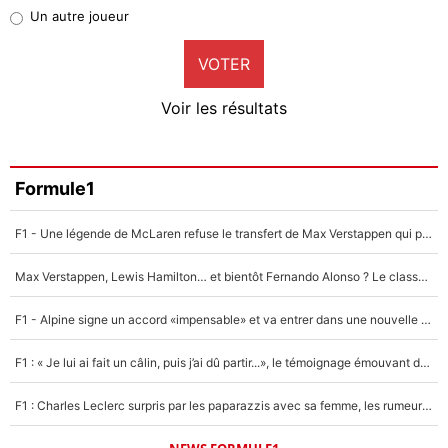
Pierre-Emile Hojbjerg
Un autre joueur
9%
VOTER
Neal Maupay
4%
Voir les résultats
Amine Harit
3%
Faris Moumbagna
Formule1
4%
F1 - Une légende de McLaren refuse le transfert de Max Verstappen qui pourrait «faire des vagues» et plomber l'ambiance dans l'équipe
Un autre joueur
5%
Max Verstappen, Lewis Hamilton… et bientôt Fernando Alonso ? Le classement des pilotes les mieux payés en Formule 1 risque de changer !
1672 personnes ont participé aux votes.
F1 - Alpine signe un accord «impensable» et va entrer dans une nouvelle dimension : Grande nouvelle pour Pierre Gasly !
F1 : « Je lui ai fait un câlin, puis j’ai dû partir...», le témoignage émouvant de Max Verstappen sur sa fille
F1 : Charles Leclerc surpris par les paparazzis avec sa femme, les rumeurs étaient vraies !