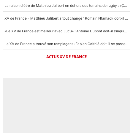
La raison d'être de Matthieu Jalibert en dehors des terrains de rugby : «Ça m'atteint autant que si tu touches à un membre de ma famille»
XV de France - Matthieu Jalibert a tout changé : Romain Ntamack doit-il s’inquiéter pour sa place à un an de la Coupe du monde ?
«Le XV de France est meilleur avec Lucu» : Antoine Dupont doit-il s’inquiéter pour sa place ?
Le XV de France a trouvé son remplaçant : Fabien Galthié doit-il se passer d'Antoine Dupont ?
ACTUS XV DE FRANCE