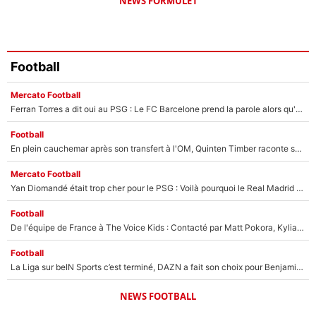
NEWS FORMULE1
Football
Mercato Football
Ferran Torres a dit oui au PSG : Le FC Barcelone prend la parole alors qu'un transfert de l'attaquant espagnol prend forme
Football
En plein cauchemar après son transfert à l'OM, Quinten Timber raconte ses doutes après sa signature à Marseille
Mercato Football
Yan Diomandé était trop cher pour le PSG : Voilà pourquoi le Real Madrid a accepté de payer la somme record de 140M€ pour boucler son transfert !
Football
De l'équipe de France à The Voice Kids : Contacté par Matt Pokora, Kylian Mbappé a accepté de jouer un rôle inédit sur TF1 !
Football
La Liga sur beIN Sports c’est terminé, DAZN a fait son choix pour Benjamin Da Silva et Omar Da Fonseca !
NEWS FOOTBALL