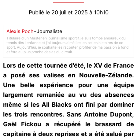
Publié le 20 juillet 2025 à 10h10
Alexis Poch
-
Journaliste
Titulaire d'un Master en journalisme sportif, je suis tombé amoureux du
tennis dès l'enfance et j'ai toujours aimé lire les belles histoires de ce
sport. Aujourd'hui, je souhaite les raconter, profiter de ma passion à fond
et être au plus proche des as du circuit.
Lors de cette tournée d'été, le XV de France
a posé ses valises en Nouvelle-Zélande.
Une belle expérience pour une équipe
largement remaniée au vu des absences
même si les All Blacks ont fini par dominer
les trois rencontres. Sans Antoine Dupont,
Gaël Fickou a récupéré le brassard de
capitaine à deux reprises et a été salué par