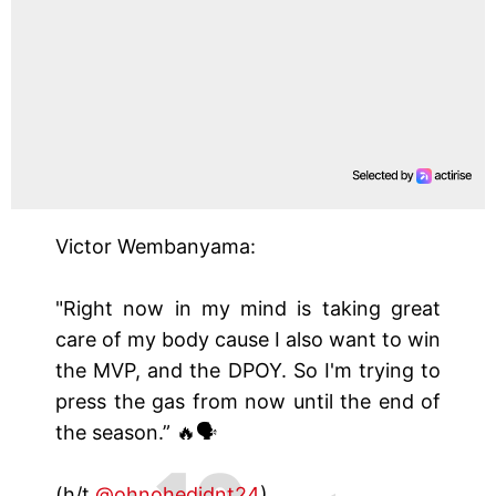
Victor Wembanyama:
"Right now in my mind is taking great
care of my body cause I also want to win
the MVP, and the DPOY. So I'm trying to
press the gas from now until the end of
the season.” 🔥🗣️
(h/t
@ohnohedidnt24
)