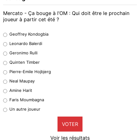
Mercato - Ça bouge à l’OM : Qui doit être le prochain
joueur à partir cet été ?
Geoffrey Kondogbia
Geoffrey Kondogbia
38%
Leonardo Balerdi
Leonardo Balerdi
Geronimo Rulli
32%
Quinten Timber
Geronimo Rulli
Pierre-Emile Hojbjerg
5%
Neal Maupay
Quinten Timber
Amine Harit
1%
Faris Moumbagna
Pierre-Emile Hojbjerg
Un autre joueur
9%
VOTER
Neal Maupay
4%
Voir les résultats