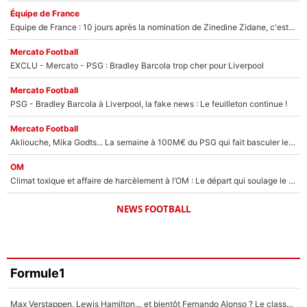
Équipe de France
Equipe de France : 10 jours après la nomination de Zinedine Zidane, c'est au tour de son fils de prendre un nouveau départ !
Mercato Football
EXCLU - Mercato - PSG : Bradley Barcola trop cher pour Liverpool
Mercato Football
PSG - Bradley Barcola à Liverpool, la fake news : Le feuilleton continue !
Mercato Football
Akliouche, Mika Godts... La semaine à 100M€ du PSG qui fait basculer le mercato du PSG !
OM
Climat toxique et affaire de harcèlement à l’OM : Le départ qui soulage le vestiaire de Bruno Genesio
NEWS FOOTBALL
Formule1
Max Verstappen, Lewis Hamilton… et bientôt Fernando Alonso ? Le classement des pilotes les mieux payés en Formule 1 risque de changer !