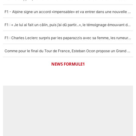
F1 - Alpine signe un accord «impensable» et va entrer dans une nouvelle dimension : Grande nouvelle pour Pierre Gasly !
F1 : « Je lui ai fait un câlin, puis j’ai dû partir...», le témoignage émouvant de Max Verstappen sur sa fille
F1 : Charles Leclerc surpris par les paparazzis avec sa femme, les rumeurs étaient vraies !
Comme pour le final du Tour de France, Esteban Ocon propose un Grand Prix de Formule 1 à Paris : «Autour de l’Arc de Triomphe, ce serait génial» !
NEWS FORMULE1