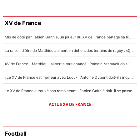
Amine Harit
3%
Faris Moumbagna
XV de France
4%
Mis de côté par Fabien Galthié, un joueur du XV de France partage sa frustration : «ils ne me l’ont pas dit tout de suite»
Un autre joueur
5%
La raison d'être de Matthieu Jalibert en dehors des terrains de rugby : «Ça m'atteint autant que si tu touches à un membre de ma famille»
1612 personnes ont participé aux votes.
XV de France - Matthieu Jalibert a tout changé : Romain Ntamack doit-il s’inquiéter pour sa place à un an de la Coupe du monde ?
«Le XV de France est meilleur avec Lucu» : Antoine Dupont doit-il s’inquiéter pour sa place ?
Le XV de France a trouvé son remplaçant : Fabien Galthié doit-il se passer d'Antoine Dupont ?
ACTUS XV DE FRANCE
Football