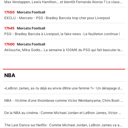
Max Verstappen, Lewis Hamilton… et bientôt Fernando Alonso ? Le classement des pilotes les mieux payés en Formule 1 risque de changer !
17h50
Mercato Football
EXCLU - Mercato - PSG : Bradley Barcola trop cher pour Liverpool
17h45
Mercato Football
PSG - Bradley Barcola à Liverpool, la fake news : Le feuilleton continue !
17h00
Mercato Football
Akliouche, Mika Godts... La semaine à 100M€ du PSG qui fait basculer le mercato du PSG !
NBA
«LeBron James, as-tu déjà eu envie d’être une femme ?» : Un dérapage de Donald Trump sur la superstar de la NBA refait surface
NBA - Victime d'une thrombose comme Victor Wembanyama, Chris Bosh prévient le Français des risques sur sa santé : «J’ai failli mourir sur le coup et j’ai été ramené à la vie»
De la NBA au cinéma : Comme Michael Jordan et LeBron James, Victor Wembanyama rêve d'une carrière d'acteur !
The Last Dance sur Netflix : Comme Michael Jordan, LeBron James va avoir le droit à sa série !