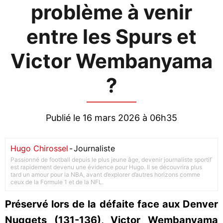
problème à venir
entre les Spurs et
Victor Wembanyama
?
Publié le 16 mars 2026 à 06h35
Hugo Chirossel
-
Journaliste
Passionné de football depuis le plus jeune âge, devenir journaliste sportif
est rapidement devenu une évidence pour Hugo. Il se découvrira plus
tard un amour pour la NBA, avant d’explorer d’autres horizons comme
ceux de la Formule 1 et de la NFL.
Préservé lors de la défaite face aux Denver
Nuggets (131-136), Victor Wembanyama