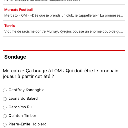
Mercato Football
Mercato - OM - «Dès que je prends un club, je t’appellerai» : La promesse de Marcelino au moment de claquer la porte
Tennis
Victime de racisme contre Murray, Kyrgios pousse un énorme coup de gueule !
Sondage
Mercato - Ça bouge à l’OM : Qui doit être le prochain
joueur à partir cet été ?
Geoffrey Kondogbia
Geoffrey Kondogbia
38%
Leonardo Balerdi
Leonardo Balerdi
Geronimo Rulli
32%
Quinten Timber
Geronimo Rulli
Pierre-Emile Hojbjerg
5%