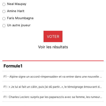
Neal Maupay
Quinten Timber
Amine Harit
1%
Faris Moumbagna
Pierre-Emile Hojbjerg
Un autre joueur
9%
VOTER
Neal Maupay
4%
Voir les résultats
Amine Harit
3%
Faris Moumbagna
Formule1
4%
F1 - Alpine signe un accord «impensable» et va entrer dans une nouvelle dimension : Grande nouvelle pour Pierre Gasly !
Un autre joueur
5%
F1 : « Je lui ai fait un câlin, puis j’ai dû partir...», le témoignage émouvant de Max Verstappen sur sa fille
1598 personnes ont participé aux votes.
F1 : Charles Leclerc surpris par les paparazzis avec sa femme, les rumeurs étaient vraies !