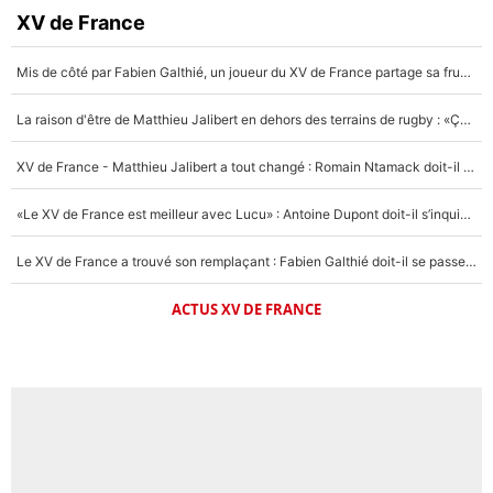
XV de France
Mis de côté par Fabien Galthié, un joueur du XV de France partage sa frustration : «ils ne me l’ont pas dit tout de suite»
La raison d'être de Matthieu Jalibert en dehors des terrains de rugby : «Ça m'atteint autant que si tu touches à un membre de ma famille»
XV de France - Matthieu Jalibert a tout changé : Romain Ntamack doit-il s’inquiéter pour sa place à un an de la Coupe du monde ?
«Le XV de France est meilleur avec Lucu» : Antoine Dupont doit-il s’inquiéter pour sa place ?
Le XV de France a trouvé son remplaçant : Fabien Galthié doit-il se passer d'Antoine Dupont ?
ACTUS XV DE FRANCE