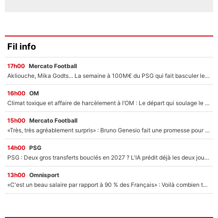
Fil info
17h00
Mercato Football
Akliouche, Mika Godts... La semaine à 100M€ du PSG qui fait basculer le mercato du PSG !
16h00
OM
Climat toxique et affaire de harcèlement à l’OM : Le départ qui soulage le vestiaire de Bruno Genesio
15h00
Mercato Football
«Très, très agréablement surpris» : Bruno Genesio fait une promesse pour la suite du mercato de l’OM et rassure les supporters
14h00
PSG
PSG : Deux gros transferts bouclés en 2027 ? L'IA prédit déjà les deux joueurs qui pourraient rejoindre Luis Enrique !
13h00
Omnisport
«C'est un beau salaire par rapport à 90 % des Français» : Voilà combien touchait Nelson Monfort sur France Télévisions avant de rejoindre CNews