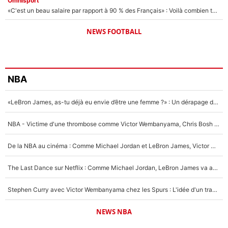
Omnisport
«C'est un beau salaire par rapport à 90 % des Français» : Voilà combien touchait Nelson Monfort sur France Télévisions avant de rejoindre CNews
NEWS FOOTBALL
NBA
«LeBron James, as-tu déjà eu envie d’être une femme ?» : Un dérapage de Donald Trump sur la superstar de la NBA refait surface
NBA - Victime d'une thrombose comme Victor Wembanyama, Chris Bosh prévient le Français des risques sur sa santé : «J’ai failli mourir sur le coup et j’ai été ramené à la vie»
De la NBA au cinéma : Comme Michael Jordan et LeBron James, Victor Wembanyama rêve d'une carrière d'acteur !
The Last Dance sur Netflix : Comme Michael Jordan, LeBron James va avoir le droit à sa série !
Stephen Curry avec Victor Wembanyama chez les Spurs : L'idée d'un trade historique est lancée en NBA !
NEWS NBA