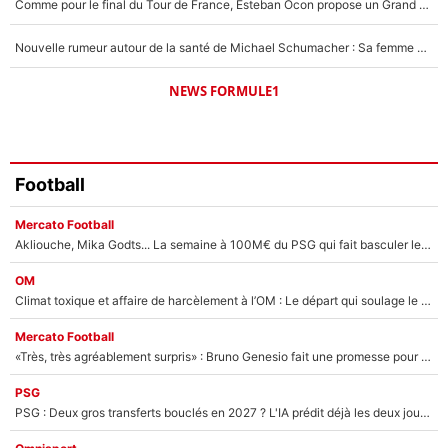
Comme pour le final du Tour de France, Esteban Ocon propose un Grand Prix de Formule 1 à Paris : «Autour de l’Arc de Triomphe, ce serait génial» !
Nouvelle rumeur autour de la santé de Michael Schumacher : Sa femme Corinna sort du silence
NEWS FORMULE1
Football
Mercato Football
Akliouche, Mika Godts... La semaine à 100M€ du PSG qui fait basculer le mercato du PSG !
OM
Climat toxique et affaire de harcèlement à l’OM : Le départ qui soulage le vestiaire de Bruno Genesio
Mercato Football
«Très, très agréablement surpris» : Bruno Genesio fait une promesse pour la suite du mercato de l’OM et rassure les supporters
PSG
PSG : Deux gros transferts bouclés en 2027 ? L'IA prédit déjà les deux joueurs qui pourraient rejoindre Luis Enrique !