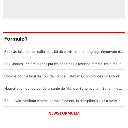
Formule1
F1 : « Je lui ai fait un câlin, puis j’ai dû partir...», le témoignage émouvant de Max Verstappen sur sa fille
F1 : Charles Leclerc surpris par les paparazzis avec sa femme, les rumeurs étaient vraies !
Comme pour le final du Tour de France, Esteban Ocon propose un Grand Prix de Formule 1 à Paris : «Autour de l’Arc de Triomphe, ce serait génial» !
Nouvelle rumeur autour de la santé de Michael Schumacher : Sa femme Corinna sort du silence
F1 - Lewis Hamilton victime de harcèlement, la discipline qui lui a évité le pire : «J'aurais probablement mal tourné»
NEWS FORMULE1