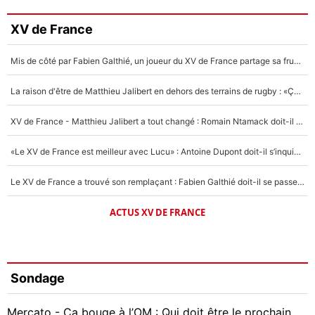
XV de France
Mis de côté par Fabien Galthié, un joueur du XV de France partage sa frustration : «ils ne me l’ont pas dit tout de suite»
La raison d'être de Matthieu Jalibert en dehors des terrains de rugby : «Ça m'atteint autant que si tu touches à un membre de ma famille»
XV de France - Matthieu Jalibert a tout changé : Romain Ntamack doit-il s’inquiéter pour sa place à un an de la Coupe du monde ?
«Le XV de France est meilleur avec Lucu» : Antoine Dupont doit-il s’inquiéter pour sa place ?
Le XV de France a trouvé son remplaçant : Fabien Galthié doit-il se passer d'Antoine Dupont ?
ACTUS XV DE FRANCE
Sondage
Mercato - Ça bouge à l’OM : Qui doit être le prochain