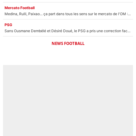
Mercato Football
Medina, Rulli, Paixao... ça part dans tous les sens sur le mercato de l'OM : Frank McCourt va enfin récupérer l'argent qu'il attend ?
PSG
Sans Ousmane Dembélé et Désiré Doué, le PSG a pris une correction face à Majorque : Luis Enrique attend avec impatience des renforts !
NEWS FOOTBALL