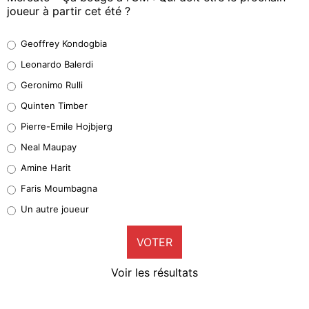
joueur à partir cet été ?
Geoffrey Kondogbia
Geoffrey Kondogbia
38%
Leonardo Balerdi
Leonardo Balerdi
Geronimo Rulli
32%
Quinten Timber
Geronimo Rulli
Pierre-Emile Hojbjerg
5%
Neal Maupay
Quinten Timber
Amine Harit
1%
Faris Moumbagna
Pierre-Emile Hojbjerg
Un autre joueur
9%
VOTER
Neal Maupay
4%
Voir les résultats
Amine Harit
3%