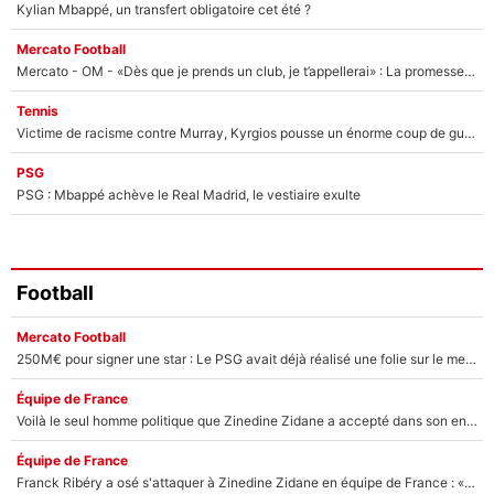
Kylian Mbappé, un transfert obligatoire cet été ?
Mercato Football
Mercato - OM - «Dès que je prends un club, je t’appellerai» : La promesse de Marcelino au moment de claquer la porte
Tennis
Victime de racisme contre Murray, Kyrgios pousse un énorme coup de gueule !
PSG
PSG : Mbappé achève le Real Madrid, le vestiaire exulte
Football
Mercato Football
250M€ pour signer une star : Le PSG avait déjà réalisé une folie sur le mercato bien avant Neymar !
Équipe de France
Voilà le seul homme politique que Zinedine Zidane a accepté dans son entourage : «Je garde un très bon souvenir de lui»
Équipe de France
Franck Ribéry a osé s'attaquer à Zinedine Zidane en équipe de France : «Je n'aurais jamais fait ça»