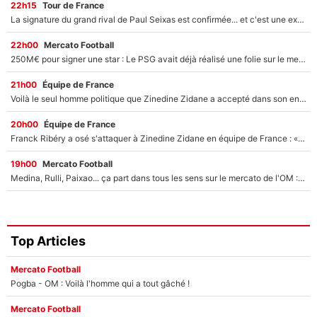
22h15
Tour de France
La signature du grand rival de Paul Seixas est confirmée... et c'est une excellente nouvelle pour l'équipe Decathlon-CMA CGM !
22h00
Mercato Football
250M€ pour signer une star : Le PSG avait déjà réalisé une folie sur le mercato bien avant Neymar !
21h00
Équipe de France
Voilà le seul homme politique que Zinedine Zidane a accepté dans son entourage : «Je garde un très bon souvenir de lui»
20h00
Équipe de France
Franck Ribéry a osé s'attaquer à Zinedine Zidane en équipe de France : «Je n'aurais jamais fait ça»
19h00
Mercato Football
Medina, Rulli, Paixao... ça part dans tous les sens sur le mercato de l'OM : Frank McCourt va enfin récupérer l'argent qu'il attend ?
Top Articles
Mercato Football
Pogba - OM : Voilà l'homme qui a tout gâché !
Mercato Football