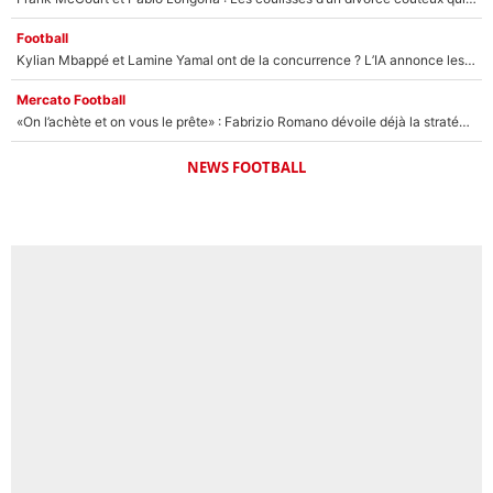
Football
Kylian Mbappé et Lamine Yamal ont de la concurrence ? L’IA annonce les 5 joueurs qui vont dominer le football dans les années à venir !
Mercato Football
«On l’achète et on vous le prête» : Fabrizio Romano dévoile déjà la stratégie du PSG avec le transfert de Zion Suzuki !
NEWS FOOTBALL