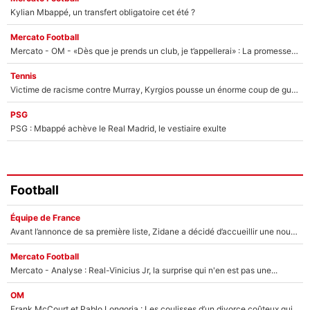
Kylian Mbappé, un transfert obligatoire cet été ?
Mercato Football
Mercato - OM - «Dès que je prends un club, je t’appellerai» : La promesse de Marcelino au moment de claquer la porte
Tennis
Victime de racisme contre Murray, Kyrgios pousse un énorme coup de gueule !
PSG
PSG : Mbappé achève le Real Madrid, le vestiaire exulte
Football
Équipe de France
Avant l’annonce de sa première liste, Zidane a décidé d’accueillir une nouvelle tête en équipe de France
Mercato Football
Mercato - Analyse : Real-Vinicius Jr, la surprise qui n'en est pas une...
OM
Frank McCourt et Pablo Longoria : Les coulisses d’un divorce coûteux qui ruine l’OM à petit feu…