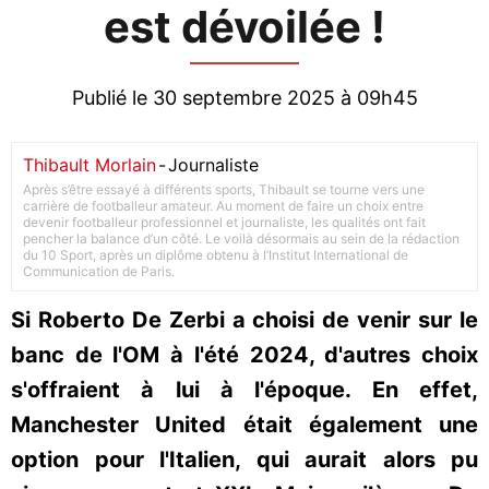
est dévoilée !
Publié le 30 septembre 2025 à 09h45
Thibault Morlain
-
Journaliste
Après s’être essayé à différents sports, Thibault se tourne vers une
carrière de footballeur amateur. Au moment de faire un choix entre
devenir footballeur professionnel et journaliste, les qualités ont fait
pencher la balance d’un côté. Le voilà désormais au sein de la rédaction
du 10 Sport, après un diplôme obtenu à l’Institut International de
Communication de Paris.
Si Roberto De Zerbi a choisi de venir sur le
banc de l'OM à l'été 2024, d'autres choix
s'offraient à lui à l'époque. En effet,
Manchester United était également une
option pour l'Italien, qui aurait alors pu