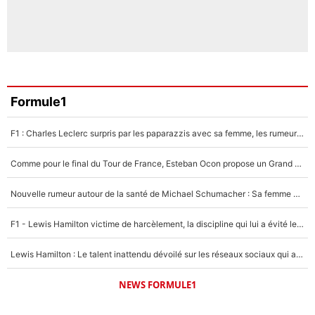
Formule1
F1 : Charles Leclerc surpris par les paparazzis avec sa femme, les rumeurs étaient vraies !
Comme pour le final du Tour de France, Esteban Ocon propose un Grand Prix de Formule 1 à Paris : «Autour de l’Arc de Triomphe, ce serait génial» !
Nouvelle rumeur autour de la santé de Michael Schumacher : Sa femme Corinna sort du silence
F1 - Lewis Hamilton victime de harcèlement, la discipline qui lui a évité le pire : «J'aurais probablement mal tourné»
Lewis Hamilton : Le talent inattendu dévoilé sur les réseaux sociaux qui a impressionné Kim Kardashian pendant leurs vacances en amoureux !
NEWS FORMULE1