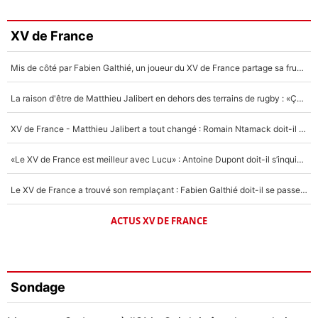
XV de France
Mis de côté par Fabien Galthié, un joueur du XV de France partage sa frustration : «ils ne me l’ont pas dit tout de suite»
La raison d'être de Matthieu Jalibert en dehors des terrains de rugby : «Ça m'atteint autant que si tu touches à un membre de ma famille»
XV de France - Matthieu Jalibert a tout changé : Romain Ntamack doit-il s’inquiéter pour sa place à un an de la Coupe du monde ?
«Le XV de France est meilleur avec Lucu» : Antoine Dupont doit-il s’inquiéter pour sa place ?
Le XV de France a trouvé son remplaçant : Fabien Galthié doit-il se passer d'Antoine Dupont ?
ACTUS XV DE FRANCE
Sondage