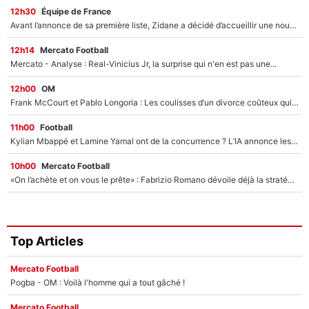
12h30
Équipe de France
Avant l’annonce de sa première liste, Zidane a décidé d’accueillir une nouvelle tête en équipe de France
12h14
Mercato Football
Mercato - Analyse : Real-Vinicius Jr, la surprise qui n'en est pas une...
12h00
OM
Frank McCourt et Pablo Longoria : Les coulisses d’un divorce coûteux qui ruine l’OM à petit feu…
11h00
Football
Kylian Mbappé et Lamine Yamal ont de la concurrence ? L’IA annonce les 5 joueurs qui vont dominer le football dans les années à venir !
10h00
Mercato Football
«On l’achète et on vous le prête» : Fabrizio Romano dévoile déjà la stratégie du PSG avec le transfert de Zion Suzuki !
Top Articles
Mercato Football
Pogba - OM : Voilà l'homme qui a tout gâché !
Mercato Football