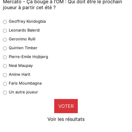
Mercato - Ça bouge à l’OM : Qui doit être le prochain
joueur à partir cet été ?
Geoffrey Kondogbia
Geoffrey Kondogbia
38%
Leonardo Balerdi
Leonardo Balerdi
Geronimo Rulli
32%
Quinten Timber
Geronimo Rulli
Pierre-Emile Hojbjerg
4%
Neal Maupay
Quinten Timber
Amine Harit
1%
Faris Moumbagna
Pierre-Emile Hojbjerg
Un autre joueur
9%
VOTER
Neal Maupay
4%
Voir les résultats
Amine Harit
3%