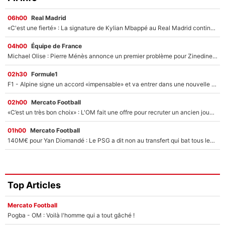
06h00
Real Madrid
«C'est une fierté» : La signature de Kylian Mbappé au Real Madrid continue de régaler l'Espagne
04h00
Équipe de France
Michael Olise : Pierre Ménès annonce un premier problème pour Zinedine Zidane en équipe de France
02h30
Formule1
F1 - Alpine signe un accord «impensable» et va entrer dans une nouvelle dimension : Grande nouvelle pour Pierre Gasly !
02h00
Mercato Football
«C’est un très bon choix» : L'OM fait une offre pour recruter un ancien joueur du PSG... et c'est validé dans l'After Foot !
01h00
Mercato Football
140M€ pour Yan Diomandé : Le PSG a dit non au transfert qui bat tous les records sur le mercato
Top Articles
Mercato Football
Pogba - OM : Voilà l'homme qui a tout gâché !