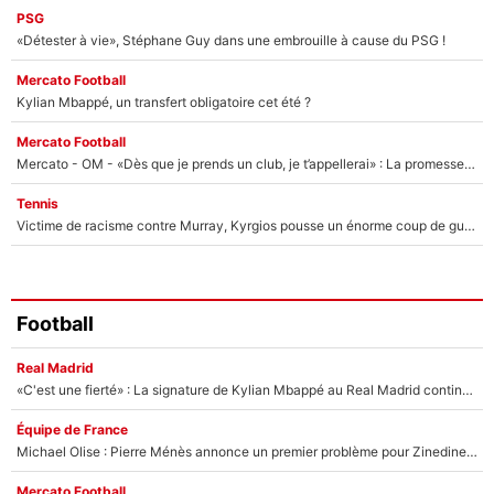
PSG
«Détester à vie», Stéphane Guy dans une embrouille à cause du PSG !
Mercato Football
Kylian Mbappé, un transfert obligatoire cet été ?
Mercato Football
Mercato - OM - «Dès que je prends un club, je t’appellerai» : La promesse de Marcelino au moment de claquer la porte
Tennis
Victime de racisme contre Murray, Kyrgios pousse un énorme coup de gueule !
Football
Real Madrid
«C'est une fierté» : La signature de Kylian Mbappé au Real Madrid continue de régaler l'Espagne
Équipe de France
Michael Olise : Pierre Ménès annonce un premier problème pour Zinedine Zidane en équipe de France
Mercato Football