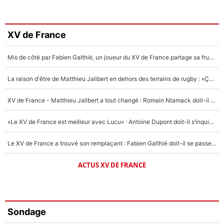
XV de France
Mis de côté par Fabien Galthié, un joueur du XV de France partage sa frustration : «ils ne me l’ont pas dit tout de suite»
La raison d'être de Matthieu Jalibert en dehors des terrains de rugby : «Ça m'atteint autant que si tu touches à un membre de ma famille»
XV de France - Matthieu Jalibert a tout changé : Romain Ntamack doit-il s’inquiéter pour sa place à un an de la Coupe du monde ?
«Le XV de France est meilleur avec Lucu» : Antoine Dupont doit-il s’inquiéter pour sa place ?
Le XV de France a trouvé son remplaçant : Fabien Galthié doit-il se passer d'Antoine Dupont ?
ACTUS XV DE FRANCE
Sondage