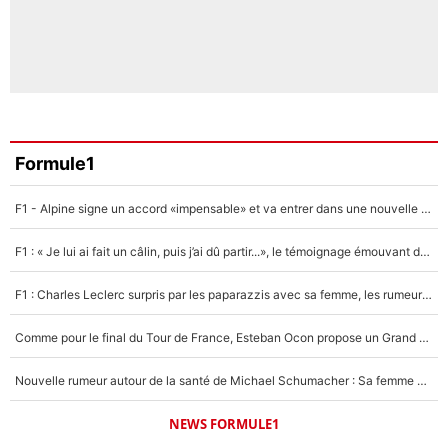
Formule1
F1 - Alpine signe un accord «impensable» et va entrer dans une nouvelle dimension : Grande nouvelle pour Pierre Gasly !
F1 : « Je lui ai fait un câlin, puis j’ai dû partir...», le témoignage émouvant de Max Verstappen sur sa fille
F1 : Charles Leclerc surpris par les paparazzis avec sa femme, les rumeurs étaient vraies !
Comme pour le final du Tour de France, Esteban Ocon propose un Grand Prix de Formule 1 à Paris : «Autour de l’Arc de Triomphe, ce serait génial» !
Nouvelle rumeur autour de la santé de Michael Schumacher : Sa femme Corinna sort du silence
NEWS FORMULE1