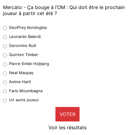
Mercato - Ça bouge à l’OM : Qui doit être le prochain
joueur à partir cet été ?
Geoffrey Kondogbia
Geoffrey Kondogbia
38%
Leonardo Balerdi
Leonardo Balerdi
Geronimo Rulli
32%
Quinten Timber
Geronimo Rulli
Pierre-Emile Hojbjerg
5%
Neal Maupay
Quinten Timber
Amine Harit
1%
Faris Moumbagna
Pierre-Emile Hojbjerg
Un autre joueur
9%
VOTER
Neal Maupay
4%
Voir les résultats
Amine Harit