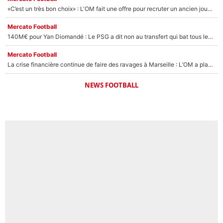
«C’est un très bon choix» : L'OM fait une offre pour recruter un ancien joueur du PSG... et c'est validé dans l'After Foot !
Mercato Football
140M€ pour Yan Diomandé : Le PSG a dit non au transfert qui bat tous les records sur le mercato
Mercato Football
La crise financière continue de faire des ravages à Marseille : L’OM a placé 12 joueurs sur le marché des transferts… et ça pourrait lui rapporter près de 100M€ !
NEWS FOOTBALL