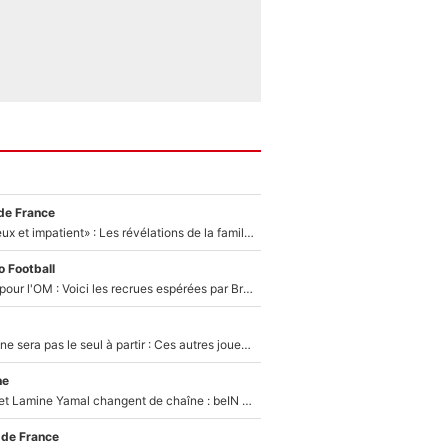
de France
«Il est très heureux et impatient» : Les révélations de la famille Zidane sur sa prise de pouvoir en équipe de France !
 Football
Plus de 100M€ pour l'OM : Voici les recrues espérées par Bruno Genesio et Grégory Lorenzi après l’opération dégraissage
Thomas Ramos ne sera pas le seul à partir : Ces autres joueurs du XV de France pourraient aussi quitter le Stade Toulousain, un club de Top 14 est déjà sur les rangs
ne
Kylian Mbappé et Lamine Yamal changent de chaîne : beIN SPORTS ne digère pas cette décision historique et prédit un fiasco pour la Liga
 de France