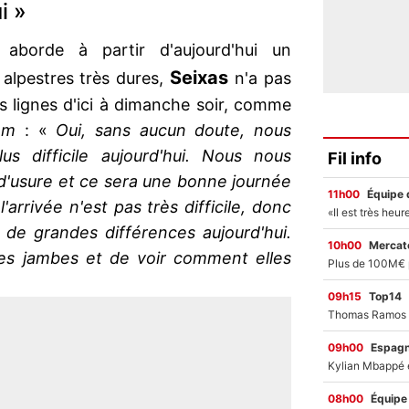
i »
 aborde à partir d'aujourd'hui un
Seixas
alpestres très dures,
n'a pas
s lignes d'ici à dimanche soir, comme
com
: «
Oui, sans aucun doute, nous
us difficile aujourd'hui. Nous nous
Fil info
d'usure et ce sera une bonne journée
11h00
Équipe 
l'arrivée n'est pas très difficile, donc
 de grandes différences aujourd'hui.
10h00
Mercato
 les jambes et de voir comment elles
09h15
Top14
09h00
Espag
08h00
Équipe