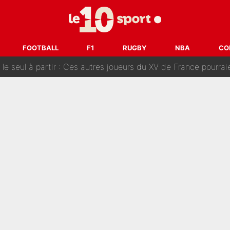
tient» : Les révélations de la famille Zidane sur sa prise de p
oici les recrues espérées par Bruno Genesio et Grégory Loren
FOOTBALL
F1
RUGBY
NBA
CO
tir : Ces autres joueurs du XV de France pourraient aussi quitter le Stade Toulous
changent de chaîne : beIN SPORTS ne digère pas cette décision histor
é en pleine Coupe du monde : «La FFF était déjà passée à