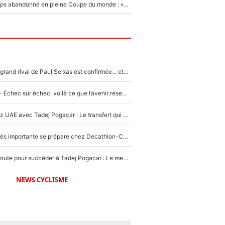
Didier Deschamps abandonné en pleine Coupe du monde : «La FFF était déjà passée à Zinedine Zidane»
La signature du grand rival de Paul Seixas est confirmée... et c'est une excellente nouvelle pour l'équipe Decathlon-CMA CGM !
Tour de France - Échec sur échec, voilà ce que l’avenir réserve à Paul Seixas : «Tant qu’il y aura un Pogacar comme celui-là...»
Paul Seixas chez UAE avec Tadej Pogacar : Le transfert qui effraie le peloton, «c’est la pire des choses qui puisse arriver»
Une signature très importante se prépare chez Decathlon-CMA CGM pour aider Paul Seixas à gagner le Tour de France 2027
Paul Seixas en route pour succéder à Tadej Pogacar : Le meilleur est annoncé pour l’avenir de la pépite française
NEWS CYCLISME