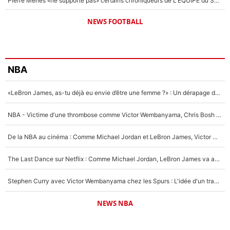
Pierre Ménès «ne supporte pas» certains chroniqueurs de L'EQUIPE du Soir : Ils vont tous partir !
NEWS FOOTBALL
NBA
«LeBron James, as-tu déjà eu envie d’être une femme ?» : Un dérapage de Donald Trump sur la superstar de la NBA refait surface
NBA - Victime d'une thrombose comme Victor Wembanyama, Chris Bosh prévient le Français des risques sur sa santé : «J’ai failli mourir sur le coup et j’ai été ramené à la vie»
De la NBA au cinéma : Comme Michael Jordan et LeBron James, Victor Wembanyama rêve d'une carrière d'acteur !
The Last Dance sur Netflix : Comme Michael Jordan, LeBron James va avoir le droit à sa série !
Stephen Curry avec Victor Wembanyama chez les Spurs : L'idée d'un trade historique est lancée en NBA !
NEWS NBA