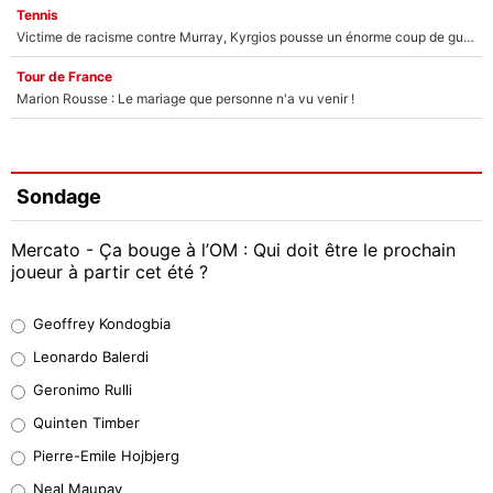
Tennis
Victime de racisme contre Murray, Kyrgios pousse un énorme coup de gueule !
Tour de France
Marion Rousse : Le mariage que personne n'a vu venir !
Sondage
Mercato - Ça bouge à l’OM : Qui doit être le prochain
joueur à partir cet été ?
Geoffrey Kondogbia
Geoffrey Kondogbia
38%
Leonardo Balerdi
Leonardo Balerdi
Geronimo Rulli
32%
Quinten Timber
Geronimo Rulli
Pierre-Emile Hojbjerg
5%
Neal Maupay