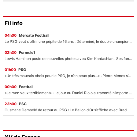
Fil info
04h00
Mercato Football
Le PSG veut s'offrir une pépite de 16 ans : Déterminé, le double champion d'Europe en titre est prêt à lâcher 40M€ pour celui que l'on compare déjà à Vinicius Jr !
02h30
Formule1
Lewis Hamilton poste de nouvelles photos avec Kim Kardashian : Ses fans le voient déjà redevenir champion du monde de F1 grâce à elle !
01h00
PSG
«Un très mauvais choix pour le PSG, je n’en peux plus…» : Pierre Ménès s’est complètement trompé avec Luis Enrique et ces déclarations le prouvent !
00h00
Football
«Je m’en veux terriblement» : Le jour où Daniel Riolo a «raconté n’importe quoi» dans l'After Foot !
23h00
PSG
Ousmane Dembélé de retour au PSG : Le Ballon d’Or s’affiche avec Bradley Barcola en plein cœur du feuilleton sur son départ !