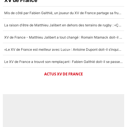
XV de France
Mis de côté par Fabien Galthié, un joueur du XV de France partage sa frustration : «ils ne me l’ont pas dit tout de suite»
La raison d'être de Matthieu Jalibert en dehors des terrains de rugby : «Ça m'atteint autant que si tu touches à un membre de ma famille»
XV de France - Matthieu Jalibert a tout changé : Romain Ntamack doit-il s’inquiéter pour sa place à un an de la Coupe du monde ?
«Le XV de France est meilleur avec Lucu» : Antoine Dupont doit-il s’inquiéter pour sa place ?
Le XV de France a trouvé son remplaçant : Fabien Galthié doit-il se passer d'Antoine Dupont ?
ACTUS XV DE FRANCE