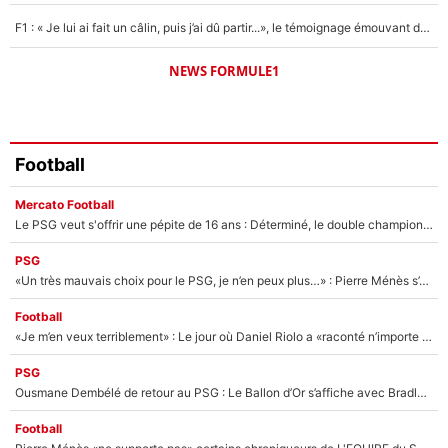
F1 : « Je lui ai fait un câlin, puis j’ai dû partir...», le témoignage émouvant de Max Verstappen sur sa fille
NEWS FORMULE1
Football
Mercato Football
Le PSG veut s'offrir une pépite de 16 ans : Déterminé, le double champion d'Europe en titre est prêt à lâcher 40M€ pour celui que l'on compare déjà à Vinicius Jr !
PSG
«Un très mauvais choix pour le PSG, je n’en peux plus…» : Pierre Ménès s’est complètement trompé avec Luis Enrique et ces déclarations le prouvent !
Football
«Je m’en veux terriblement» : Le jour où Daniel Riolo a «raconté n’importe quoi» dans l'After Foot !
PSG
Ousmane Dembélé de retour au PSG : Le Ballon d’Or s’affiche avec Bradley Barcola en plein cœur du feuilleton sur son départ !
Football