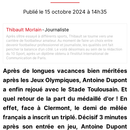
Publié le 15 octobre 2024 à 14h35
Thibault Morlain
-
Journaliste
Après s’être essayé à différents sports, Thibault se tourne vers une
carrière de footballeur amateur. Au moment de faire un choix entre
devenir footballeur professionnel et journaliste, les qualités ont fait
pencher la balance d’un côté. Le voilà désormais au sein de la rédaction
du 10 Sport, après un diplôme obtenu à l’Institut International de
Communication de Paris.
Après de longues vacances bien méritées
après les Jeux Olympiques, Antoine Dupont
a enfin rejoué avec le Stade Toulousain. Et
quel retour de la part du médaillé d'or ! En
effet, face à Clermont, le demi de mêlée
français a inscrit un triplé. Décisif 3 minutes
après son entrée en jeu, Antoine Dupont