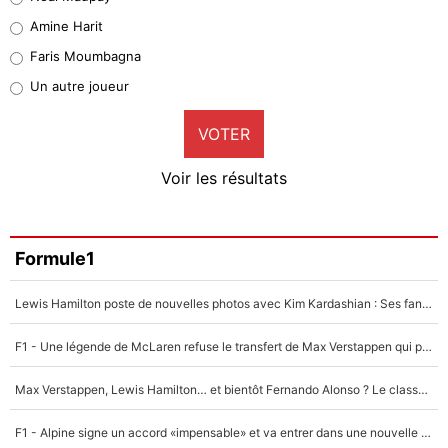
Quinten Timber
Amine Harit
1%
Faris Moumbagna
Pierre-Emile Hojbjerg
Un autre joueur
9%
VOTER
Neal Maupay
4%
Voir les résultats
Amine Harit
3%
Faris Moumbagna
Formule1
4%
Lewis Hamilton poste de nouvelles photos avec Kim Kardashian : Ses fans le voient déjà redevenir champion du monde de F1 grâce à elle !
Un autre joueur
5%
F1 - Une légende de McLaren refuse le transfert de Max Verstappen qui pourrait «faire des vagues» et plomber l'ambiance dans l'équipe
1706 personnes ont participé aux votes.
Max Verstappen, Lewis Hamilton… et bientôt Fernando Alonso ? Le classement des pilotes les mieux payés en Formule 1 risque de changer !
F1 - Alpine signe un accord «impensable» et va entrer dans une nouvelle dimension : Grande nouvelle pour Pierre Gasly !