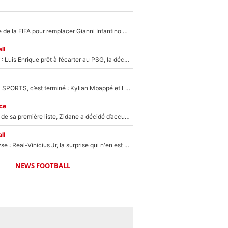
Du PSG à la tête de la FIFA pour remplacer Gianni Infantino ? «Il serait un mauvais président», le patron de la Liga s'attaque à Nasser Al-Khelaïfi !
ll
Bradley Barcola : Luis Enrique prêt à l’écarter au PSG, la décision qui va accélérer son transfert à Liverpool ?
La Liga sur beIN SPORTS, c’est terminé : Kylian Mbappé et Lamine Yamal changent de chaîne, «le moment était venu d'ouvrir un nouveau chapitre»
ce
Avant l’annonce de sa première liste, Zidane a décidé d’accueillir une nouvelle tête en équipe de France
ll
Mercato - Analyse : Real-Vinicius Jr, la surprise qui n'en est pas une...
NEWS FOOTBALL