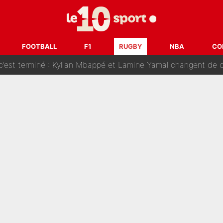
emplacer Gianni Infantino ? «Il serait un mauvais président», le patron de
ue prêt à l’écarter au PSG, la décision qui va accélérer son tr
FOOTBALL
F1
RUGBY
NBA
CO
erminé : Kylian Mbappé et Lamine Yamal changent de chaîne, «le moment é
ère liste, Zidane a décidé d’accueillir une nouvelle tête en 
cius Jr, la surprise qui n'en est pas une...