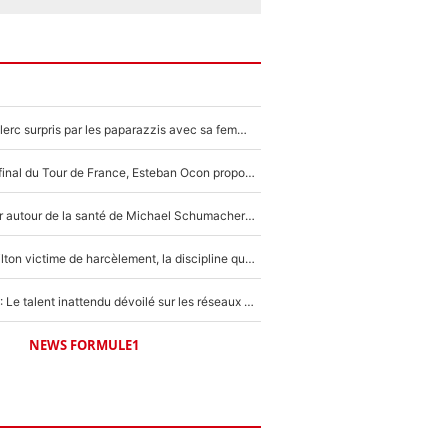
F1 : Charles Leclerc surpris par les paparazzis avec sa femme, les rumeurs étaient vraies !
Comme pour le final du Tour de France, Esteban Ocon propose un Grand Prix de Formule 1 à Paris : «Autour de l’Arc de Triomphe, ce serait génial» !
Nouvelle rumeur autour de la santé de Michael Schumacher : Sa femme Corinna sort du silence
F1 - Lewis Hamilton victime de harcèlement, la discipline qui lui a évité le pire : «J'aurais probablement mal tourné»
Lewis Hamilton : Le talent inattendu dévoilé sur les réseaux sociaux qui a impressionné Kim Kardashian pendant leurs vacances en amoureux !
NEWS FORMULE1