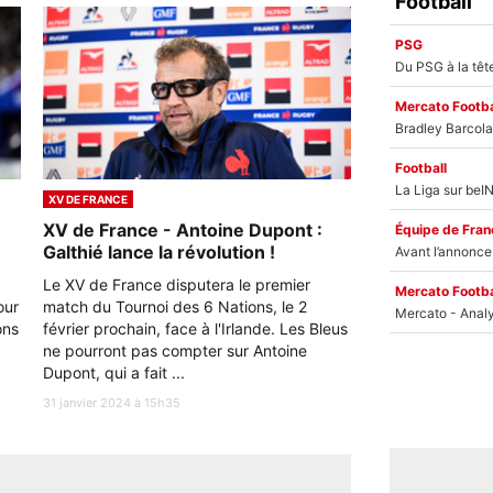
Football
PSG
Mercato Footba
Football
XV DE FRANCE
XV de France - Antoine Dupont :
Équipe de Fran
Galthié lance la révolution !
Le XV de France disputera le premier
Mercato Footba
our
match du Tournoi des 6 Nations, le 2
ons
février prochain, face à l'Irlande. Les Bleus
ne pourront pas compter sur Antoine
Dupont, qui a fait ...
31 janvier 2024 à 15h35