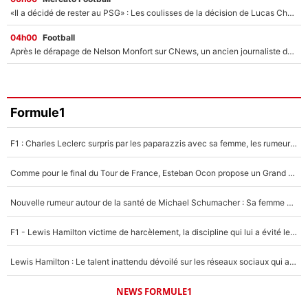
«Il a décidé de rester au PSG» : Les coulisses de la décision de Lucas Chevalier pour son transfert
04h00
Football
Après le dérapage de Nelson Monfort sur CNews, un ancien journaliste de France Télévisions relance la polémique sur les incendies en Gironde
Formule1
F1 : Charles Leclerc surpris par les paparazzis avec sa femme, les rumeurs étaient vraies !
Comme pour le final du Tour de France, Esteban Ocon propose un Grand Prix de Formule 1 à Paris : «Autour de l’Arc de Triomphe, ce serait génial» !
Nouvelle rumeur autour de la santé de Michael Schumacher : Sa femme Corinna sort du silence
F1 - Lewis Hamilton victime de harcèlement, la discipline qui lui a évité le pire : «J'aurais probablement mal tourné»
Lewis Hamilton : Le talent inattendu dévoilé sur les réseaux sociaux qui a impressionné Kim Kardashian pendant leurs vacances en amoureux !
NEWS FORMULE1