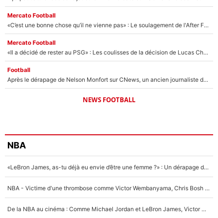
Mercato Football
«C’est une bonne chose qu’il ne vienne pas» : Le soulagement de l'After Foot après le transfert avorté de Yan Diomandé au PSG
Mercato Football
«Il a décidé de rester au PSG» : Les coulisses de la décision de Lucas Chevalier pour son transfert
Football
Après le dérapage de Nelson Monfort sur CNews, un ancien journaliste de France Télévisions relance la polémique sur les incendies en Gironde
NEWS FOOTBALL
NBA
«LeBron James, as-tu déjà eu envie d’être une femme ?» : Un dérapage de Donald Trump sur la superstar de la NBA refait surface
NBA - Victime d'une thrombose comme Victor Wembanyama, Chris Bosh prévient le Français des risques sur sa santé : «J’ai failli mourir sur le coup et j’ai été ramené à la vie»
De la NBA au cinéma : Comme Michael Jordan et LeBron James, Victor Wembanyama rêve d'une carrière d'acteur !