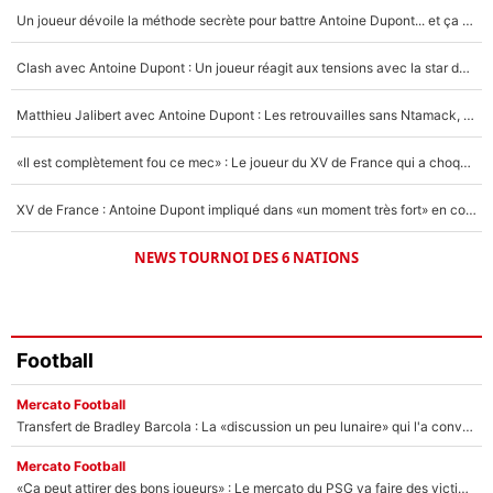
Un joueur dévoile la méthode secrète pour battre Antoine Dupont... et ça marche !
Un autre joueur
5%
Clash avec Antoine Dupont : Un joueur réagit aux tensions avec la star du XV de France !
1471 personnes ont participé aux votes.
Matthieu Jalibert avec Antoine Dupont : Les retrouvailles sans Ntamack, «il y a eu des discussions»
«Il est complètement fou ce mec» : Le joueur du XV de France qui a choqué Matthieu Jalibert !
XV de France : Antoine Dupont impliqué dans «un moment très fort» en coulisses
NEWS TOURNOI DES 6 NATIONS
Football
Mercato Football
Transfert de Bradley Barcola : La «discussion un peu lunaire» qui l'a convaincu de quitter le PSG, son entourage est pointé du doigt
Mercato Football
«Ça peut attirer des bons joueurs» : Le mercato du PSG va faire des victimes dans l'effectif de Luis Enrique ?