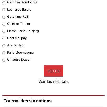
Geoffrey Kondogbia
38%
Leonardo Balerdi
Leonardo Balerdi
Geronimo Rulli
32%
Quinten Timber
Geronimo Rulli
Pierre-Emile Hojbjerg
4%
Neal Maupay
Quinten Timber
Amine Harit
1%
Faris Moumbagna
Pierre-Emile Hojbjerg
Un autre joueur
9%
VOTER
Neal Maupay
4%
Voir les résultats
Amine Harit
3%
Faris Moumbagna
Tournoi des six nations
4%