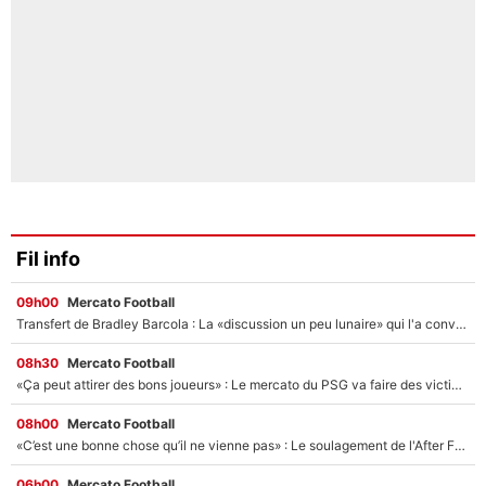
Fil info
09h00
Mercato Football
Transfert de Bradley Barcola : La «discussion un peu lunaire» qui l'a convaincu de quitter le PSG, son entourage est pointé du doigt
08h30
Mercato Football
«Ça peut attirer des bons joueurs» : Le mercato du PSG va faire des victimes dans l'effectif de Luis Enrique ?
08h00
Mercato Football
«C’est une bonne chose qu’il ne vienne pas» : Le soulagement de l'After Foot après le transfert avorté de Yan Diomandé au PSG
06h00
Mercato Football