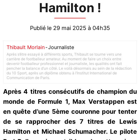
Hamilton !
Publié le 29 mai 2025 à 04h35
Thibault Morlain
-
Journaliste
Après s’être essayé à différents sports, Thibault se tourne vers une
carrière de footballeur amateur. Au moment de faire un choix entre
devenir footballeur professionnel et journaliste, les qualités ont fait
pencher la balance d’un côté. Le voilà désormais au sein de la rédaction
du 10 Sport, après un diplôme obtenu à l’Institut International de
Communication de Paris.
Après 4 titres consécutifs de champion du
monde de Formule 1, Max Verstappen est
en quête d’une 5ème couronne pour tenter
de se rapprocher des 7 titres de Lewis
Hamilton et Michael Schumacher. Le pilote