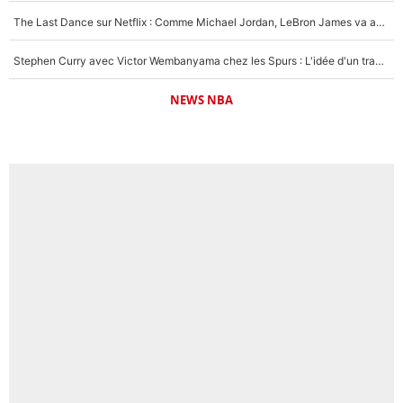
The Last Dance sur Netflix : Comme Michael Jordan, LeBron James va avoir le droit à sa série !
Stephen Curry avec Victor Wembanyama chez les Spurs : L'idée d'un trade historique est lancée en NBA !
NEWS NBA