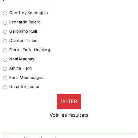
Geoffrey Kondogbia
Geoffrey Kondogbia
38%
Leonardo Balerdi
Leonardo Balerdi
Geronimo Rulli
32%
Quinten Timber
Geronimo Rulli
Pierre-Emile Hojbjerg
5%
Neal Maupay
Quinten Timber
Amine Harit
1%
Faris Moumbagna
Pierre-Emile Hojbjerg
Un autre joueur
9%
VOTER
Neal Maupay
4%
Voir les résultats
Amine Harit
3%