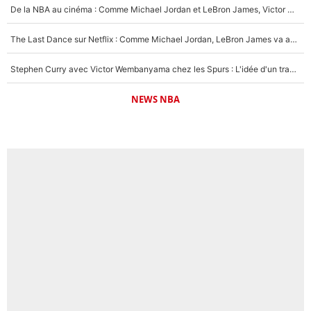
De la NBA au cinéma : Comme Michael Jordan et LeBron James, Victor Wembanyama rêve d'une carrière d'acteur !
The Last Dance sur Netflix : Comme Michael Jordan, LeBron James va avoir le droit à sa série !
Stephen Curry avec Victor Wembanyama chez les Spurs : L'idée d'un trade historique est lancée en NBA !
NEWS NBA