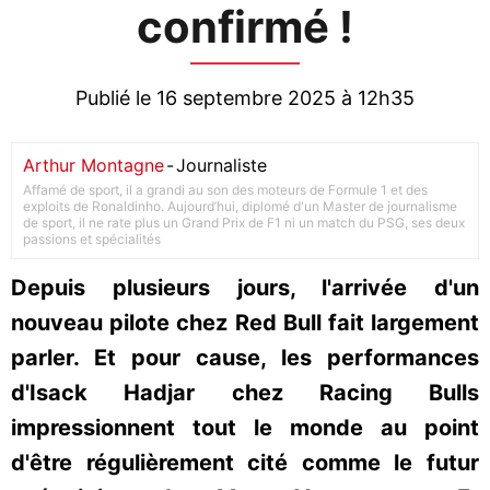
confirmé !
Publié le 16 septembre 2025 à 12h35
Arthur Montagne
-
Journaliste
Affamé de sport, il a grandi au son des moteurs de Formule 1 et des
exploits de Ronaldinho. Aujourd’hui, diplomé d'un Master de journalisme
de sport, il ne rate plus un Grand Prix de F1 ni un match du PSG, ses deux
passions et spécialités
Depuis plusieurs jours, l'arrivée d'un
nouveau pilote chez Red Bull fait largement
parler. Et pour cause, les performances
d'Isack Hadjar chez Racing Bulls
impressionnent tout le monde au point
d'être régulièrement cité comme le futur