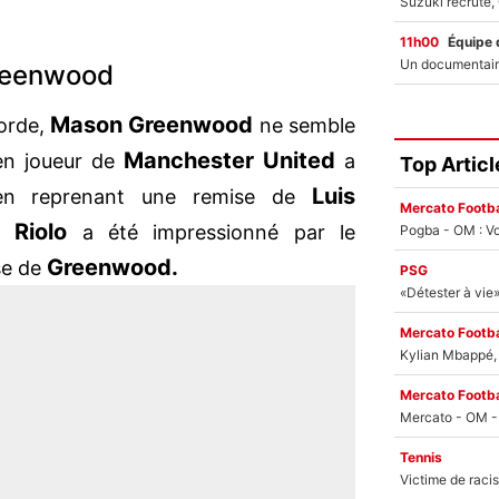
11h00
Équipe 
Greenwood
Mason Greenwood
corde,
ne semble
Manchester United
ien joueur de
a
Top Articl
Luis
en reprenant une remise de
Mercato Footba
 Riolo
a été impressionné par le
Pogba - OM : Vo
Greenwood.
se de
PSG
Mercato Footba
Kylian Mbappé, u
Mercato Footba
Tennis