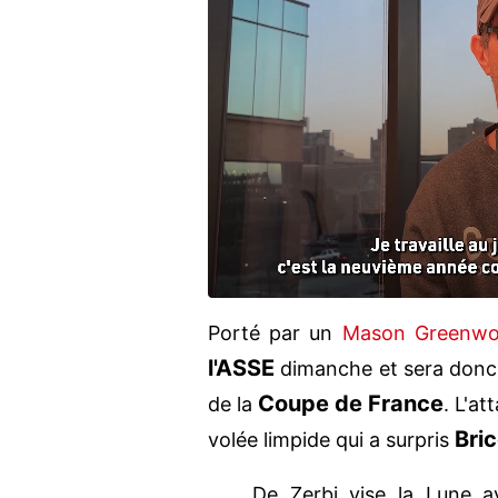
Porté par un
Mason Greenw
l'ASSE
dimanche et sera donc 
Coupe de France
de la
. L'a
Bri
volée limpide qui a surpris
De Zerbi vise la Lune 