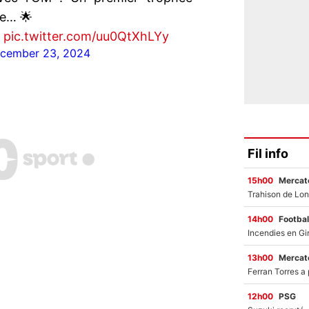
e… 🌟
pic.twitter.com/uu0QtXhLYy
cember 23, 2024
Fil info
15h00
Mercato
14h00
Footbal
13h00
Mercato
12h00
PSG