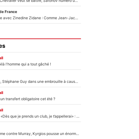
Suzuki recruté, Chevalier veut se battre, Safonov numéro un… Le PSG se lance encore dans un gros chantier pour le poste de gardien de but
de France
Un documentaire avec Zinedine Zidane : Comme Jean-Jacques Goldman et Mylène Farmer, le nouveau sélectionneur de l'équipe de France a recalé une journaliste très connue
es
ll
ilà l'homme qui a tout gâché !
«Détester à vie», Stéphane Guy dans une embrouille à cause du PSG !
ll
n transfert obligatoire cet été ?
ll
Mercato - OM - «Dès que je prends un club, je t’appellerai» : La promesse de Marcelino au moment de claquer la porte
Victime de racisme contre Murray, Kyrgios pousse un énorme coup de gueule !