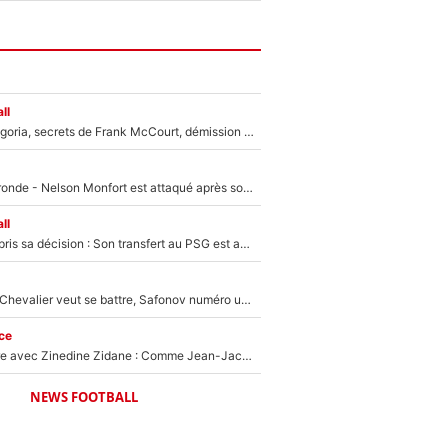
ll
Trahison de Longoria, secrets de Frank McCourt, démission de Roberto De Zerbi : Medhi Benatia se lâche sur départ de l'OM et fait d'importantes révélations
Incendies en Gironde - Nelson Monfort est attaqué après son dérapage sur CNews : «Et lui, il prend combien pour parler dans un studio climatisé?»
ll
Ferran Torres a pris sa décision : Son transfert au PSG est annoncé en Espagne !
Suzuki recruté, Chevalier veut se battre, Safonov numéro un… Le PSG se lance encore dans un gros chantier pour le poste de gardien de but
ce
Un documentaire avec Zinedine Zidane : Comme Jean-Jacques Goldman et Mylène Farmer, le nouveau sélectionneur de l'équipe de France a recalé une journaliste très connue
NEWS FOOTBALL