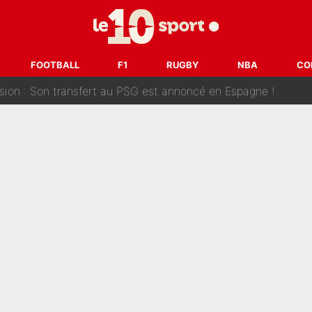
ank McCourt, démission de Roberto De Zerbi : Medhi Benatia se lâche sur départ
fort est attaqué après son dérapage sur CNews : «Et lui, il prend combie
FOOTBALL
F1
RUGBY
NBA
CO
ision : Son transfert au PSG est annoncé en Espagne !
se battre, Safonov numéro un… Le PSG se lance encore dans un gros ch
 Comme Jean-Jacques Goldman et Mylène Farmer, le nouveau sélectionneur de l'équipe 