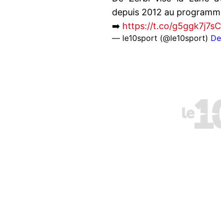
depuis 2012 au programm
➡️
https://t.co/g5ggk7j7sC
— le10sport (@le10sport)
De