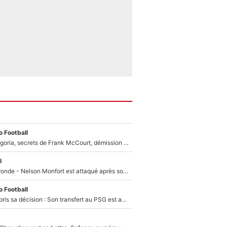
 Football
Trahison de Longoria, secrets de Frank McCourt, démission de Roberto De Zerbi : Medhi Benatia se lâche sur départ de l'OM et fait d'importantes révélations
l
Incendies en Gironde - Nelson Monfort est attaqué après son dérapage sur CNews : «Et lui, il prend combien pour parler dans un studio climatisé?»
 Football
Ferran Torres a pris sa décision : Son transfert au PSG est annoncé en Espagne !