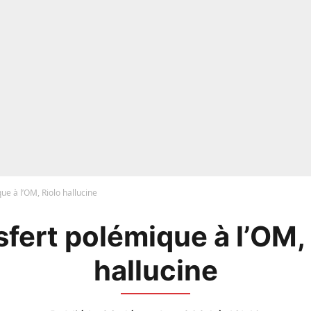
ue à l’OM, Riolo hallucine
fert polémique à l’OM,
hallucine