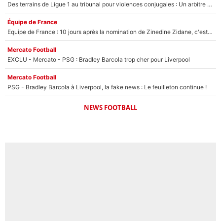
Des terrains de Ligue 1 au tribunal pour violences conjugales : Un arbitre français encourt une peine de 18 mois de prison !
Équipe de France
Equipe de France : 10 jours après la nomination de Zinedine Zidane, c'est au tour de son fils de prendre un nouveau départ !
Mercato Football
EXCLU - Mercato - PSG : Bradley Barcola trop cher pour Liverpool
Mercato Football
PSG - Bradley Barcola à Liverpool, la fake news : Le feuilleton continue !
NEWS FOOTBALL