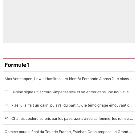
Formule1
Max Verstappen, Lewis Hamilton… et bientôt Fernando Alonso ? Le classement des pilotes les mieux payés en Formule 1 risque de changer !
F1 - Alpine signe un accord «impensable» et va entrer dans une nouvelle dimension : Grande nouvelle pour Pierre Gasly !
F1 : « Je lui ai fait un câlin, puis j’ai dû partir...», le témoignage émouvant de Max Verstappen sur sa fille
F1 : Charles Leclerc surpris par les paparazzis avec sa femme, les rumeurs étaient vraies !
Comme pour le final du Tour de France, Esteban Ocon propose un Grand Prix de Formule 1 à Paris : «Autour de l’Arc de Triomphe, ce serait génial» !