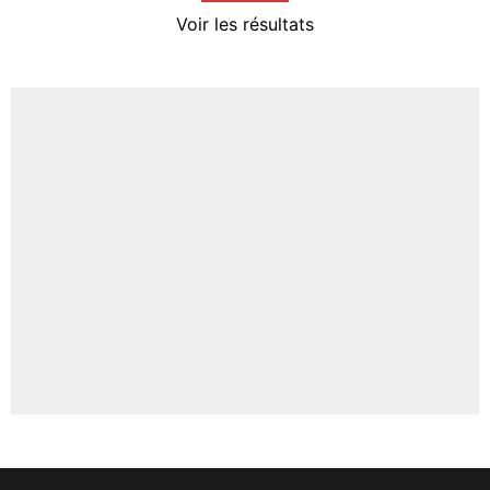
4%
Voir les résultats
Amine Harit
3%
Faris Moumbagna
4%
Un autre joueur
5%
1615 personnes ont participé aux votes.