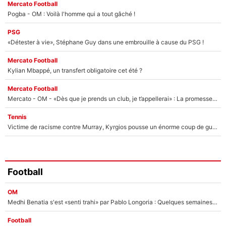
Mercato Football
Pogba - OM : Voilà l'homme qui a tout gâché !
PSG
«Détester à vie», Stéphane Guy dans une embrouille à cause du PSG !
Mercato Football
Kylian Mbappé, un transfert obligatoire cet été ?
Mercato Football
Mercato - OM - «Dès que je prends un club, je t’appellerai» : La promesse de Marcelino au moment de claquer la porte
Tennis
Victime de racisme contre Murray, Kyrgios pousse un énorme coup de gueule !
Football
OM
Medhi Benatia s'est «senti trahi» par Pablo Longoria : Quelques semaines après son départ, l'ancien directeur de football de l'OM règle ses comptes
Football