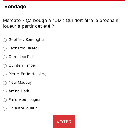
Sondage
Mercato - Ça bouge à l’OM : Qui doit être le prochain
joueur à partir cet été ?
Geoffrey Kondogbia
Geoffrey Kondogbia
38%
Leonardo Balerdi
Leonardo Balerdi
Geronimo Rulli
32%
Quinten Timber
Geronimo Rulli
Pierre-Emile Hojbjerg
5%
Neal Maupay
Quinten Timber
Amine Harit
1%
Faris Moumbagna
Pierre-Emile Hojbjerg
Un autre joueur
9%
VOTER
Neal Maupay