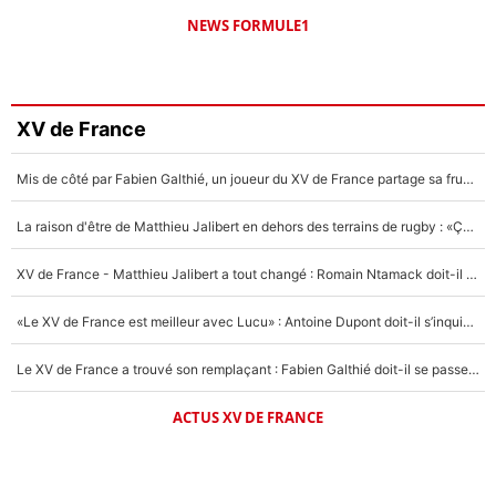
NEWS FORMULE1
XV de France
Mis de côté par Fabien Galthié, un joueur du XV de France partage sa frustration : «ils ne me l’ont pas dit tout de suite»
La raison d'être de Matthieu Jalibert en dehors des terrains de rugby : «Ça m'atteint autant que si tu touches à un membre de ma famille»
XV de France - Matthieu Jalibert a tout changé : Romain Ntamack doit-il s’inquiéter pour sa place à un an de la Coupe du monde ?
«Le XV de France est meilleur avec Lucu» : Antoine Dupont doit-il s’inquiéter pour sa place ?
Le XV de France a trouvé son remplaçant : Fabien Galthié doit-il se passer d'Antoine Dupont ?
ACTUS XV DE FRANCE