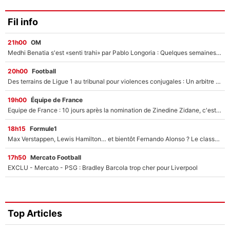
Fil info
21h00
OM
Medhi Benatia s'est «senti trahi» par Pablo Longoria : Quelques semaines après son départ, l'ancien directeur de football de l'OM règle ses comptes
20h00
Football
Des terrains de Ligue 1 au tribunal pour violences conjugales : Un arbitre français encourt une peine de 18 mois de prison !
19h00
Équipe de France
Equipe de France : 10 jours après la nomination de Zinedine Zidane, c'est au tour de son fils de prendre un nouveau départ !
18h15
Formule1
Max Verstappen, Lewis Hamilton… et bientôt Fernando Alonso ? Le classement des pilotes les mieux payés en Formule 1 risque de changer !
17h50
Mercato Football
EXCLU - Mercato - PSG : Bradley Barcola trop cher pour Liverpool
Top Articles