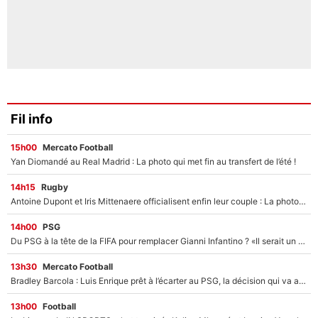
Fil info
15h00
Mercato Football
Yan Diomandé au Real Madrid : La photo qui met fin au transfert de l’été !
14h15
Rugby
Antoine Dupont et Iris Mittenaere officialisent enfin leur couple : La photo qui enflamme les réseaux sociaux
14h00
PSG
Du PSG à la tête de la FIFA pour remplacer Gianni Infantino ? «Il serait un mauvais président», le patron de la Liga s'attaque à Nasser Al-Khelaïfi !
13h30
Mercato Football
Bradley Barcola : Luis Enrique prêt à l’écarter au PSG, la décision qui va accélérer son transfert à Liverpool ?
13h00
Football