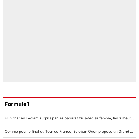
Formule1
F1 : Charles Leclerc surpris par les paparazzis avec sa femme, les rumeurs étaient vraies !
Comme pour le final du Tour de France, Esteban Ocon propose un Grand Prix de Formule 1 à Paris : «Autour de l’Arc de Triomphe, ce serait génial» !