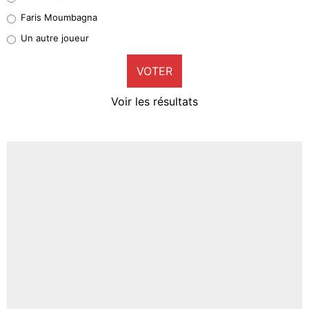
1%
Faris Moumbagna
Pierre-Emile Hojbjerg
Un autre joueur
9%
VOTER
Neal Maupay
4%
Voir les résultats
Amine Harit
3%
Faris Moumbagna
5%
Un autre joueur
5%
1505 personnes ont participé aux votes.