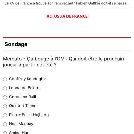
Le XV de France a trouvé son remplaçant : Fabien Galthié doit-il se passer d'Antoine Dupont ?
ACTUS XV DE FRANCE
Sondage
Mercato - Ça bouge à l’OM : Qui doit être le prochain
joueur à partir cet été ?
Geoffrey Kondogbia
Geoffrey Kondogbia
38%
Leonardo Balerdi
Leonardo Balerdi
Geronimo Rulli
32%
Quinten Timber
Geronimo Rulli
Pierre-Emile Hojbjerg
5%
Neal Maupay
Quinten Timber
Amine Harit