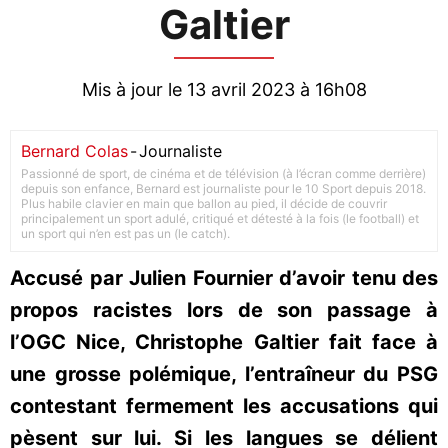
Galtier
Mis à jour le 13 avril 2023 à 16h08
Bernard Colas
-
Journaliste
Passionné de sport, de cinéma et de télévision (à l’écran comme derrière)
depuis son enfance, Bernard est journaliste pour le 10 Sport depuis 2018.
Plus habile clavier en main que ballon au pied, il décide de couvrir
principalement un sport adulé, critiqué et détesté à la fois (le football) et
un sport qui n’en est pas un (le catch).
Accusé par Julien Fournier d’avoir tenu des
propos racistes lors de son passage à
l’OGC Nice, Christophe Galtier fait face à
une grosse polémique, l’entraîneur du PSG
contestant fermement les accusations qui
pèsent sur lui. Si les langues se délient