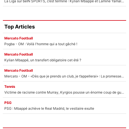
La Liga sur beIN SPORTS, c’est terminé : Kylian Mbappé et Lamine Yamal changent de chaîne, «le moment était venu d'ouvrir un nouveau chapitre»
Top Articles
Mercato Football
Pogba - OM : Voilà l'homme qui a tout gâché !
Mercato Football
Kylian Mbappé, un transfert obligatoire cet été ?
Mercato Football
Mercato - OM - «Dès que je prends un club, je t’appellerai» : La promesse de Marcelino au moment de claquer la porte
Tennis
Victime de racisme contre Murray, Kyrgios pousse un énorme coup de gueule !
PSG
PSG : Mbappé achève le Real Madrid, le vestiaire exulte