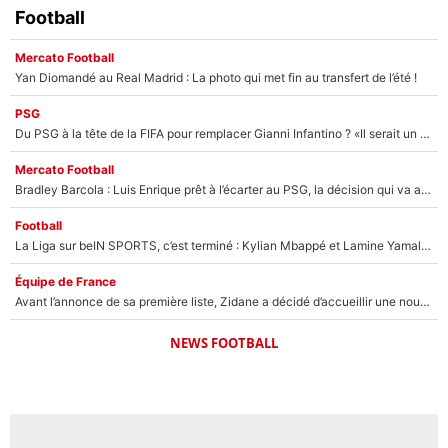
Football
Mercato Football
Yan Diomandé au Real Madrid : La photo qui met fin au transfert de l’été !
PSG
Du PSG à la tête de la FIFA pour remplacer Gianni Infantino ? «Il serait un mauvais président», le patron de la Liga s'attaque à Nasser Al-Khelaïfi !
Mercato Football
Bradley Barcola : Luis Enrique prêt à l’écarter au PSG, la décision qui va accélérer son transfert à Liverpool ?
Football
La Liga sur beIN SPORTS, c’est terminé : Kylian Mbappé et Lamine Yamal changent de chaîne, «le moment était venu d'ouvrir un nouveau chapitre»
Équipe de France
Avant l’annonce de sa première liste, Zidane a décidé d’accueillir une nouvelle tête en équipe de France
NEWS FOOTBALL