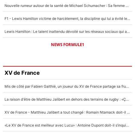
Nouvelle rumeur autour de la santé de Michael Schumacher : Sa femme Corinna sort du silence
F1 - Lewis Hamilton victime de harcèlement, la discipline qui lui a évité le pire : «J'aurais probablement mal tourné»
Lewis Hamilton : Le talent inattendu dévoilé sur les réseaux sociaux qui a impressionné Kim Kardashian pendant leurs vacances en amoureux !
NEWS FORMULE1
XV de France
Mis de côté par Fabien Galthié, un joueur du XV de France partage sa frustration : «ils ne me l’ont pas dit tout de suite»
La raison d'être de Matthieu Jalibert en dehors des terrains de rugby : «Ça m'atteint autant que si tu touches à un membre de ma famille»
XV de France - Matthieu Jalibert a tout changé : Romain Ntamack doit-il s’inquiéter pour sa place à un an de la Coupe du monde ?
«Le XV de France est meilleur avec Lucu» : Antoine Dupont doit-il s’inquiéter pour sa place ?