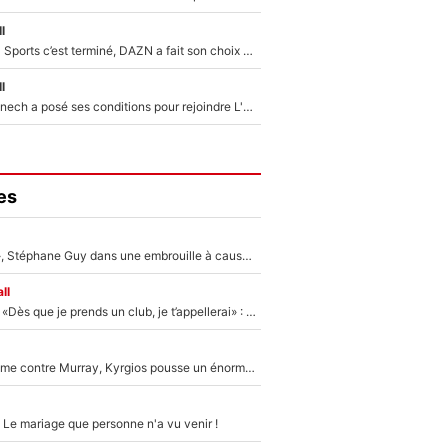
l
La Liga sur beIN Sports c’est terminé, DAZN a fait son choix pour Benjamin Da Silva et Omar Da Fonseca !
l
Raymond Domenech a posé ses conditions pour rejoindre L'EQUIPE du Soir : Il refuse de faire l'émission avec un autre chroniqueur !
es
«Détester à vie», Stéphane Guy dans une embrouille à cause du PSG !
ll
Mercato - OM - «Dès que je prends un club, je t’appellerai» : La promesse de Marcelino au moment de claquer la porte
Victime de racisme contre Murray, Kyrgios pousse un énorme coup de gueule !
 Le mariage que personne n'a vu venir !