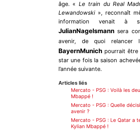
âge. «
Le train du Real Madr
Lewandowski
», reconnaît 
information venait à 
Julian
Nagelsmann
sera con
avenir, de quoi relancer
Bayern
Munich
pourrait être 
star une fois la saison achevée
l’année suivante.
Articles liés
Mercato - PSG : Voilà les de
Mbappé !
Mercato - PSG : Quelle décis
avenir ?
Mercato - PSG : Le Qatar a t
Kylian Mbappé !