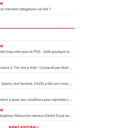
ll
n transfert obligatoire cet été ?
ll
Yan Diomandé était trop cher pour le PSG : Voilà pourquoi le Real Madrid a accepté de payer la somme record de 140M€ pour boucler son transfert !
De l'équipe de France à The Voice Kids : Contacté par Matt Pokora, Kylian Mbappé a accepté de jouer un rôle inédit sur TF1 !
La Liga sur beIN Sports c’est terminé, DAZN a fait son choix pour Benjamin Da Silva et Omar Da Fonseca !
Raymond Domenech a posé ses conditions pour rejoindre L'EQUIPE du Soir : Il refuse de faire l'émission avec un autre chroniqueur !
ll
Le transfert de Maghnes Akliouche menace Désiré Doué au PSG : «Je valide à 200%»
NEWS FOOTBALL