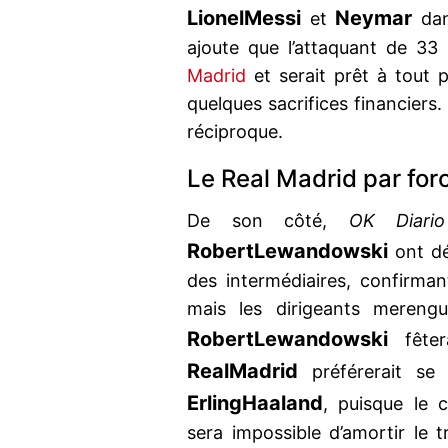
Lionel
Messi
Neymar
et
dan
ajoute que l’attaquant de 3
Madrid
et serait prêt à tout p
quelques sacrifices financiers.
réciproque.
Le Real Madrid par fo
De son côté,
OK Diario
Robert
Lewandowski
ont dé
des intermédiaires, confirma
mais les dirigeants merengu
Robert
Lewandowski
fêter
Real
Madrid
préférerait se
Erling
Haaland
, puisque le c
sera impossible d’amortir le 