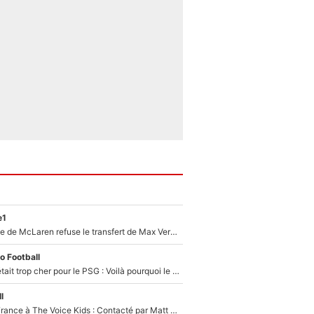
e1
F1 - Une légende de McLaren refuse le transfert de Max Verstappen qui pourrait «faire des vagues» et plomber l'ambiance dans l'équipe
o Football
Yan Diomandé était trop cher pour le PSG : Voilà pourquoi le Real Madrid a accepté de payer la somme record de 140M€ pour boucler son transfert !
l
De l'équipe de France à The Voice Kids : Contacté par Matt Pokora, Kylian Mbappé a accepté de jouer un rôle inédit sur TF1 !