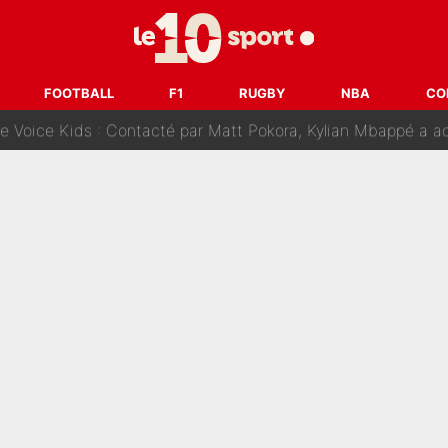
fuse le transfert de Max Verstappen qui pourrait «faire des vagues»
r le PSG : Voilà pourquoi le Real Madrid a accepté de payer la somme reco
FOOTBALL
F1
RUGBY
NBA
CO
Voice Kids : Contacté par Matt Pokora, Kylian Mbappé a accepté
est terminé, DAZN a fait son choix pour Benjamin Da Silva et
onditions pour rejoindre L'EQUIPE du Soir : Il refuse de faire l'