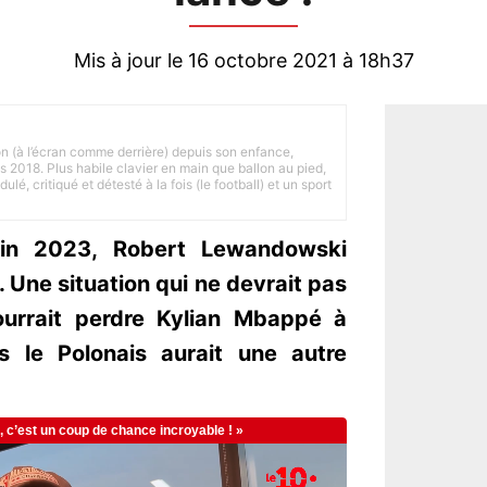
Mis à jour le 16 octobre 2021 à 18h37
on (à l’écran comme derrière) depuis son enfance,
is 2018. Plus habile clavier en main que ballon au pied,
lé, critiqué et détesté à la fois (le football) et un sport
juin 2023, Robert Lewandowski
s. Une situation qui ne devrait pas
urrait perdre Kylian Mbappé à
is le Polonais aurait une autre