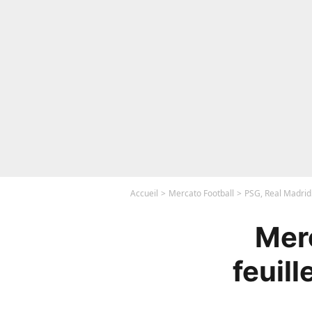
Accueil
Mercato Football
PSG, Real Madrid…
Merc
feuil