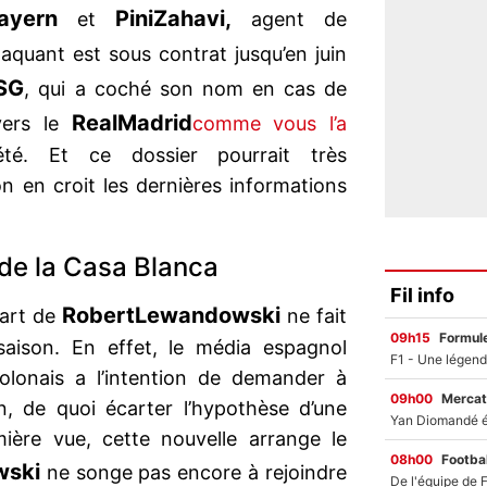
ayern
Pini
Zahavi,
et
agent de
ttaquant est sous contrat jusqu’en juin
SG
, qui a coché son nom en cas de
Real
Madrid
ers le
comme vous l’a
é. Et ce dossier pourrait très
on en croit les dernières informations
de la Casa Blanca
Fil info
Robert
Lewandowski
part de
ne fait
09h15
Formul
saison. En effet, le média espagnol
lonais a l’intention de demander à
09h00
Mercat
in, de quoi écarter l’hypothèse d’une
mière vue, cette nouvelle arrange le
08h00
Footbal
wski
ne songe pas encore à rejoindre