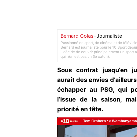
Bernard Colas
-
Journaliste
Passionné de sport, de cinéma et de télévisi
Bernard est journaliste pour le 10 Sport depu
il décide de couvrir principalement un sport adu
qui n’en est pas un (le catch).
Sous contrat jusqu’en 
aurait des envies d’ailleur
échapper au PSG, qui po
l’issue de la saison, ma
priorité en tête.