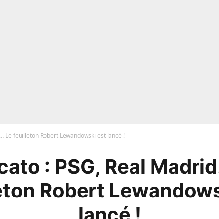
 Le feuilleton Robert Lewandowski est lancé !
ato : PSG, Real Madri
leton Robert Lewandows
lancé !