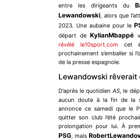
B
entre les dirigeants du
Lewandowski
, alors que l’a
P
2023. Une aubaine pour le
Kylian
Mbappé
départ de
v
révélé le10sport.com
cet ét
prochainement s’emballer si l’
de la presse espagnole.
Lewandowski rêverait 
D’après le quotidien
AS
, le dé
aucun doute à la fin de la 
annonce ce samedi que le Po
quitter son club l’été procha
prolongation pour lui. À pre
PSG
Robert
Lewando
, mais