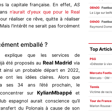
s la capitale française. En effet,
AS
06h00
Footbal
3 ans
n’aurait d’yeux que pour le Real
our réaliser ce rêve, quitte à réaliser
04h00
Footbal
 Mais l'intérêt ne serait pas forcément
rcément emballé ?
Top Articl
explique que les services de
PSG
Real Madrid
jà été proposés au
via
nt ainsi un probable départ en 2022,
Mercato Footba
e ont les idées claires. Alors que
a ses 34 ans l’été prochain, le
Tennis
Kylian
Mbappé
 concentrer sur
et
lub espagnol aurait conscience qu’il
Tour de France
Marion Rousse :
transfert du Polonais à cause de son