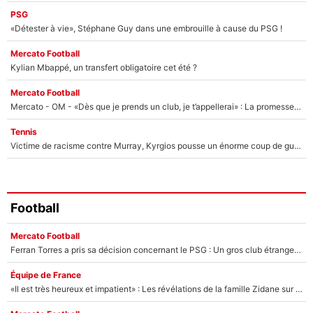
PSG
«Détester à vie», Stéphane Guy dans une embrouille à cause du PSG !
Mercato Football
Kylian Mbappé, un transfert obligatoire cet été ?
Mercato Football
Mercato - OM - «Dès que je prends un club, je t’appellerai» : La promesse de Marcelino au moment de claquer la porte
Tennis
Victime de racisme contre Murray, Kyrgios pousse un énorme coup de gueule !
Football
Mercato Football
Ferran Torres a pris sa décision concernant le PSG : Un gros club étranger prêt à relancer le feuilleton pour la signature du champion du monde 2026 !
Équipe de France
«Il est très heureux et impatient» : Les révélations de la famille Zidane sur sa prise de pouvoir en équipe de France !