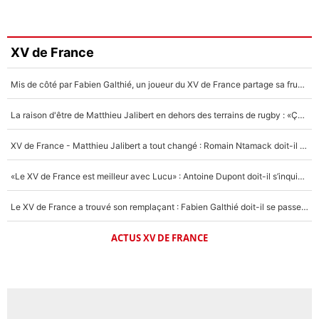
XV de France
Mis de côté par Fabien Galthié, un joueur du XV de France partage sa frustration : «ils ne me l’ont pas dit tout de suite»
La raison d'être de Matthieu Jalibert en dehors des terrains de rugby : «Ça m'atteint autant que si tu touches à un membre de ma famille»
XV de France - Matthieu Jalibert a tout changé : Romain Ntamack doit-il s’inquiéter pour sa place à un an de la Coupe du monde ?
«Le XV de France est meilleur avec Lucu» : Antoine Dupont doit-il s’inquiéter pour sa place ?
Le XV de France a trouvé son remplaçant : Fabien Galthié doit-il se passer d'Antoine Dupont ?
ACTUS XV DE FRANCE