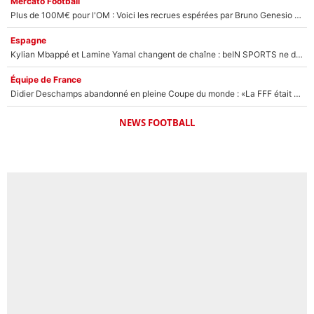
Mercato Football
Plus de 100M€ pour l'OM : Voici les recrues espérées par Bruno Genesio et Grégory Lorenzi après l’opération dégraissage
Espagne
Kylian Mbappé et Lamine Yamal changent de chaîne : beIN SPORTS ne digère pas cette décision historique et prédit un fiasco pour la Liga
Équipe de France
Didier Deschamps abandonné en pleine Coupe du monde : «La FFF était déjà passée à Zinedine Zidane»
NEWS FOOTBALL