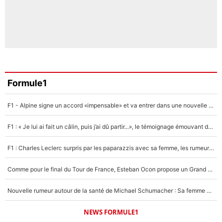
Formule1
F1 - Alpine signe un accord «impensable» et va entrer dans une nouvelle dimension : Grande nouvelle pour Pierre Gasly !
F1 : « Je lui ai fait un câlin, puis j’ai dû partir...», le témoignage émouvant de Max Verstappen sur sa fille
F1 : Charles Leclerc surpris par les paparazzis avec sa femme, les rumeurs étaient vraies !
Comme pour le final du Tour de France, Esteban Ocon propose un Grand Prix de Formule 1 à Paris : «Autour de l’Arc de Triomphe, ce serait génial» !
Nouvelle rumeur autour de la santé de Michael Schumacher : Sa femme Corinna sort du silence
NEWS FORMULE1