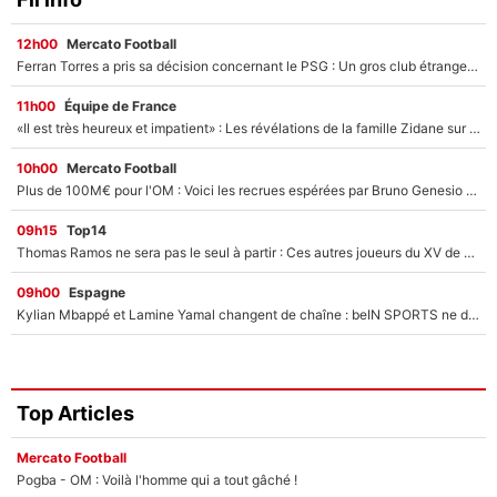
12h00
Mercato Football
Ferran Torres a pris sa décision concernant le PSG : Un gros club étranger prêt à relancer le feuilleton pour la signature du champion du monde 2026 !
11h00
Équipe de France
«Il est très heureux et impatient» : Les révélations de la famille Zidane sur sa prise de pouvoir en équipe de France !
10h00
Mercato Football
Plus de 100M€ pour l'OM : Voici les recrues espérées par Bruno Genesio et Grégory Lorenzi après l’opération dégraissage
09h15
Top14
Thomas Ramos ne sera pas le seul à partir : Ces autres joueurs du XV de France pourraient aussi quitter le Stade Toulousain, un club de Top 14 est déjà sur les rangs
09h00
Espagne
Kylian Mbappé et Lamine Yamal changent de chaîne : beIN SPORTS ne digère pas cette décision historique et prédit un fiasco pour la Liga
Top Articles
Mercato Football
Pogba - OM : Voilà l'homme qui a tout gâché !