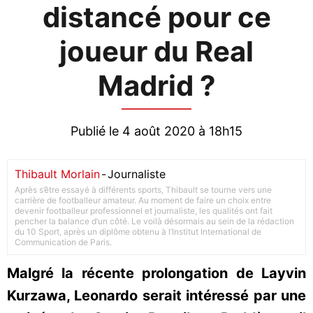
distancé pour ce
joueur du Real
Madrid ?
Publié le 4 août 2020 à 18h15
Thibault Morlain
-
Journaliste
Après s’être essayé à différents sports, Thibault se tourne vers une
carrière de footballeur amateur. Au moment de faire un choix entre
devenir footballeur professionnel et journaliste, les qualités ont fait
pencher la balance d’un côté. Le voilà désormais au sein de la rédaction
du 10 Sport, après un diplôme obtenu à l’Institut International de
Communication de Paris.
Malgré la récente prolongation de Layvin
Kurzawa, Leonardo serait intéressé par une