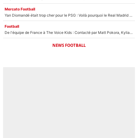
Mercato Football
Yan Diomandé était trop cher pour le PSG : Voilà pourquoi le Real Madrid a accepté de payer la somme record de 140M€ pour boucler son transfert !
Football
De l'équipe de France à The Voice Kids : Contacté par Matt Pokora, Kylian Mbappé a accepté de jouer un rôle inédit sur TF1 !
NEWS FOOTBALL