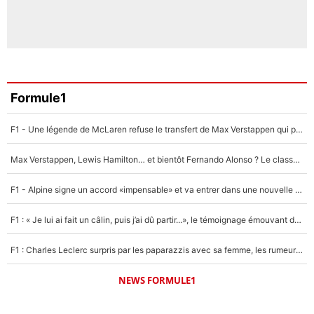
Formule1
F1 - Une légende de McLaren refuse le transfert de Max Verstappen qui pourrait «faire des vagues» et plomber l'ambiance dans l'équipe
Max Verstappen, Lewis Hamilton… et bientôt Fernando Alonso ? Le classement des pilotes les mieux payés en Formule 1 risque de changer !
F1 - Alpine signe un accord «impensable» et va entrer dans une nouvelle dimension : Grande nouvelle pour Pierre Gasly !
F1 : « Je lui ai fait un câlin, puis j’ai dû partir...», le témoignage émouvant de Max Verstappen sur sa fille
F1 : Charles Leclerc surpris par les paparazzis avec sa femme, les rumeurs étaient vraies !
NEWS FORMULE1