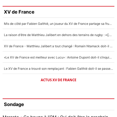
XV de France
Mis de côté par Fabien Galthié, un joueur du XV de France partage sa frustration : «ils ne me l’ont pas dit tout de suite»
La raison d'être de Matthieu Jalibert en dehors des terrains de rugby : «Ça m'atteint autant que si tu touches à un membre de ma famille»
XV de France - Matthieu Jalibert a tout changé : Romain Ntamack doit-il s’inquiéter pour sa place à un an de la Coupe du monde ?
«Le XV de France est meilleur avec Lucu» : Antoine Dupont doit-il s’inquiéter pour sa place ?
Le XV de France a trouvé son remplaçant : Fabien Galthié doit-il se passer d'Antoine Dupont ?
ACTUS XV DE FRANCE
Sondage
Mercato - Ça bouge à l’OM : Qui doit être le prochain