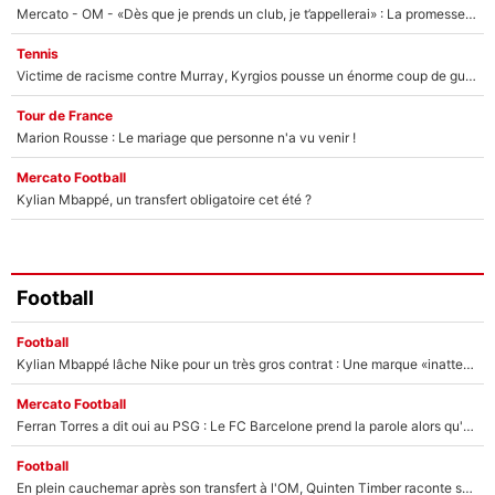
Mercato - OM - «Dès que je prends un club, je t’appellerai» : La promesse de Marcelino au moment de claquer la porte
Tennis
Victime de racisme contre Murray, Kyrgios pousse un énorme coup de gueule !
Tour de France
Marion Rousse : Le mariage que personne n'a vu venir !
Mercato Football
Kylian Mbappé, un transfert obligatoire cet été ?
Football
Football
Kylian Mbappé lâche Nike pour un très gros contrat : Une marque «inattendue» va frapper très fort
Mercato Football
Ferran Torres a dit oui au PSG : Le FC Barcelone prend la parole alors qu'un transfert de l'attaquant espagnol prend forme
Football
En plein cauchemar après son transfert à l'OM, Quinten Timber raconte ses doutes après sa signature à Marseille