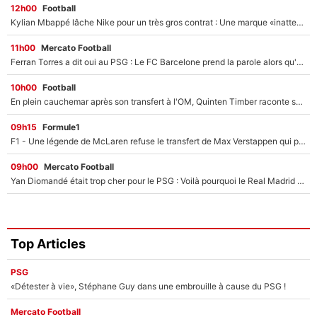
12h00
Football
Kylian Mbappé lâche Nike pour un très gros contrat : Une marque «inattendue» va frapper très fort
11h00
Mercato Football
Ferran Torres a dit oui au PSG : Le FC Barcelone prend la parole alors qu'un transfert de l'attaquant espagnol prend forme
10h00
Football
En plein cauchemar après son transfert à l'OM, Quinten Timber raconte ses doutes après sa signature à Marseille
09h15
Formule1
F1 - Une légende de McLaren refuse le transfert de Max Verstappen qui pourrait «faire des vagues» et plomber l'ambiance dans l'équipe
09h00
Mercato Football
Yan Diomandé était trop cher pour le PSG : Voilà pourquoi le Real Madrid a accepté de payer la somme record de 140M€ pour boucler son transfert !
Top Articles
PSG
«Détester à vie», Stéphane Guy dans une embrouille à cause du PSG !
Mercato Football