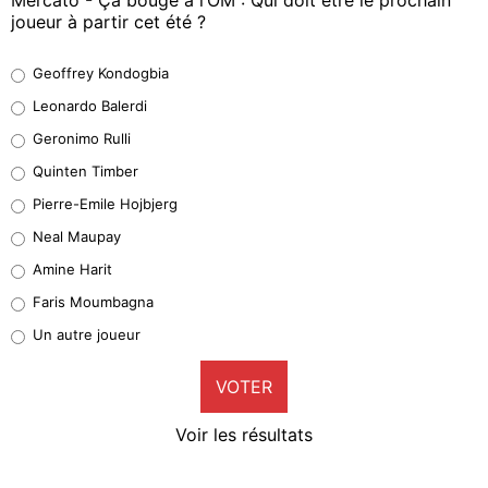
joueur à partir cet été ?
Geoffrey Kondogbia
Geoffrey Kondogbia
38%
Leonardo Balerdi
Leonardo Balerdi
Geronimo Rulli
32%
Quinten Timber
Geronimo Rulli
Pierre-Emile Hojbjerg
5%
Neal Maupay
Quinten Timber
Amine Harit
1%
Faris Moumbagna
Pierre-Emile Hojbjerg
Un autre joueur
9%
VOTER
Neal Maupay
4%
Voir les résultats
Amine Harit
3%