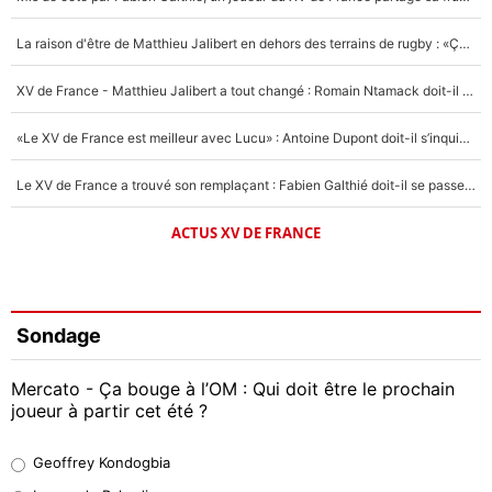
La raison d'être de Matthieu Jalibert en dehors des terrains de rugby : «Ça m'atteint autant que si tu touches à un membre de ma famille»
XV de France - Matthieu Jalibert a tout changé : Romain Ntamack doit-il s’inquiéter pour sa place à un an de la Coupe du monde ?
«Le XV de France est meilleur avec Lucu» : Antoine Dupont doit-il s’inquiéter pour sa place ?
Le XV de France a trouvé son remplaçant : Fabien Galthié doit-il se passer d'Antoine Dupont ?
ACTUS XV DE FRANCE
Sondage
Mercato - Ça bouge à l’OM : Qui doit être le prochain
joueur à partir cet été ?
Geoffrey Kondogbia
Geoffrey Kondogbia
38%