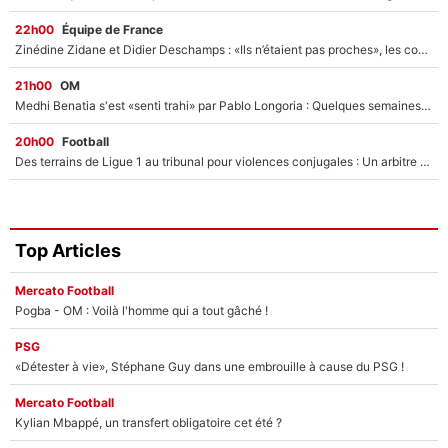
22h00
Équipe de France
Zinédine Zidane et Didier Deschamps : «Ils n’étaient pas proches», les confidences d’un membre de l’équipe de France 1998 sur leur relation spéciale
21h00
OM
Medhi Benatia s'est «senti trahi» par Pablo Longoria : Quelques semaines après son départ, l'ancien directeur de football de l'OM règle ses comptes
20h00
Football
Des terrains de Ligue 1 au tribunal pour violences conjugales : Un arbitre français encourt une peine de 18 mois de prison !
Top Articles
Mercato Football
Pogba - OM : Voilà l'homme qui a tout gâché !
PSG
«Détester à vie», Stéphane Guy dans une embrouille à cause du PSG !
Mercato Football
Kylian Mbappé, un transfert obligatoire cet été ?