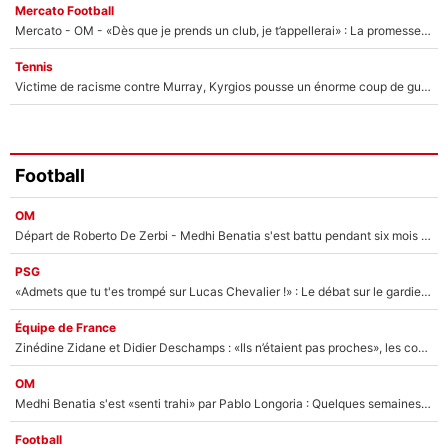
Mercato Football
Mercato - OM - «Dès que je prends un club, je t’appellerai» : La promesse de Marcelino au moment de claquer la porte
Tennis
Victime de racisme contre Murray, Kyrgios pousse un énorme coup de gueule !
Football
OM
Départ de Roberto De Zerbi - Medhi Benatia s'est battu pendant six mois pour le retenir à l'OM, le PSG a été le naufrage de trop : «Je pars avec toi»
PSG
«Admets que tu t'es trompé sur Lucas Chevalier !» : Le débat sur le gardien du PSG vire au clash à l'After Foot
Équipe de France
Zinédine Zidane et Didier Deschamps : «Ils n’étaient pas proches», les confidences d’un membre de l’équipe de France 1998 sur leur relation spéciale
OM
Medhi Benatia s'est «senti trahi» par Pablo Longoria : Quelques semaines après son départ, l'ancien directeur de football de l'OM règle ses comptes
Football