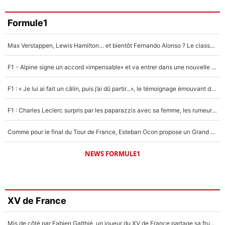
Formule1
Max Verstappen, Lewis Hamilton… et bientôt Fernando Alonso ? Le classement des pilotes les mieux payés en Formule 1 risque de changer !
F1 - Alpine signe un accord «impensable» et va entrer dans une nouvelle dimension : Grande nouvelle pour Pierre Gasly !
F1 : « Je lui ai fait un câlin, puis j’ai dû partir...», le témoignage émouvant de Max Verstappen sur sa fille
F1 : Charles Leclerc surpris par les paparazzis avec sa femme, les rumeurs étaient vraies !
Comme pour le final du Tour de France, Esteban Ocon propose un Grand Prix de Formule 1 à Paris : «Autour de l’Arc de Triomphe, ce serait génial» !
NEWS FORMULE1
XV de France
Mis de côté par Fabien Galthié, un joueur du XV de France partage sa frustration : «ils ne me l’ont pas dit tout de suite»