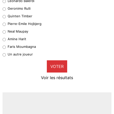
Leonardo Balerdi
Leonardo Balerdi
Geronimo Rulli
32%
Quinten Timber
Geronimo Rulli
Pierre-Emile Hojbjerg
5%
Neal Maupay
Quinten Timber
Amine Harit
1%
Faris Moumbagna
Pierre-Emile Hojbjerg
Un autre joueur
9%
VOTER
Neal Maupay
4%
Voir les résultats
Amine Harit
3%
Faris Moumbagna
4%
Un autre joueur