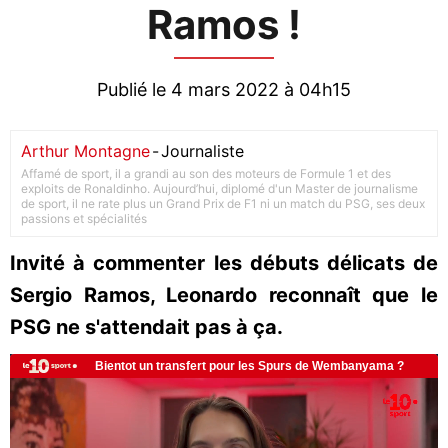
Ramos !
Publié le 4 mars 2022 à 04h15
Arthur Montagne
-
Journaliste
Affamé de sport, il a grandi au son des moteurs de Formule 1 et des
exploits de Ronaldinho. Aujourd’hui, diplomé d'un Master de journalisme
de sport, il ne rate plus un Grand Prix de F1 ni un match du PSG, ses deux
passions et spécialités
Invité à commenter les débuts délicats de
Sergio Ramos, Leonardo reconnaît que le
PSG ne s'attendait pas à ça.