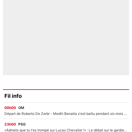
Fil info
00h00
OM
Départ de Roberto De Zerbi - Medhi Benatia s'est battu pendant six mois pour le retenir à l'OM, le PSG a été le naufrage de trop : «Je pars avec toi»
23h00
PSG
«Admets que tu t'es trompé sur Lucas Chevalier !» : Le débat sur le gardien du PSG vire au clash à l'After Foot