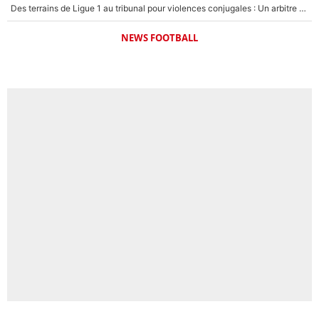
Des terrains de Ligue 1 au tribunal pour violences conjugales : Un arbitre français encourt une peine de 18 mois de prison !
NEWS FOOTBALL