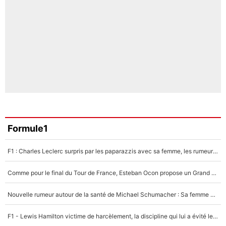
Formule1
F1 : Charles Leclerc surpris par les paparazzis avec sa femme, les rumeurs étaient vraies !
Comme pour le final du Tour de France, Esteban Ocon propose un Grand Prix de Formule 1 à Paris : «Autour de l’Arc de Triomphe, ce serait génial» !
Nouvelle rumeur autour de la santé de Michael Schumacher : Sa femme Corinna sort du silence
F1 - Lewis Hamilton victime de harcèlement, la discipline qui lui a évité le pire : «J'aurais probablement mal tourné»