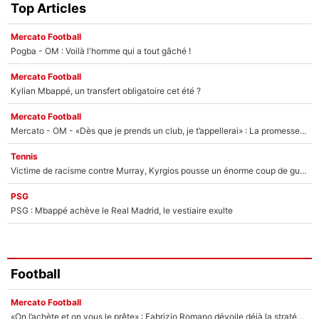
Top Articles
Mercato Football
Pogba - OM : Voilà l'homme qui a tout gâché !
Mercato Football
Kylian Mbappé, un transfert obligatoire cet été ?
Mercato Football
Mercato - OM - «Dès que je prends un club, je t’appellerai» : La promesse de Marcelino au moment de claquer la porte
Tennis
Victime de racisme contre Murray, Kyrgios pousse un énorme coup de gueule !
PSG
PSG : Mbappé achève le Real Madrid, le vestiaire exulte
Football
Mercato Football
«On l’achète et on vous le prête» : Fabrizio Romano dévoile déjà la stratégie du PSG avec le transfert de Zion Suzuki !