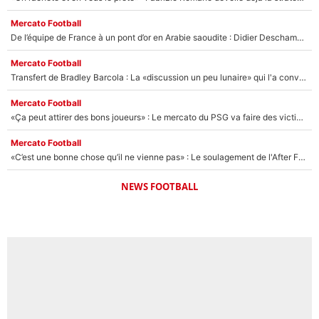
Mercato Football
De l’équipe de France à un pont d’or en Arabie saoudite : Didier Deschamps a donné sa réponse !
Mercato Football
Transfert de Bradley Barcola : La «discussion un peu lunaire» qui l'a convaincu de quitter le PSG, son entourage est pointé du doigt
Mercato Football
«Ça peut attirer des bons joueurs» : Le mercato du PSG va faire des victimes dans l'effectif de Luis Enrique ?
Mercato Football
«C’est une bonne chose qu’il ne vienne pas» : Le soulagement de l'After Foot après le transfert avorté de Yan Diomandé au PSG
NEWS FOOTBALL