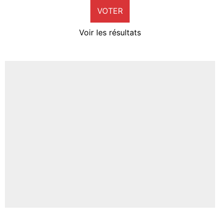
VOTER
Neal Maupay
4%
Voir les résultats
Amine Harit
3%
Faris Moumbagna
4%
Un autre joueur
5%
1473 personnes ont participé aux votes.