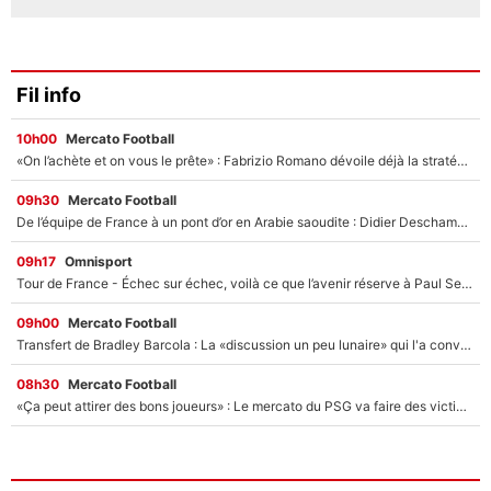
Fil info
10h00
Mercato Football
«On l’achète et on vous le prête» : Fabrizio Romano dévoile déjà la stratégie du PSG avec le transfert de Zion Suzuki !
09h30
Mercato Football
De l’équipe de France à un pont d’or en Arabie saoudite : Didier Deschamps a donné sa réponse !
09h17
Omnisport
Tour de France - Échec sur échec, voilà ce que l’avenir réserve à Paul Seixas : «Tant qu’il y aura un Pogacar comme celui-là...»
09h00
Mercato Football
Transfert de Bradley Barcola : La «discussion un peu lunaire» qui l'a convaincu de quitter le PSG, son entourage est pointé du doigt
08h30
Mercato Football
«Ça peut attirer des bons joueurs» : Le mercato du PSG va faire des victimes dans l'effectif de Luis Enrique ?