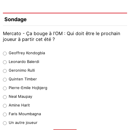
Sondage
Mercato - Ça bouge à l’OM : Qui doit être le prochain
joueur à partir cet été ?
Geoffrey Kondogbia
Geoffrey Kondogbia
38%
Leonardo Balerdi
Leonardo Balerdi
Geronimo Rulli
32%
Quinten Timber
Geronimo Rulli
Pierre-Emile Hojbjerg
4%
Neal Maupay
Quinten Timber
Amine Harit
1%
Faris Moumbagna
Pierre-Emile Hojbjerg
Un autre joueur
9%