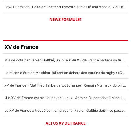
Lewis Hamilton : Le talent inattendu dévoilé sur les réseaux sociaux qui a impressionné Kim Kardashian pendant leurs vacances en amoureux !
NEWS FORMULE1
XV de France
Mis de côté par Fabien Galthié, un joueur du XV de France partage sa frustration : «ils ne me l’ont pas dit tout de suite»
La raison d'être de Matthieu Jalibert en dehors des terrains de rugby : «Ça m'atteint autant que si tu touches à un membre de ma famille»
XV de France - Matthieu Jalibert a tout changé : Romain Ntamack doit-il s’inquiéter pour sa place à un an de la Coupe du monde ?
«Le XV de France est meilleur avec Lucu» : Antoine Dupont doit-il s’inquiéter pour sa place ?
Le XV de France a trouvé son remplaçant : Fabien Galthié doit-il se passer d'Antoine Dupont ?
ACTUS XV DE FRANCE