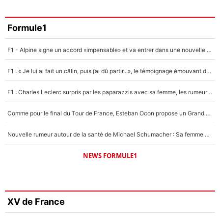
Formule1
F1 - Alpine signe un accord «impensable» et va entrer dans une nouvelle dimension : Grande nouvelle pour Pierre Gasly !
F1 : « Je lui ai fait un câlin, puis j’ai dû partir...», le témoignage émouvant de Max Verstappen sur sa fille
F1 : Charles Leclerc surpris par les paparazzis avec sa femme, les rumeurs étaient vraies !
Comme pour le final du Tour de France, Esteban Ocon propose un Grand Prix de Formule 1 à Paris : «Autour de l’Arc de Triomphe, ce serait génial» !
Nouvelle rumeur autour de la santé de Michael Schumacher : Sa femme Corinna sort du silence
NEWS FORMULE1
XV de France