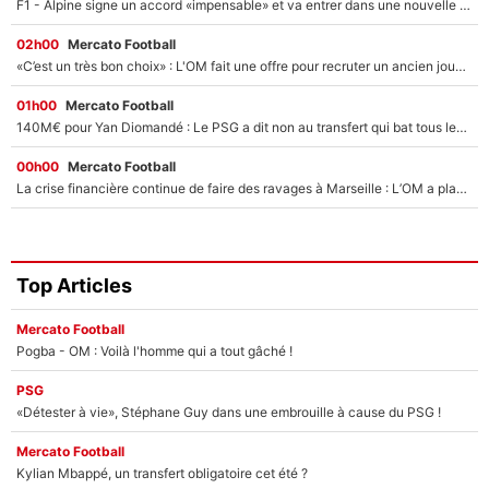
F1 - Alpine signe un accord «impensable» et va entrer dans une nouvelle dimension : Grande nouvelle pour Pierre Gasly !
02h00
Mercato Football
«C’est un très bon choix» : L'OM fait une offre pour recruter un ancien joueur du PSG... et c'est validé dans l'After Foot !
01h00
Mercato Football
140M€ pour Yan Diomandé : Le PSG a dit non au transfert qui bat tous les records sur le mercato
00h00
Mercato Football
La crise financière continue de faire des ravages à Marseille : L’OM a placé 12 joueurs sur le marché des transferts… et ça pourrait lui rapporter près de 100M€ !
Top Articles
Mercato Football
Pogba - OM : Voilà l'homme qui a tout gâché !
PSG
«Détester à vie», Stéphane Guy dans une embrouille à cause du PSG !
Mercato Football
Kylian Mbappé, un transfert obligatoire cet été ?