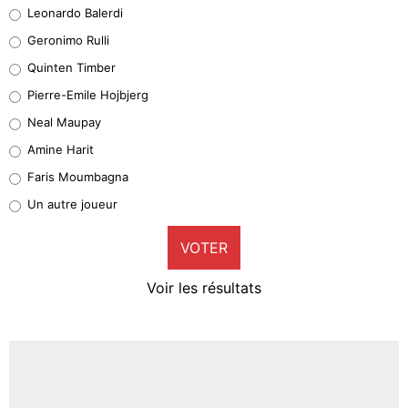
Leonardo Balerdi
Leonardo Balerdi
Geronimo Rulli
32%
Quinten Timber
Geronimo Rulli
Pierre-Emile Hojbjerg
5%
Neal Maupay
Quinten Timber
Amine Harit
1%
Faris Moumbagna
Pierre-Emile Hojbjerg
Un autre joueur
9%
VOTER
Neal Maupay
4%
Voir les résultats
Amine Harit
3%
Faris Moumbagna
5%