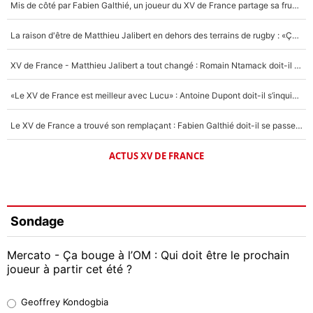
Mis de côté par Fabien Galthié, un joueur du XV de France partage sa frustration : «ils ne me l’ont pas dit tout de suite»
La raison d'être de Matthieu Jalibert en dehors des terrains de rugby : «Ça m'atteint autant que si tu touches à un membre de ma famille»
XV de France - Matthieu Jalibert a tout changé : Romain Ntamack doit-il s’inquiéter pour sa place à un an de la Coupe du monde ?
«Le XV de France est meilleur avec Lucu» : Antoine Dupont doit-il s’inquiéter pour sa place ?
Le XV de France a trouvé son remplaçant : Fabien Galthié doit-il se passer d'Antoine Dupont ?
ACTUS XV DE FRANCE
Sondage
Mercato - Ça bouge à l’OM : Qui doit être le prochain
joueur à partir cet été ?
Geoffrey Kondogbia
Geoffrey Kondogbia
38%