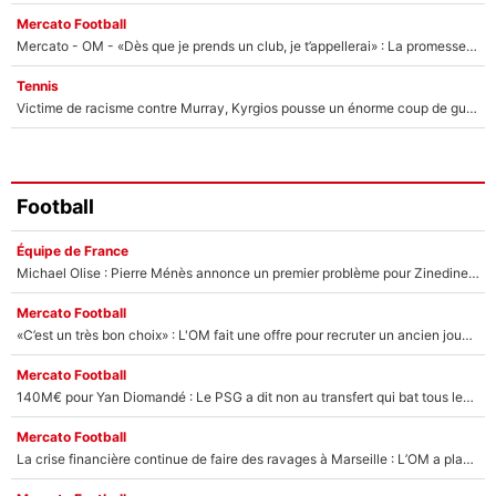
Mercato Football
Mercato - OM - «Dès que je prends un club, je t’appellerai» : La promesse de Marcelino au moment de claquer la porte
Tennis
Victime de racisme contre Murray, Kyrgios pousse un énorme coup de gueule !
Football
Équipe de France
Michael Olise : Pierre Ménès annonce un premier problème pour Zinedine Zidane en équipe de France
Mercato Football
«C’est un très bon choix» : L'OM fait une offre pour recruter un ancien joueur du PSG... et c'est validé dans l'After Foot !
Mercato Football
140M€ pour Yan Diomandé : Le PSG a dit non au transfert qui bat tous les records sur le mercato
Mercato Football
La crise financière continue de faire des ravages à Marseille : L’OM a placé 12 joueurs sur le marché des transferts… et ça pourrait lui rapporter près de 100M€ !