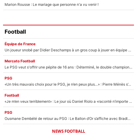
Marion Rousse : Le mariage que personne n'a vu venir !
Football
Équipe de France
Un joueur snobé par Didier Deschamps à un gros coup à jouer en équipe de France : Zinedine Zidane a trouvé son numéro 9 ?
Mercato Football
Le PSG veut s'offrir une pépite de 16 ans : Déterminé, le double champion d'Europe en titre est prêt à lâcher 40M€ pour celui que l'on compare déjà à Vinicius Jr !
PSG
«Un très mauvais choix pour le PSG, je n’en peux plus…» : Pierre Ménès s’est complètement trompé avec Luis Enrique et ces déclarations le prouvent !
Football
«Je m’en veux terriblement» : Le jour où Daniel Riolo a «raconté n’importe quoi» dans l'After Foot !
PSG
Ousmane Dembélé de retour au PSG : Le Ballon d’Or s’affiche avec Bradley Barcola en plein cœur du feuilleton sur son départ !
NEWS FOOTBALL