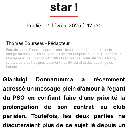
star !
Publié le 1 février 2025 à 12h30
Thomas Bourseau
-
Rédacteur
Féru de sport, Thomas a grandi entre le ballon rond du football et le
orange du basket, ses deux coups de cœur depuis toujours. Diplômé d’un
Master et d’une Licence à l’Institut Européen du Journalisme de Paris, il
suit toujours de très près les aventures d’Arsenal et des Los Angeles
Lakers.
Gianluigi Donnarumma a récemment
adressé un message plein d'amour à l'égard
du PSG en confiant faire d'une priorité la
prolongation de son contrat au club
parisien. Toutefois, les deux parties ne
discuteraient plus de ce sujet là depuis un