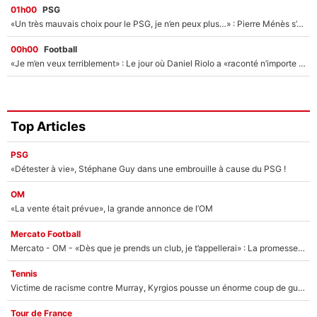
01h00
PSG
«Un très mauvais choix pour le PSG, je n’en peux plus…» : Pierre Ménès s’est complètement trompé avec Luis Enrique et ces déclarations le prouvent !
00h00
Football
«Je m’en veux terriblement» : Le jour où Daniel Riolo a «raconté n’importe quoi» dans l'After Foot !
Top Articles
PSG
«Détester à vie», Stéphane Guy dans une embrouille à cause du PSG !
OM
«La vente était prévue», la grande annonce de l’OM
Mercato Football
Mercato - OM - «Dès que je prends un club, je t’appellerai» : La promesse de Marcelino au moment de claquer la porte
Tennis
Victime de racisme contre Murray, Kyrgios pousse un énorme coup de gueule !
Tour de France