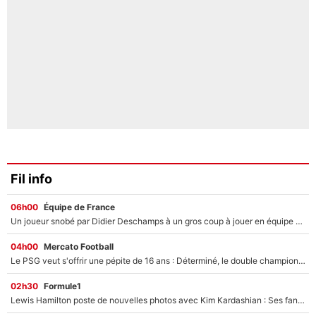
Fil info
06h00
Équipe de France
Un joueur snobé par Didier Deschamps à un gros coup à jouer en équipe de France : Zinedine Zidane a trouvé son numéro 9 ?
04h00
Mercato Football
Le PSG veut s'offrir une pépite de 16 ans : Déterminé, le double champion d'Europe en titre est prêt à lâcher 40M€ pour celui que l'on compare déjà à Vinicius Jr !
02h30
Formule1
Lewis Hamilton poste de nouvelles photos avec Kim Kardashian : Ses fans le voient déjà redevenir champion du monde de F1 grâce à elle !