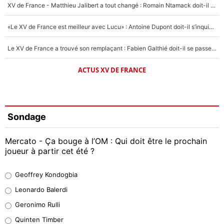
XV de France - Matthieu Jalibert a tout changé : Romain Ntamack doit-il s’inquiéter pour sa place à un an de la Coupe du monde ?
«Le XV de France est meilleur avec Lucu» : Antoine Dupont doit-il s’inquiéter pour sa place ?
Le XV de France a trouvé son remplaçant : Fabien Galthié doit-il se passer d'Antoine Dupont ?
ACTUS XV DE FRANCE
Sondage
Mercato - Ça bouge à l’OM : Qui doit être le prochain
joueur à partir cet été ?
Geoffrey Kondogbia
Geoffrey Kondogbia
38%
Leonardo Balerdi
Leonardo Balerdi
Geronimo Rulli
32%
Quinten Timber