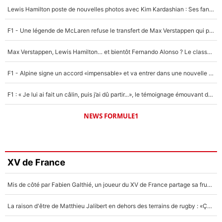
Lewis Hamilton poste de nouvelles photos avec Kim Kardashian : Ses fans le voient déjà redevenir champion du monde de F1 grâce à elle !
F1 - Une légende de McLaren refuse le transfert de Max Verstappen qui pourrait «faire des vagues» et plomber l'ambiance dans l'équipe
Max Verstappen, Lewis Hamilton… et bientôt Fernando Alonso ? Le classement des pilotes les mieux payés en Formule 1 risque de changer !
F1 - Alpine signe un accord «impensable» et va entrer dans une nouvelle dimension : Grande nouvelle pour Pierre Gasly !
F1 : « Je lui ai fait un câlin, puis j’ai dû partir...», le témoignage émouvant de Max Verstappen sur sa fille
NEWS FORMULE1
XV de France
Mis de côté par Fabien Galthié, un joueur du XV de France partage sa frustration : «ils ne me l’ont pas dit tout de suite»
La raison d'être de Matthieu Jalibert en dehors des terrains de rugby : «Ça m'atteint autant que si tu touches à un membre de ma famille»