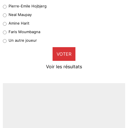
Geronimo Rulli
Pierre-Emile Hojbjerg
5%
Neal Maupay
Quinten Timber
Amine Harit
1%
Faris Moumbagna
Pierre-Emile Hojbjerg
Un autre joueur
9%
VOTER
Neal Maupay
4%
Voir les résultats
Amine Harit
3%
Faris Moumbagna
4%
Un autre joueur
5%
1712 personnes ont participé aux votes.