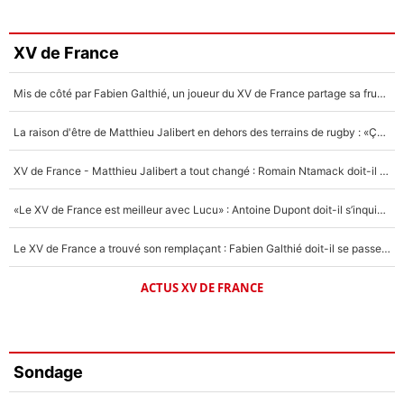
XV de France
Mis de côté par Fabien Galthié, un joueur du XV de France partage sa frustration : «ils ne me l’ont pas dit tout de suite»
La raison d'être de Matthieu Jalibert en dehors des terrains de rugby : «Ça m'atteint autant que si tu touches à un membre de ma famille»
XV de France - Matthieu Jalibert a tout changé : Romain Ntamack doit-il s’inquiéter pour sa place à un an de la Coupe du monde ?
«Le XV de France est meilleur avec Lucu» : Antoine Dupont doit-il s’inquiéter pour sa place ?
Le XV de France a trouvé son remplaçant : Fabien Galthié doit-il se passer d'Antoine Dupont ?
ACTUS XV DE FRANCE
Sondage