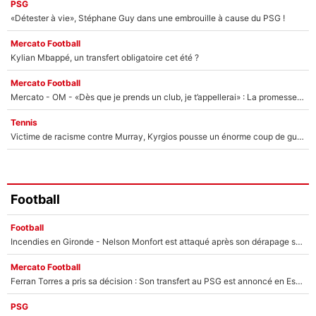
PSG
«Détester à vie», Stéphane Guy dans une embrouille à cause du PSG !
Mercato Football
Kylian Mbappé, un transfert obligatoire cet été ?
Mercato Football
Mercato - OM - «Dès que je prends un club, je t’appellerai» : La promesse de Marcelino au moment de claquer la porte
Tennis
Victime de racisme contre Murray, Kyrgios pousse un énorme coup de gueule !
Football
Football
Incendies en Gironde - Nelson Monfort est attaqué après son dérapage sur CNews : «Et lui, il prend combien pour parler dans un studio climatisé?»
Mercato Football
Ferran Torres a pris sa décision : Son transfert au PSG est annoncé en Espagne !
PSG