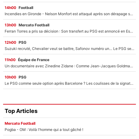
14h00
Football
Incendies en Gironde - Nelson Monfort est attaqué après son dérapage sur CNews : «Et lui, il prend combien pour parler dans un studio climatisé?»
13h00
Mercato Football
Ferran Torres a pris sa décision : Son transfert au PSG est annoncé en Espagne !
12h00
PSG
Suzuki recruté, Chevalier veut se battre, Safonov numéro un… Le PSG se lance encore dans un gros chantier pour le poste de gardien de but
11h00
Équipe de France
Un documentaire avec Zinedine Zidane : Comme Jean-Jacques Goldman et Mylène Farmer, le nouveau sélectionneur de l'équipe de France a recalé une journaliste très connue
10h00
PSG
Le PSG comme seule option après Barcelone ? Les coulisses de la signature historique de Lionel Messi sont révélées au grand jour !
Top Articles
Mercato Football
Pogba - OM : Voilà l'homme qui a tout gâché !