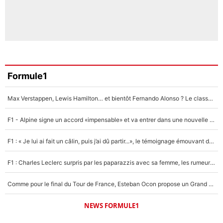
Formule1
Max Verstappen, Lewis Hamilton… et bientôt Fernando Alonso ? Le classement des pilotes les mieux payés en Formule 1 risque de changer !
F1 - Alpine signe un accord «impensable» et va entrer dans une nouvelle dimension : Grande nouvelle pour Pierre Gasly !
F1 : « Je lui ai fait un câlin, puis j’ai dû partir...», le témoignage émouvant de Max Verstappen sur sa fille
F1 : Charles Leclerc surpris par les paparazzis avec sa femme, les rumeurs étaient vraies !
Comme pour le final du Tour de France, Esteban Ocon propose un Grand Prix de Formule 1 à Paris : «Autour de l’Arc de Triomphe, ce serait génial» !
NEWS FORMULE1