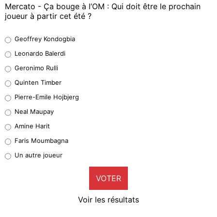
Mercato - Ça bouge à l’OM : Qui doit être le prochain
joueur à partir cet été ?
Geoffrey Kondogbia
Geoffrey Kondogbia
38%
Leonardo Balerdi
Leonardo Balerdi
Geronimo Rulli
32%
Quinten Timber
Geronimo Rulli
Pierre-Emile Hojbjerg
5%
Neal Maupay
Quinten Timber
Amine Harit
1%
Faris Moumbagna
Pierre-Emile Hojbjerg
Un autre joueur
9%
VOTER
Neal Maupay
4%
Voir les résultats
Amine Harit