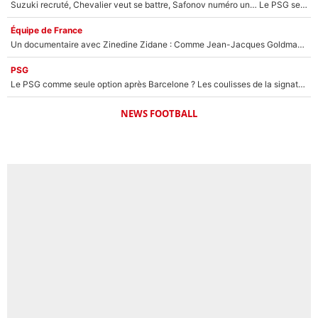
Suzuki recruté, Chevalier veut se battre, Safonov numéro un… Le PSG se lance encore dans un gros chantier pour le poste de gardien de but
Équipe de France
Un documentaire avec Zinedine Zidane : Comme Jean-Jacques Goldman et Mylène Farmer, le nouveau sélectionneur de l'équipe de France a recalé une journaliste très connue
PSG
Le PSG comme seule option après Barcelone ? Les coulisses de la signature historique de Lionel Messi sont révélées au grand jour !
NEWS FOOTBALL