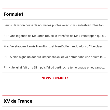
Formule1
Lewis Hamilton poste de nouvelles photos avec Kim Kardashian : Ses fans le voient déjà redevenir champion du monde de F1 grâce à elle !
F1 - Une légende de McLaren refuse le transfert de Max Verstappen qui pourrait «faire des vagues» et plomber l'ambiance dans l'équipe
Max Verstappen, Lewis Hamilton… et bientôt Fernando Alonso ? Le classement des pilotes les mieux payés en Formule 1 risque de changer !
F1 - Alpine signe un accord «impensable» et va entrer dans une nouvelle dimension : Grande nouvelle pour Pierre Gasly !
F1 : « Je lui ai fait un câlin, puis j’ai dû partir...», le témoignage émouvant de Max Verstappen sur sa fille
NEWS FORMULE1
XV de France