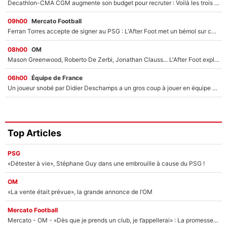
Decathlon-CMA CGM augmente son budget pour recruter : Voilà les trois premiers coureurs qui font rejoindre Paul Seixas en 2027 !
09h00
Mercato Football
Ferran Torres accepte de signer au PSG : L'After Foot met un bémol sur ce transfert, le champion du monde va couter trop cher ?
08h00
OM
Mason Greenwood, Roberto De Zerbi, Jonathan Clauss... L'After Foot explique pourquoi Medhi Benatia a craqué à l'OM !
06h00
Équipe de France
Un joueur snobé par Didier Deschamps a un gros coup à jouer en équipe de France : Zinedine Zidane a trouvé son numéro 9 ?
Top Articles
PSG
«Détester à vie», Stéphane Guy dans une embrouille à cause du PSG !
OM
«La vente était prévue», la grande annonce de l’OM
Mercato Football
Mercato - OM - «Dès que je prends un club, je t’appellerai» : La promesse de Marcelino au moment de claquer la porte