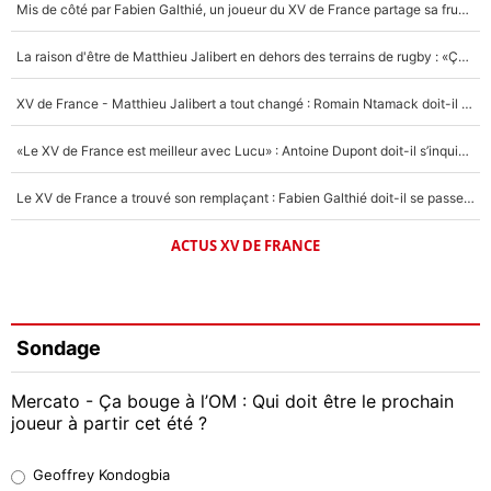
Mis de côté par Fabien Galthié, un joueur du XV de France partage sa frustration : «ils ne me l’ont pas dit tout de suite»
La raison d'être de Matthieu Jalibert en dehors des terrains de rugby : «Ça m'atteint autant que si tu touches à un membre de ma famille»
XV de France - Matthieu Jalibert a tout changé : Romain Ntamack doit-il s’inquiéter pour sa place à un an de la Coupe du monde ?
«Le XV de France est meilleur avec Lucu» : Antoine Dupont doit-il s’inquiéter pour sa place ?
Le XV de France a trouvé son remplaçant : Fabien Galthié doit-il se passer d'Antoine Dupont ?
ACTUS XV DE FRANCE
Sondage
Mercato - Ça bouge à l’OM : Qui doit être le prochain
joueur à partir cet été ?
Geoffrey Kondogbia
Geoffrey Kondogbia
38%