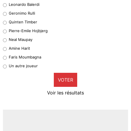
Leonardo Balerdi
Leonardo Balerdi
Geronimo Rulli
32%
Quinten Timber
Geronimo Rulli
Pierre-Emile Hojbjerg
5%
Neal Maupay
Quinten Timber
Amine Harit
1%
Faris Moumbagna
Pierre-Emile Hojbjerg
Un autre joueur
9%
VOTER
Neal Maupay
4%
Voir les résultats
Amine Harit
3%
Faris Moumbagna
4%