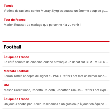
Tennis
Victime de racisme contre Murray, Kyrgios pousse un énorme coup de gueule !
Tour de France
Marion Rousse : Le mariage que personne n'a vu venir !
Football
Équipe de France
Le côté sombre de Zinedine Zidane provoque un débat sur BFM TV : «Il a pris 14 cartons rouges»
Mercato Football
Ferran Torres accepte de signer au PSG : L'After Foot met un bémol sur ce transfert, le champion du monde va couter trop cher ?
OM
Mason Greenwood, Roberto De Zerbi, Jonathan Clauss... L'After Foot explique pourquoi Medhi Benatia a craqué à l'OM !
Équipe de France
Un joueur snobé par Didier Deschamps a un gros coup à jouer en équipe de France : Zinedine Zidane a trouvé son numéro 9 ?