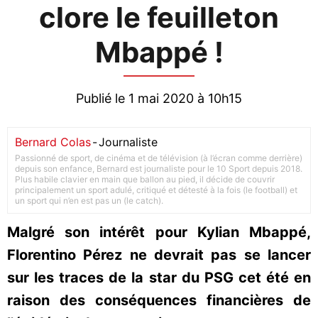
clore le feuilleton
Mbappé !
Publié le 1 mai 2020 à 10h15
Bernard Colas
-
Journaliste
Passionné de sport, de cinéma et de télévision (à l’écran comme derrière)
depuis son enfance, Bernard est journaliste pour le 10 Sport depuis 2018.
Plus habile clavier en main que ballon au pied, il décide de couvrir
principalement un sport adulé, critiqué et détesté à la fois (le football) et
un sport qui n’en est pas un (le catch).
Malgré son intérêt pour Kylian Mbappé,
Florentino Pérez ne devrait pas se lancer
sur les traces de la star du PSG cet été en
raison des conséquences financières de