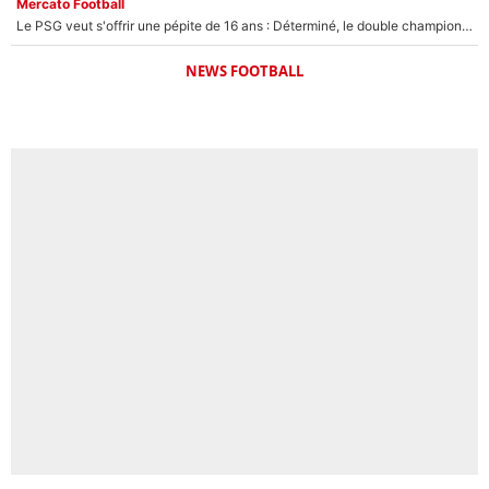
Mercato Football
Le PSG veut s'offrir une pépite de 16 ans : Déterminé, le double champion d'Europe en titre est prêt à lâcher 40M€ pour celui que l'on compare déjà à Vinicius Jr !
NEWS FOOTBALL