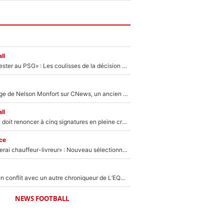
ll
«Il a décidé de rester au PSG» : Les coulisses de la décision de Lucas Chevalier pour son transfert
Après le dérapage de Nelson Monfort sur CNews, un ancien journaliste de France Télévisions relance la polémique sur les incendies en Gironde
ll
Grégory Lorenzi doit renoncer à cinq signatures en pleine crise financière : L’IA propose sept noms à l’OM pour un mercato réussi... à seulement 5M€ !
ce
«Plus grand, je ferai chauffeur-livreur» : Nouveau sélectionneur des Bleus, Zinédine Zidane s’était imaginé un avenir très différent lorsqu'il était enfant
Johan Micoud en conflit avec un autre chroniqueur de L’EQUIPE du Soir : «Pendant un moment, je ne les ai pas remis ensemble dans l'émission»
NEWS FOOTBALL