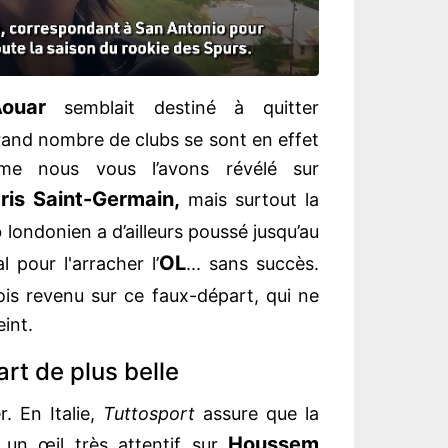
ouar
semblait destiné à quitter
rand nombre de clubs se sont en effet
e nous vous l’avons révélé sur
ris Saint-Germain,
mais surtout la
 londonien a d’ailleurs poussé jusqu’au
OL
 pour l'arracher l’
... sans succès.
ois revenu sur ce faux-départ, qui ne
teint.
art de plus belle
r. En Italie,
Tuttosport
assure que la
Houssem
 un œil très attentif sur