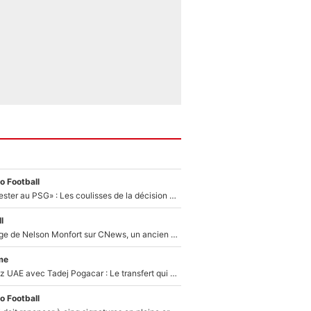
o Football
«Il a décidé de rester au PSG» : Les coulisses de la décision de Lucas Chevalier pour son transfert
l
Après le dérapage de Nelson Monfort sur CNews, un ancien journaliste de France Télévisions relance la polémique sur les incendies en Gironde
me
Paul Seixas chez UAE avec Tadej Pogacar : Le transfert qui effraie le peloton, «c’est la pire des choses qui puisse arriver»
o Football