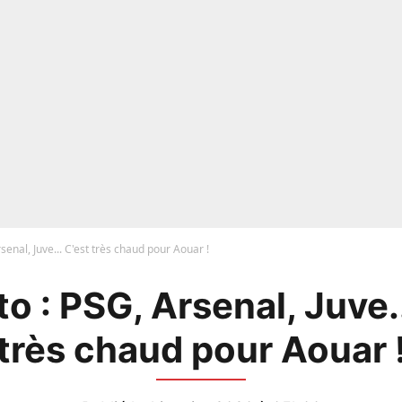
senal, Juve... C'est très chaud pour Aouar !
o : PSG, Arsenal, Juve..
très chaud pour Aouar 