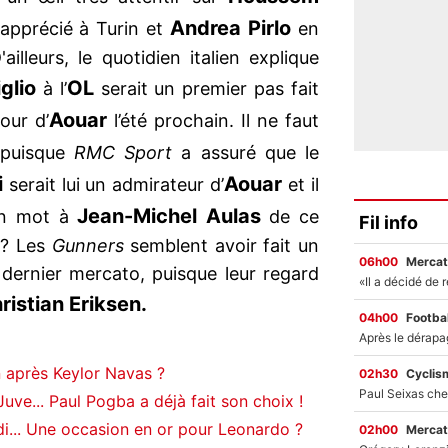
Andrea Pirlo
s apprécié à Turin et
en
illeurs, le quotidien italien explique
glio
OL
à l’
serait un premier pas fait
Aouar
our d’
l’été prochain. Il ne faut
 puisque
RMC Sport
a assuré que le
i
Aouar
serait lui un admirateur d’
et il
Jean-Michel Aulas
 un mot à
de ce
Fil info
 ? Les
Gunners
semblent avoir fait un
06h00
Mercat
 dernier mercato, puisque leur regard
ristian Eriksen.
04h00
Footbal
 après Keylor Navas ?
02h30
Cyclis
uve... Paul Pogba a déjà fait son choix !
di... Une occasion en or pour Leonardo ?
02h00
Mercat