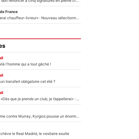
Grégory Lorenzi doit renoncer à cinq signatures en pleine crise financière : L’IA propose sept noms à l’OM pour un mercato réussi... à seulement 5M€ !
 de France
«Plus grand, je ferai chauffeur-livreur» : Nouveau sélectionneur des Bleus, Zinédine Zidane s’était imaginé un avenir très différent lorsqu'il était enfant
es
ll
ilà l'homme qui a tout gâché !
ll
n transfert obligatoire cet été ?
ll
Mercato - OM - «Dès que je prends un club, je t’appellerai» : La promesse de Marcelino au moment de claquer la porte
Victime de racisme contre Murray, Kyrgios pousse un énorme coup de gueule !
hève le Real Madrid, le vestiaire exulte