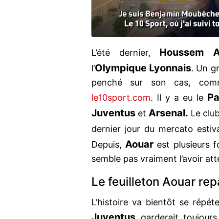
Houssem A
L’été dernier,
Olympique Lyonnais
l’
. Un g
penché sur son cas, comm
Pa
le10sport.com
. Il y a eu le
Juventus
Arsenal.
et
Le club
dernier jour du mercato estival
Aouar
Depuis,
est plusieurs f
semble pas vraiment l’avoir at
Le feuilleton Aouar rep
L’histoire va bientôt se répéte
Juventus
garderait toujours