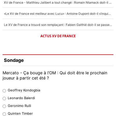
XV de France - Matthieu Jalibert a tout changé : Romain Ntamack doit-il s’inquiéter pour sa place à un an de la Coupe du monde ?
«Le XV de France est meilleur avec Lucu» : Antoine Dupont doit-il s’inquiéter pour sa place ?
Le XV de France a trouvé son remplaçant : Fabien Galthié doit-il se passer d'Antoine Dupont ?
ACTUS XV DE FRANCE
Sondage
Mercato - Ça bouge à l’OM : Qui doit être le prochain
joueur à partir cet été ?
Geoffrey Kondogbia
Geoffrey Kondogbia
38%
Leonardo Balerdi
Leonardo Balerdi
Geronimo Rulli
32%
Quinten Timber