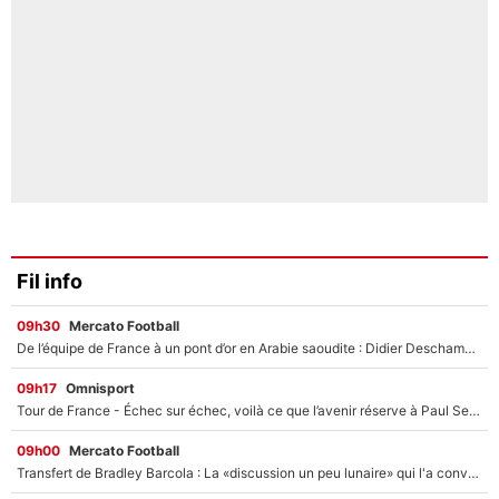
Fil info
09h30
Mercato Football
De l’équipe de France à un pont d’or en Arabie saoudite : Didier Deschamps a donné sa réponse !
09h17
Omnisport
Tour de France - Échec sur échec, voilà ce que l’avenir réserve à Paul Seixas : «Tant qu’il y aura un Pogacar comme celui-là...»
09h00
Mercato Football
Transfert de Bradley Barcola : La «discussion un peu lunaire» qui l'a convaincu de quitter le PSG, son entourage est pointé du doigt