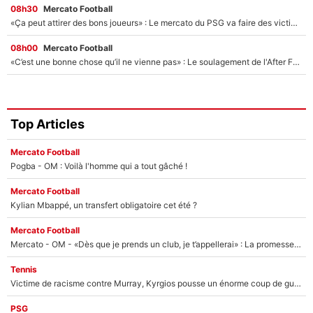
08h30
Mercato Football
«Ça peut attirer des bons joueurs» : Le mercato du PSG va faire des victimes dans l'effectif de Luis Enrique ?
08h00
Mercato Football
«C’est une bonne chose qu’il ne vienne pas» : Le soulagement de l'After Foot après le transfert avorté de Yan Diomandé au PSG
Top Articles
Mercato Football
Pogba - OM : Voilà l'homme qui a tout gâché !
Mercato Football
Kylian Mbappé, un transfert obligatoire cet été ?
Mercato Football
Mercato - OM - «Dès que je prends un club, je t’appellerai» : La promesse de Marcelino au moment de claquer la porte
Tennis
Victime de racisme contre Murray, Kyrgios pousse un énorme coup de gueule !
PSG