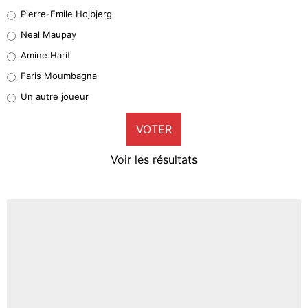
Geronimo Rulli
Pierre-Emile Hojbjerg
4%
Neal Maupay
Quinten Timber
Amine Harit
1%
Faris Moumbagna
Pierre-Emile Hojbjerg
Un autre joueur
9%
VOTER
Neal Maupay
4%
Voir les résultats
Amine Harit
3%
Faris Moumbagna
4%
Un autre joueur
5%
1471 personnes ont participé aux votes.