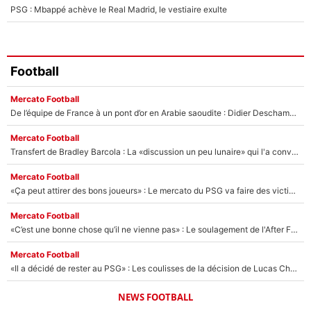
PSG : Mbappé achève le Real Madrid, le vestiaire exulte
Football
Mercato Football
De l’équipe de France à un pont d’or en Arabie saoudite : Didier Deschamps a donné sa réponse !
Mercato Football
Transfert de Bradley Barcola : La «discussion un peu lunaire» qui l'a convaincu de quitter le PSG, son entourage est pointé du doigt
Mercato Football
«Ça peut attirer des bons joueurs» : Le mercato du PSG va faire des victimes dans l'effectif de Luis Enrique ?
Mercato Football
«C’est une bonne chose qu’il ne vienne pas» : Le soulagement de l'After Foot après le transfert avorté de Yan Diomandé au PSG
Mercato Football
«Il a décidé de rester au PSG» : Les coulisses de la décision de Lucas Chevalier pour son transfert
NEWS FOOTBALL