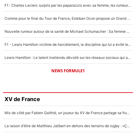
F1 : Charles Leclerc surpris par les paparazzis avec sa femme, les rumeurs étaient vraies !
Comme pour le final du Tour de France, Esteban Ocon propose un Grand Prix de Formule 1 à Paris : «Autour de l’Arc de Triomphe, ce serait génial» !
Nouvelle rumeur autour de la santé de Michael Schumacher : Sa femme Corinna sort du silence
F1 - Lewis Hamilton victime de harcèlement, la discipline qui lui a évité le pire : «J'aurais probablement mal tourné»
Lewis Hamilton : Le talent inattendu dévoilé sur les réseaux sociaux qui a impressionné Kim Kardashian pendant leurs vacances en amoureux !
NEWS FORMULE1
XV de France
Mis de côté par Fabien Galthié, un joueur du XV de France partage sa frustration : «ils ne me l’ont pas dit tout de suite»
La raison d'être de Matthieu Jalibert en dehors des terrains de rugby : «Ça m'atteint autant que si tu touches à un membre de ma famille»