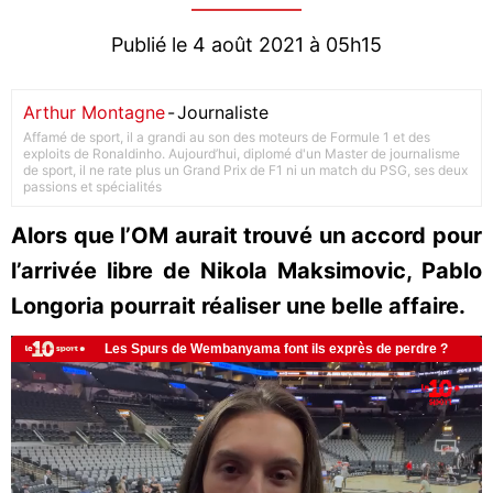
Publié le 4 août 2021 à 05h15
Arthur Montagne
-
Journaliste
Affamé de sport, il a grandi au son des moteurs de Formule 1 et des
exploits de Ronaldinho. Aujourd’hui, diplomé d'un Master de journalisme
de sport, il ne rate plus un Grand Prix de F1 ni un match du PSG, ses deux
passions et spécialités
Alors que l’OM aurait trouvé un accord pour
l’arrivée libre de Nikola Maksimovic, Pablo
Longoria pourrait réaliser une belle affaire.