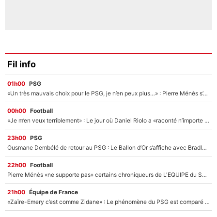
Fil info
01h00
PSG
«Un très mauvais choix pour le PSG, je n’en peux plus…» : Pierre Ménès s’est complètement trompé avec Luis Enrique et ces déclarations le prouvent !
00h00
Football
«Je m’en veux terriblement» : Le jour où Daniel Riolo a «raconté n’importe quoi» dans l'After Foot !
23h00
PSG
Ousmane Dembélé de retour au PSG : Le Ballon d’Or s’affiche avec Bradley Barcola en plein cœur du feuilleton sur son départ !
22h00
Football
Pierre Ménès «ne supporte pas» certains chroniqueurs de L'EQUIPE du Soir : Ils vont tous partir !
21h00
Équipe de France
«Zaïre-Emery c’est comme Zidane» : Le phénomène du PSG est comparé à son nouveau sélectionneur... et ils vont se retrouver en Bleus !