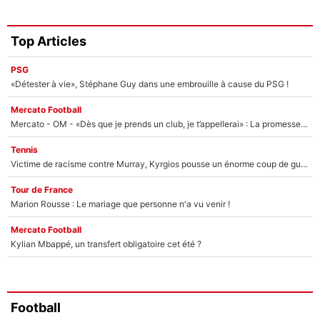
Top Articles
PSG
«Détester à vie», Stéphane Guy dans une embrouille à cause du PSG !
Mercato Football
Mercato - OM - «Dès que je prends un club, je t’appellerai» : La promesse de Marcelino au moment de claquer la porte
Tennis
Victime de racisme contre Murray, Kyrgios pousse un énorme coup de gueule !
Tour de France
Marion Rousse : Le mariage que personne n'a vu venir !
Mercato Football
Kylian Mbappé, un transfert obligatoire cet été ?
Football