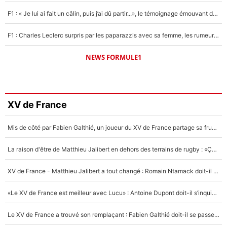
F1 : « Je lui ai fait un câlin, puis j’ai dû partir...», le témoignage émouvant de Max Verstappen sur sa fille
F1 : Charles Leclerc surpris par les paparazzis avec sa femme, les rumeurs étaient vraies !
NEWS FORMULE1
XV de France
Mis de côté par Fabien Galthié, un joueur du XV de France partage sa frustration : «ils ne me l’ont pas dit tout de suite»
La raison d'être de Matthieu Jalibert en dehors des terrains de rugby : «Ça m'atteint autant que si tu touches à un membre de ma famille»
XV de France - Matthieu Jalibert a tout changé : Romain Ntamack doit-il s’inquiéter pour sa place à un an de la Coupe du monde ?
«Le XV de France est meilleur avec Lucu» : Antoine Dupont doit-il s’inquiéter pour sa place ?
Le XV de France a trouvé son remplaçant : Fabien Galthié doit-il se passer d'Antoine Dupont ?