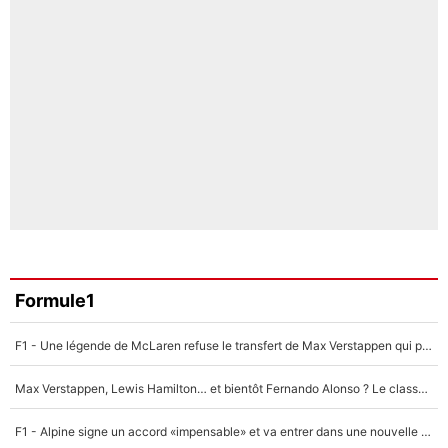
Formule1
F1 - Une légende de McLaren refuse le transfert de Max Verstappen qui pourrait «faire des vagues» et plomber l'ambiance dans l'équipe
Max Verstappen, Lewis Hamilton… et bientôt Fernando Alonso ? Le classement des pilotes les mieux payés en Formule 1 risque de changer !
F1 - Alpine signe un accord «impensable» et va entrer dans une nouvelle dimension : Grande nouvelle pour Pierre Gasly !