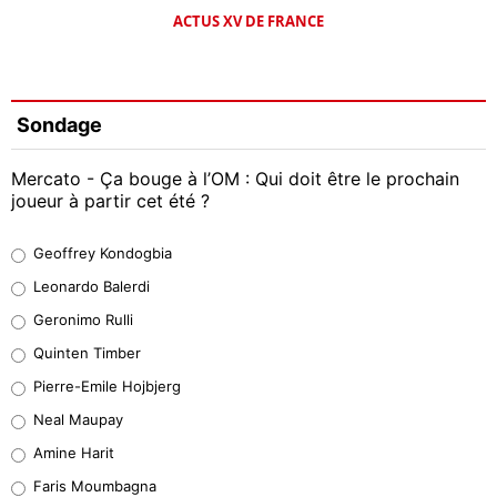
ACTUS XV DE FRANCE
Sondage
Mercato - Ça bouge à l’OM : Qui doit être le prochain
joueur à partir cet été ?
Geoffrey Kondogbia
Geoffrey Kondogbia
38%
Leonardo Balerdi
Leonardo Balerdi
Geronimo Rulli
32%
Quinten Timber
Geronimo Rulli
Pierre-Emile Hojbjerg
5%
Neal Maupay
Quinten Timber
Amine Harit
1%
Faris Moumbagna