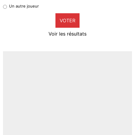
Pierre-Emile Hojbjerg
Un autre joueur
9%
VOTER
Neal Maupay
4%
Voir les résultats
Amine Harit
3%
Faris Moumbagna
4%
Un autre joueur
5%
1703 personnes ont participé aux votes.