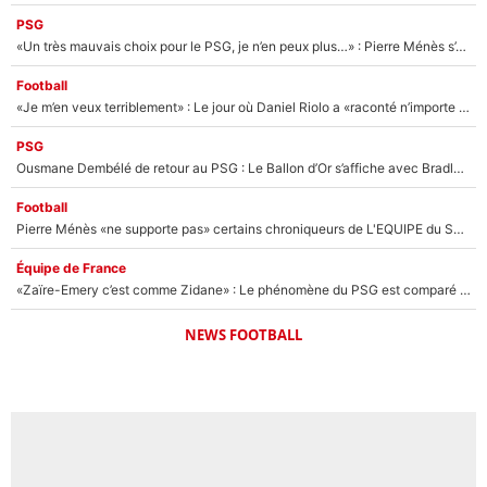
PSG
«Un très mauvais choix pour le PSG, je n’en peux plus…» : Pierre Ménès s’est complètement trompé avec Luis Enrique et ces déclarations le prouvent !
Football
«Je m’en veux terriblement» : Le jour où Daniel Riolo a «raconté n’importe quoi» dans l'After Foot !
PSG
Ousmane Dembélé de retour au PSG : Le Ballon d’Or s’affiche avec Bradley Barcola en plein cœur du feuilleton sur son départ !
Football
Pierre Ménès «ne supporte pas» certains chroniqueurs de L'EQUIPE du Soir : Ils vont tous partir !
Équipe de France
«Zaïre-Emery c’est comme Zidane» : Le phénomène du PSG est comparé à son nouveau sélectionneur... et ils vont se retrouver en Bleus !
NEWS FOOTBALL