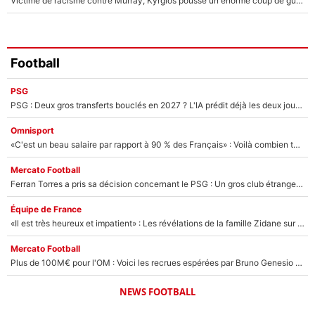
Victime de racisme contre Murray, Kyrgios pousse un énorme coup de gueule !
Football
PSG
PSG : Deux gros transferts bouclés en 2027 ? L'IA prédit déjà les deux joueurs qui pourraient rejoindre Luis Enrique !
Omnisport
«C'est un beau salaire par rapport à 90 % des Français» : Voilà combien touchait Nelson Monfort sur France Télévisions avant de rejoindre CNews
Mercato Football
Ferran Torres a pris sa décision concernant le PSG : Un gros club étranger prêt à relancer le feuilleton pour la signature du champion du monde 2026 !
Équipe de France
«Il est très heureux et impatient» : Les révélations de la famille Zidane sur sa prise de pouvoir en équipe de France !
Mercato Football
Plus de 100M€ pour l'OM : Voici les recrues espérées par Bruno Genesio et Grégory Lorenzi après l’opération dégraissage
NEWS FOOTBALL