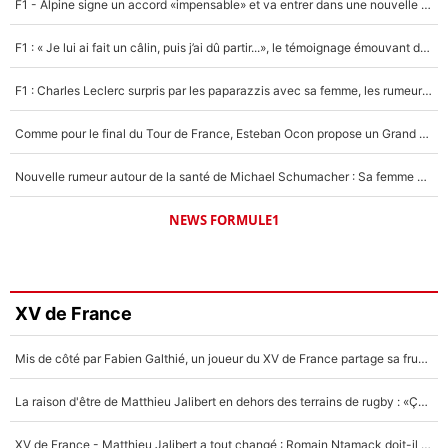
F1 - Alpine signe un accord «impensable» et va entrer dans une nouvelle dimension : Grande nouvelle pour Pierre Gasly !
F1 : « Je lui ai fait un câlin, puis j’ai dû partir...», le témoignage émouvant de Max Verstappen sur sa fille
F1 : Charles Leclerc surpris par les paparazzis avec sa femme, les rumeurs étaient vraies !
Comme pour le final du Tour de France, Esteban Ocon propose un Grand Prix de Formule 1 à Paris : «Autour de l’Arc de Triomphe, ce serait génial» !
Nouvelle rumeur autour de la santé de Michael Schumacher : Sa femme Corinna sort du silence
NEWS FORMULE1
XV de France
Mis de côté par Fabien Galthié, un joueur du XV de France partage sa frustration : «ils ne me l’ont pas dit tout de suite»
La raison d'être de Matthieu Jalibert en dehors des terrains de rugby : «Ça m'atteint autant que si tu touches à un membre de ma famille»
XV de France - Matthieu Jalibert a tout changé : Romain Ntamack doit-il s’inquiéter pour sa place à un an de la Coupe du monde ?