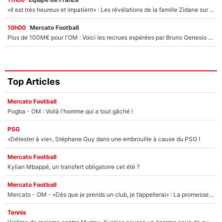
«Il est très heureux et impatient» : Les révélations de la famille Zidane sur sa prise de pouvoir en équipe de France !
10h00
Mercato Football
Plus de 100M€ pour l'OM : Voici les recrues espérées par Bruno Genesio et Grégory Lorenzi après l’opération dégraissage
Top Articles
Mercato Football
Pogba - OM : Voilà l'homme qui a tout gâché !
PSG
«Détester à vie», Stéphane Guy dans une embrouille à cause du PSG !
Mercato Football
Kylian Mbappé, un transfert obligatoire cet été ?
Mercato Football
Mercato - OM - «Dès que je prends un club, je t’appellerai» : La promesse de Marcelino au moment de claquer la porte
Tennis