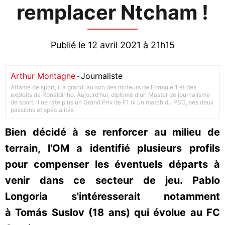
remplacer Ntcham !
Publié le 12 avril 2021 à 21h15
Arthur Montagne
-
Journaliste
Affamé de sport, il a grandi au son des moteurs de Formule 1 et des
exploits de Ronaldinho. Aujourd’hui, diplomé d'un Master de journalisme
de sport, il ne rate plus un Grand Prix de F1 ni un match du PSG, ses deux
passions et spécialités
Bien décidé à se renforcer au milieu de
terrain, l'OM a identifié plusieurs profils
pour compenser les éventuels départs à
venir dans ce secteur de jeu. Pablo
Longoria s'intéresserait notamment
à Tomás Suslov (18 ans) qui évolue au FC