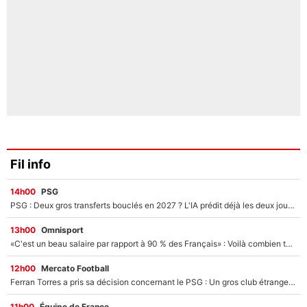
Fil info
14h00
PSG
PSG : Deux gros transferts bouclés en 2027 ? L'IA prédit déjà les deux joueurs qui pourraient rejoindre Luis Enrique !
13h00
Omnisport
«C'est un beau salaire par rapport à 90 % des Français» : Voilà combien touchait Nelson Monfort sur France Télévisions avant de rejoindre CNews
12h00
Mercato Football
Ferran Torres a pris sa décision concernant le PSG : Un gros club étranger prêt à relancer le feuilleton pour la signature du champion du monde 2026 !
11h00
Équipe de France