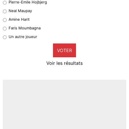
Pierre-Emile Hojbjerg
5%
Neal Maupay
Quinten Timber
Amine Harit
1%
Faris Moumbagna
Pierre-Emile Hojbjerg
Un autre joueur
9%
VOTER
Neal Maupay
4%
Voir les résultats
Amine Harit
3%
Faris Moumbagna
4%
Un autre joueur
5%
1579 personnes ont participé aux votes.