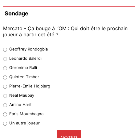
Sondage
Mercato - Ça bouge à l’OM : Qui doit être le prochain
joueur à partir cet été ?
Geoffrey Kondogbia
Geoffrey Kondogbia
38%
Leonardo Balerdi
Leonardo Balerdi
Geronimo Rulli
32%
Quinten Timber
Geronimo Rulli
Pierre-Emile Hojbjerg
5%
Neal Maupay
Quinten Timber
Amine Harit
1%
Faris Moumbagna
Pierre-Emile Hojbjerg
Un autre joueur
9%
VOTER
Neal Maupay