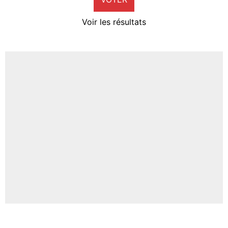
4%
Voir les résultats
Amine Harit
3%
Faris Moumbagna
4%
Un autre joueur
5%
1703 personnes ont participé aux votes.