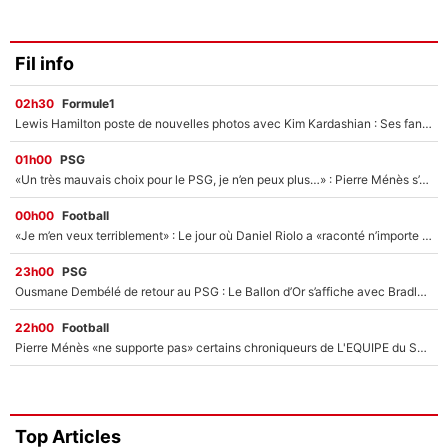
Fil info
02h30
Formule1
Lewis Hamilton poste de nouvelles photos avec Kim Kardashian : Ses fans le voient déjà redevenir champion du monde de F1 grâce à elle !
01h00
PSG
«Un très mauvais choix pour le PSG, je n’en peux plus…» : Pierre Ménès s’est complètement trompé avec Luis Enrique et ces déclarations le prouvent !
00h00
Football
«Je m’en veux terriblement» : Le jour où Daniel Riolo a «raconté n’importe quoi» dans l'After Foot !
23h00
PSG
Ousmane Dembélé de retour au PSG : Le Ballon d’Or s’affiche avec Bradley Barcola en plein cœur du feuilleton sur son départ !
22h00
Football
Pierre Ménès «ne supporte pas» certains chroniqueurs de L'EQUIPE du Soir : Ils vont tous partir !
Top Articles