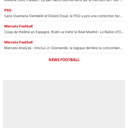
PSG
Sans Ousmane Dembélé et Désiré Doué, le PSG a pris une correction face à Majorque : Luis Enrique attend avec impatience des renforts !
Mercato Football
Coup de théâtre en Espagne, Rodri va trahir le Real Madrid : Le Ballon d'Or a choisi de signer au FC Barcelone !
Mercato Football
Mercato Analyse : Vincius Jr-Diomandé, la logique derrière la concordance des temps
NEWS FOOTBALL