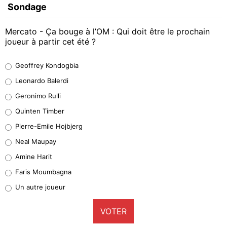
Sondage
Mercato - Ça bouge à l’OM : Qui doit être le prochain
joueur à partir cet été ?
Geoffrey Kondogbia
Geoffrey Kondogbia
38%
Leonardo Balerdi
Leonardo Balerdi
Geronimo Rulli
32%
Quinten Timber
Geronimo Rulli
Pierre-Emile Hojbjerg
5%
Neal Maupay
Quinten Timber
Amine Harit
1%
Faris Moumbagna
Pierre-Emile Hojbjerg
Un autre joueur
9%
VOTER
Neal Maupay
4%