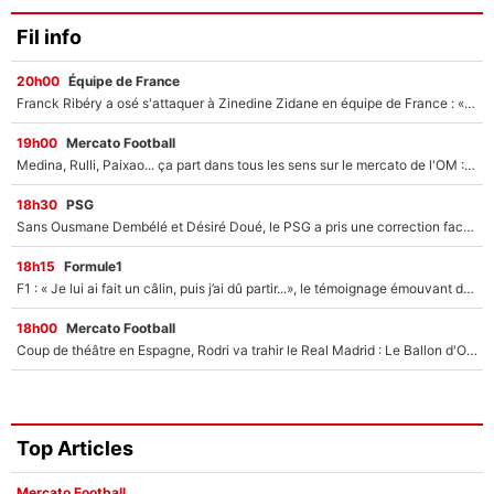
Fil info
20h00
Équipe de France
Franck Ribéry a osé s'attaquer à Zinedine Zidane en équipe de France : «Je n'aurais jamais fait ça»
19h00
Mercato Football
Medina, Rulli, Paixao... ça part dans tous les sens sur le mercato de l'OM : Frank McCourt va enfin récupérer l'argent qu'il attend ?
18h30
PSG
Sans Ousmane Dembélé et Désiré Doué, le PSG a pris une correction face à Majorque : Luis Enrique attend avec impatience des renforts !
18h15
Formule1
F1 : « Je lui ai fait un câlin, puis j’ai dû partir...», le témoignage émouvant de Max Verstappen sur sa fille
18h00
Mercato Football
Coup de théâtre en Espagne, Rodri va trahir le Real Madrid : Le Ballon d'Or a choisi de signer au FC Barcelone !
Top Articles
Mercato Football