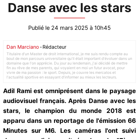
Danse avec les stars
Publié le 24 mars 2025 à 10h45
Dan Marciano
-
Rédacteur
Titulaire d'un Master de droit international, je me suis rendu compte au
bout de mon parcours universitaire qu'il était important d'évoluer dans un
domaine que l'on apprécie. Du jour au lendemain, j'ai décidé de mettre
fin au rêve de mes parents, qui voyaient en moi un futur avocat, pour
vivre de ma passion : le sport. Depuis, je couvre les mercatos et
l'actualité sportive en essayant d'informer au mieux les lecteurs.
Adil Rami est omniprésent dans le paysage
audiovisuel français. Après Danse avec les
stars, le champion du monde 2018 est
apparu dans un reportage de l'émission 66
Minutes sur M6. Les caméras l'ont suivi