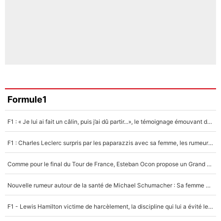
Formule1
F1 : « Je lui ai fait un câlin, puis j’ai dû partir...», le témoignage émouvant de Max Verstappen sur sa fille
F1 : Charles Leclerc surpris par les paparazzis avec sa femme, les rumeurs étaient vraies !
Comme pour le final du Tour de France, Esteban Ocon propose un Grand Prix de Formule 1 à Paris : «Autour de l’Arc de Triomphe, ce serait génial» !
Nouvelle rumeur autour de la santé de Michael Schumacher : Sa femme Corinna sort du silence
F1 - Lewis Hamilton victime de harcèlement, la discipline qui lui a évité le pire : «J'aurais probablement mal tourné»