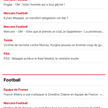
Pogba - OM : Voilà l'homme qui a tout gâché !
Mercato Football
Kylian Mbappé, un transfert obligatoire cet été ?
Mercato Football
Mercato - OM - «Dès que je prends un club, je t’appellerai» : La promesse de Marcelino au moment de claquer la porte
Tennis
Victime de racisme contre Murray, Kyrgios pousse un énorme coup de gueule !
PSG
PSG : Mbappé achève le Real Madrid, le vestiaire exulte
Football
Équipe de France
Franck Ribéry a osé s'attaquer à Zinedine Zidane en équipe de France : «Je n'aurais jamais fait ça»
Mercato Football
Medina, Rulli, Paixao... ça part dans tous les sens sur le mercato de l'OM : Frank McCourt va enfin récupérer l'argent qu'il attend ?