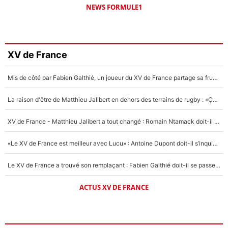
NEWS FORMULE1
XV de France
Mis de côté par Fabien Galthié, un joueur du XV de France partage sa frustration : «ils ne me l’ont pas dit tout de suite»
La raison d'être de Matthieu Jalibert en dehors des terrains de rugby : «Ça m'atteint autant que si tu touches à un membre de ma famille»
XV de France - Matthieu Jalibert a tout changé : Romain Ntamack doit-il s’inquiéter pour sa place à un an de la Coupe du monde ?
«Le XV de France est meilleur avec Lucu» : Antoine Dupont doit-il s’inquiéter pour sa place ?
Le XV de France a trouvé son remplaçant : Fabien Galthié doit-il se passer d'Antoine Dupont ?
ACTUS XV DE FRANCE