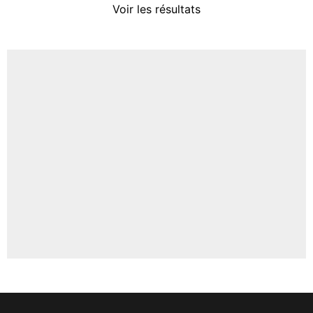
Voir les résultats
Amine Harit
3%
Faris Moumbagna
5%
Un autre joueur
5%
1522 personnes ont participé aux votes.