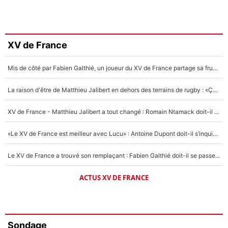
XV de France
Mis de côté par Fabien Galthié, un joueur du XV de France partage sa frustration : «ils ne me l’ont pas dit tout de suite»
La raison d'être de Matthieu Jalibert en dehors des terrains de rugby : «Ça m'atteint autant que si tu touches à un membre de ma famille»
XV de France - Matthieu Jalibert a tout changé : Romain Ntamack doit-il s’inquiéter pour sa place à un an de la Coupe du monde ?
«Le XV de France est meilleur avec Lucu» : Antoine Dupont doit-il s’inquiéter pour sa place ?
Le XV de France a trouvé son remplaçant : Fabien Galthié doit-il se passer d'Antoine Dupont ?
ACTUS XV DE FRANCE
Sondage