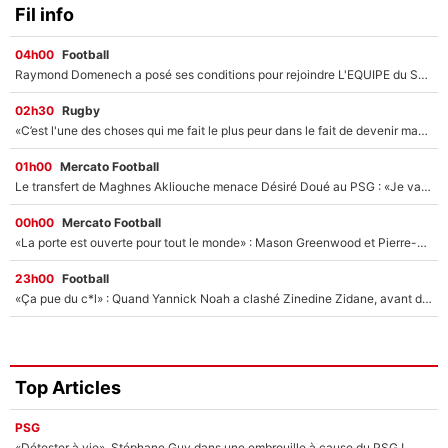
Fil info
04h00
Football
Raymond Domenech a posé ses conditions pour rejoindre L'EQUIPE du Soir : Il refuse de faire l'émission avec un autre chroniqueur !
02h30
Rugby
«C’est l'une des choses qui me fait le plus peur dans le fait de devenir maman» : En couple avec Antoine Dupont, Iris Mittenaere s'inquiète déjà pour ses futurs enfants !
01h00
Mercato Football
Le transfert de Maghnes Akliouche menace Désiré Doué au PSG : «Je valide à 200%»
00h00
Mercato Football
«La porte est ouverte pour tout le monde» : Mason Greenwood et Pierre-Emerick Aubameyang ont quitté l'OM, Amine Gouiri balance sur la suite du mercato et sur la réaction du vestiaire !
23h00
Football
«Ça pue du c*l» : Quand Yannick Noah a clashé Zinedine Zidane, avant de se faire recadrer par le nouveau sélectionneur de l'équipe de France !
Top Articles
PSG
«Détester à vie», Stéphane Guy dans une embrouille à cause du PSG !