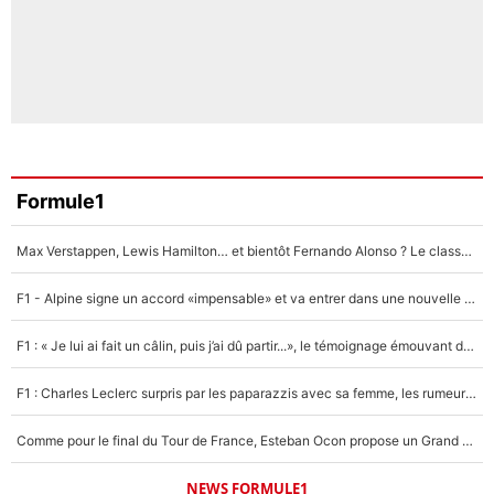
Formule1
Max Verstappen, Lewis Hamilton… et bientôt Fernando Alonso ? Le classement des pilotes les mieux payés en Formule 1 risque de changer !
F1 - Alpine signe un accord «impensable» et va entrer dans une nouvelle dimension : Grande nouvelle pour Pierre Gasly !
F1 : « Je lui ai fait un câlin, puis j’ai dû partir...», le témoignage émouvant de Max Verstappen sur sa fille
F1 : Charles Leclerc surpris par les paparazzis avec sa femme, les rumeurs étaient vraies !
Comme pour le final du Tour de France, Esteban Ocon propose un Grand Prix de Formule 1 à Paris : «Autour de l’Arc de Triomphe, ce serait génial» !
NEWS FORMULE1