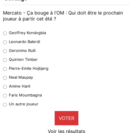
Mercato - Ça bouge à l’OM : Qui doit être le prochain
joueur à partir cet été ?
Geoffrey Kondogbia
Geoffrey Kondogbia
38%
Leonardo Balerdi
Leonardo Balerdi
Geronimo Rulli
32%
Quinten Timber
Geronimo Rulli
Pierre-Emile Hojbjerg
5%
Neal Maupay
Quinten Timber
Amine Harit
1%
Faris Moumbagna
Pierre-Emile Hojbjerg
Un autre joueur
9%
VOTER
Neal Maupay
4%
Voir les résultats