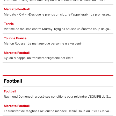
Mercato Football
Mercato - OM - «Dès que je prends un club, je t’appellerai» : La promesse de Marcelino au moment de claquer la porte
Tennis
Victime de racisme contre Murray, Kyrgios pousse un énorme coup de gueule !
Tour de France
Marion Rousse : Le mariage que personne n'a vu venir !
Mercato Football
Kylian Mbappé, un transfert obligatoire cet été ?
Football
Football
Raymond Domenech a posé ses conditions pour rejoindre L'EQUIPE du Soir : Il refuse de faire l'émission avec un autre chroniqueur !
Mercato Football
Le transfert de Maghnes Akliouche menace Désiré Doué au PSG : «Je valide à 200%»