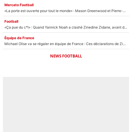
Mercato Football
«La porte est ouverte pour tout le monde» : Mason Greenwood et Pierre-Emerick Aubameyang ont quitté l'OM, Amine Gouiri balance sur la suite du mercato et sur la réaction du vestiaire !
Football
«Ça pue du c*l» : Quand Yannick Noah a clashé Zinedine Zidane, avant de se faire recadrer par le nouveau sélectionneur de l'équipe de France !
Équipe de France
Michael Olise va se régaler en équipe de France : Ces déclarations de Zinedine Zidane qui prouvent qu'il va tout miser sur la star du Bayern Munich !
NEWS FOOTBALL