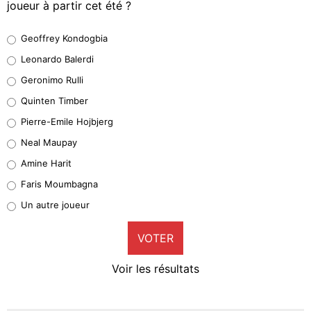
joueur à partir cet été ?
Geoffrey Kondogbia
Geoffrey Kondogbia
38%
Leonardo Balerdi
Leonardo Balerdi
Geronimo Rulli
32%
Quinten Timber
Geronimo Rulli
Pierre-Emile Hojbjerg
5%
Neal Maupay
Quinten Timber
Amine Harit
1%
Faris Moumbagna
Pierre-Emile Hojbjerg
Un autre joueur
9%
VOTER
Neal Maupay
4%
Voir les résultats
Amine Harit
3%