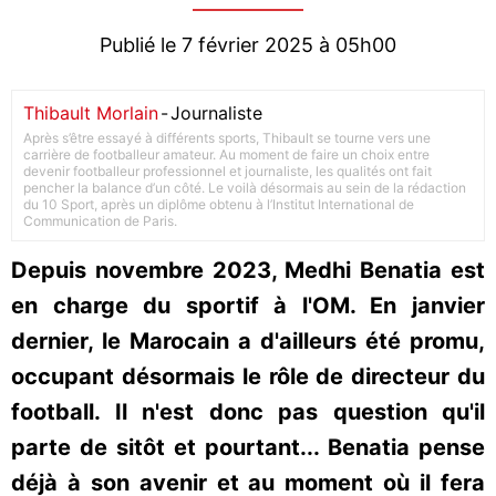
Publié le 7 février 2025 à 05h00
Thibault Morlain
-
Journaliste
Après s’être essayé à différents sports, Thibault se tourne vers une
carrière de footballeur amateur. Au moment de faire un choix entre
devenir footballeur professionnel et journaliste, les qualités ont fait
pencher la balance d’un côté. Le voilà désormais au sein de la rédaction
du 10 Sport, après un diplôme obtenu à l’Institut International de
Communication de Paris.
Depuis novembre 2023, Medhi Benatia est
en charge du sportif à l'OM. En janvier
dernier, le Marocain a d'ailleurs été promu,
occupant désormais le rôle de directeur du
football. Il n'est donc pas question qu'il
parte de sitôt et pourtant... Benatia pense
déjà à son avenir et au moment où il fera