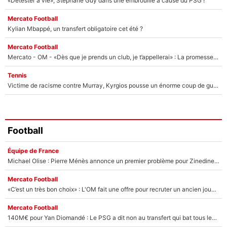
«Détester à vie», Stéphane Guy dans une embrouille à cause du PSG !
Mercato Football
Kylian Mbappé, un transfert obligatoire cet été ?
Mercato Football
Mercato - OM - «Dès que je prends un club, je t’appellerai» : La promesse de Marcelino au moment de claquer la porte
Tennis
Victime de racisme contre Murray, Kyrgios pousse un énorme coup de gueule !
Football
Équipe de France
Michael Olise : Pierre Ménès annonce un premier problème pour Zinedine Zidane en équipe de France
Mercato Football
«C’est un très bon choix» : L'OM fait une offre pour recruter un ancien joueur du PSG... et c'est validé dans l'After Foot !
Mercato Football
140M€ pour Yan Diomandé : Le PSG a dit non au transfert qui bat tous les records sur le mercato