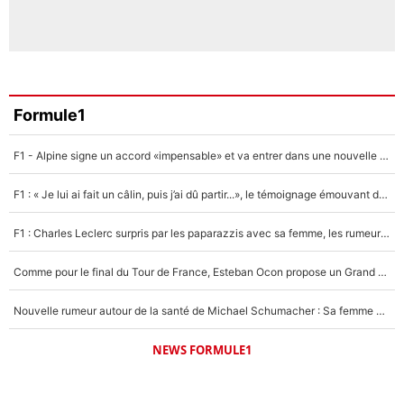
Formule1
F1 - Alpine signe un accord «impensable» et va entrer dans une nouvelle dimension : Grande nouvelle pour Pierre Gasly !
F1 : « Je lui ai fait un câlin, puis j’ai dû partir...», le témoignage émouvant de Max Verstappen sur sa fille
F1 : Charles Leclerc surpris par les paparazzis avec sa femme, les rumeurs étaient vraies !
Comme pour le final du Tour de France, Esteban Ocon propose un Grand Prix de Formule 1 à Paris : «Autour de l’Arc de Triomphe, ce serait génial» !
Nouvelle rumeur autour de la santé de Michael Schumacher : Sa femme Corinna sort du silence
NEWS FORMULE1