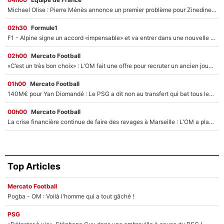
Michael Olise : Pierre Ménès annonce un premier problème pour Zinedine Zidane en équipe de France
02h30
Formule1
F1 - Alpine signe un accord «impensable» et va entrer dans une nouvelle dimension : Grande nouvelle pour Pierre Gasly !
02h00
Mercato Football
«C’est un très bon choix» : L'OM fait une offre pour recruter un ancien joueur du PSG... et c'est validé dans l'After Foot !
01h00
Mercato Football
140M€ pour Yan Diomandé : Le PSG a dit non au transfert qui bat tous les records sur le mercato
00h00
Mercato Football
La crise financière continue de faire des ravages à Marseille : L’OM a placé 12 joueurs sur le marché des transferts… et ça pourrait lui rapporter près de 100M€ !
Top Articles
Mercato Football
Pogba - OM : Voilà l'homme qui a tout gâché !
PSG