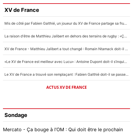
XV de France
Mis de côté par Fabien Galthié, un joueur du XV de France partage sa frustration : «ils ne me l’ont pas dit tout de suite»
La raison d'être de Matthieu Jalibert en dehors des terrains de rugby : «Ça m'atteint autant que si tu touches à un membre de ma famille»
XV de France - Matthieu Jalibert a tout changé : Romain Ntamack doit-il s’inquiéter pour sa place à un an de la Coupe du monde ?
«Le XV de France est meilleur avec Lucu» : Antoine Dupont doit-il s’inquiéter pour sa place ?
Le XV de France a trouvé son remplaçant : Fabien Galthié doit-il se passer d'Antoine Dupont ?
ACTUS XV DE FRANCE
Sondage
Mercato - Ça bouge à l’OM : Qui doit être le prochain