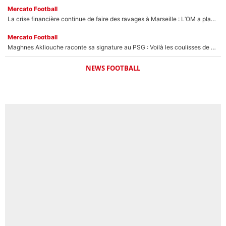
Mercato Football
La crise financière continue de faire des ravages à Marseille : L’OM a placé 12 joueurs sur le marché des transferts… et ça pourrait lui rapporter près de 100M€ !
Mercato Football
Maghnes Akliouche raconte sa signature au PSG : Voilà les coulisses de son transfert de rêve à 50M€
NEWS FOOTBALL