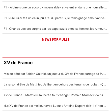
F1 - Alpine signe un accord «impensable» et va entrer dans une nouvelle dimension : Grande nouvelle pour Pierre Gasly !
F1 : « Je lui ai fait un câlin, puis j’ai dû partir...», le témoignage émouvant de Max Verstappen sur sa fille
F1 : Charles Leclerc surpris par les paparazzis avec sa femme, les rumeurs étaient vraies !
NEWS FORMULE1
XV de France
Mis de côté par Fabien Galthié, un joueur du XV de France partage sa frustration : «ils ne me l’ont pas dit tout de suite»
La raison d'être de Matthieu Jalibert en dehors des terrains de rugby : «Ça m'atteint autant que si tu touches à un membre de ma famille»
XV de France - Matthieu Jalibert a tout changé : Romain Ntamack doit-il s’inquiéter pour sa place à un an de la Coupe du monde ?
«Le XV de France est meilleur avec Lucu» : Antoine Dupont doit-il s’inquiéter pour sa place ?