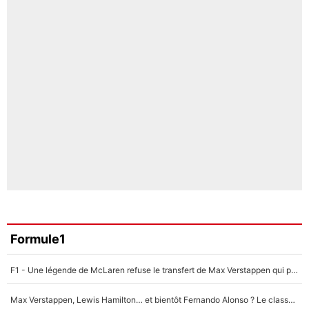
Formule1
F1 - Une légende de McLaren refuse le transfert de Max Verstappen qui pourrait «faire des vagues» et plomber l'ambiance dans l'équipe
Max Verstappen, Lewis Hamilton… et bientôt Fernando Alonso ? Le classement des pilotes les mieux payés en Formule 1 risque de changer !