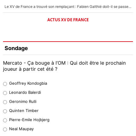
Le XV de France a trouvé son remplaçant : Fabien Galthié doit-il se passer d'Antoine Dupont ?
ACTUS XV DE FRANCE
Sondage
Mercato - Ça bouge à l’OM : Qui doit être le prochain
joueur à partir cet été ?
Geoffrey Kondogbia
Geoffrey Kondogbia
38%
Leonardo Balerdi
Leonardo Balerdi
Geronimo Rulli
32%
Quinten Timber
Geronimo Rulli
Pierre-Emile Hojbjerg
5%
Neal Maupay
Quinten Timber