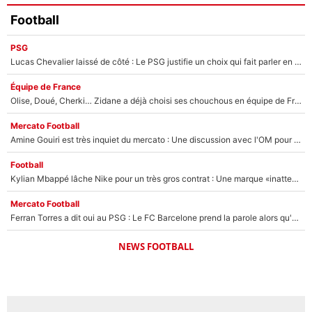
Football
PSG
Lucas Chevalier laissé de côté : Le PSG justifie un choix qui fait parler en plein mercato
Équipe de France
Olise, Doué, Cherki… Zidane a déjà choisi ses chouchous en équipe de France ? L’IA annonce des surprises sans Kylian Mbappé !
Mercato Football
Amine Gouiri est très inquiet du mercato : Une discussion avec l'OM pour acter son transfert !
Football
Kylian Mbappé lâche Nike pour un très gros contrat : Une marque «inattendue» va frapper très fort
Mercato Football
Ferran Torres a dit oui au PSG : Le FC Barcelone prend la parole alors qu'un transfert de l'attaquant espagnol prend forme
NEWS FOOTBALL