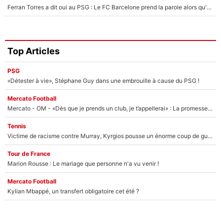
Ferran Torres a dit oui au PSG : Le FC Barcelone prend la parole alors qu'un transfert de l'attaquant espagnol prend forme
Top Articles
PSG
«Détester à vie», Stéphane Guy dans une embrouille à cause du PSG !
Mercato Football
Mercato - OM - «Dès que je prends un club, je t’appellerai» : La promesse de Marcelino au moment de claquer la porte
Tennis
Victime de racisme contre Murray, Kyrgios pousse un énorme coup de gueule !
Tour de France
Marion Rousse : Le mariage que personne n'a vu venir !
Mercato Football
Kylian Mbappé, un transfert obligatoire cet été ?