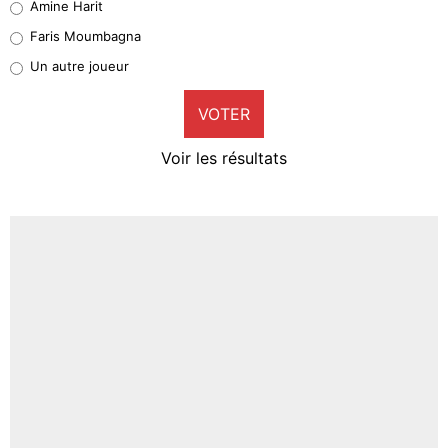
Amine Harit
1%
Faris Moumbagna
Pierre-Emile Hojbjerg
Un autre joueur
9%
VOTER
Neal Maupay
4%
Voir les résultats
Amine Harit
3%
Faris Moumbagna
4%
Un autre joueur
5%
1682 personnes ont participé aux votes.