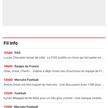
Fil info
15h00
PSG
Lucas Chevalier laissé de côté : Le PSG justifie un choix qui fait parler en plein mercato
14h00
Équipe de France
Olise, Doué, Cherki… Zidane a déjà choisi ses chouchous en équipe de France ? L’IA annonce des surprises sans Kylian Mbappé !
13h00
Mercato Football
Amine Gouiri est très inquiet du mercato : Une discussion avec l'OM pour acter son transfert !
12h00
Football
Kylian Mbappé lâche Nike pour un très gros contrat : Une marque «inattendue» va frapper très fort
11h00
Mercato Football