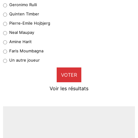
Leonardo Balerdi
Geronimo Rulli
32%
Quinten Timber
Geronimo Rulli
Pierre-Emile Hojbjerg
5%
Neal Maupay
Quinten Timber
Amine Harit
1%
Faris Moumbagna
Pierre-Emile Hojbjerg
Un autre joueur
9%
VOTER
Neal Maupay
4%
Voir les résultats
Amine Harit
3%
Faris Moumbagna
4%
Un autre joueur