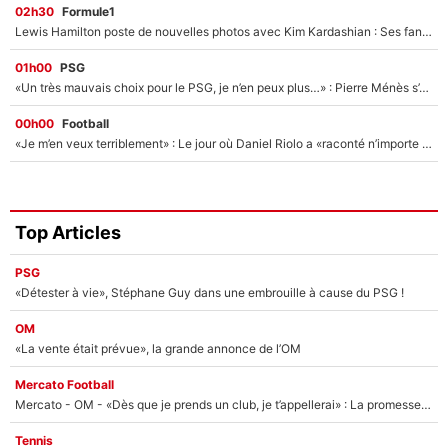
02h30
Formule1
Lewis Hamilton poste de nouvelles photos avec Kim Kardashian : Ses fans le voient déjà redevenir champion du monde de F1 grâce à elle !
01h00
PSG
«Un très mauvais choix pour le PSG, je n’en peux plus…» : Pierre Ménès s’est complètement trompé avec Luis Enrique et ces déclarations le prouvent !
00h00
Football
«Je m’en veux terriblement» : Le jour où Daniel Riolo a «raconté n’importe quoi» dans l'After Foot !
Top Articles
PSG
«Détester à vie», Stéphane Guy dans une embrouille à cause du PSG !
OM
«La vente était prévue», la grande annonce de l’OM
Mercato Football
Mercato - OM - «Dès que je prends un club, je t’appellerai» : La promesse de Marcelino au moment de claquer la porte
Tennis