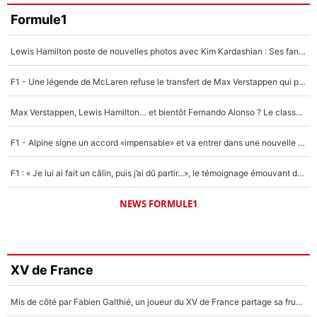
Formule1
Lewis Hamilton poste de nouvelles photos avec Kim Kardashian : Ses fans le voient déjà redevenir champion du monde de F1 grâce à elle !
F1 - Une légende de McLaren refuse le transfert de Max Verstappen qui pourrait «faire des vagues» et plomber l'ambiance dans l'équipe
Max Verstappen, Lewis Hamilton… et bientôt Fernando Alonso ? Le classement des pilotes les mieux payés en Formule 1 risque de changer !
F1 - Alpine signe un accord «impensable» et va entrer dans une nouvelle dimension : Grande nouvelle pour Pierre Gasly !
F1 : « Je lui ai fait un câlin, puis j’ai dû partir...», le témoignage émouvant de Max Verstappen sur sa fille
NEWS FORMULE1
XV de France
Mis de côté par Fabien Galthié, un joueur du XV de France partage sa frustration : «ils ne me l’ont pas dit tout de suite»