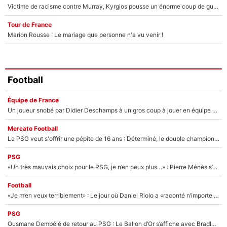
Victime de racisme contre Murray, Kyrgios pousse un énorme coup de gueule !
Tour de France
Marion Rousse : Le mariage que personne n'a vu venir !
Football
Équipe de France
Un joueur snobé par Didier Deschamps à un gros coup à jouer en équipe de France : Zinedine Zidane a trouvé son numéro 9 ?
Mercato Football
Le PSG veut s'offrir une pépite de 16 ans : Déterminé, le double champion d'Europe en titre est prêt à lâcher 40M€ pour celui que l'on compare déjà à Vinicius Jr !
PSG
«Un très mauvais choix pour le PSG, je n’en peux plus…» : Pierre Ménès s’est complètement trompé avec Luis Enrique et ces déclarations le prouvent !
Football
«Je m’en veux terriblement» : Le jour où Daniel Riolo a «raconté n’importe quoi» dans l'After Foot !
PSG
Ousmane Dembélé de retour au PSG : Le Ballon d’Or s’affiche avec Bradley Barcola en plein cœur du feuilleton sur son départ !