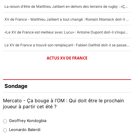
La raison d'être de Matthieu Jalibert en dehors des terrains de rugby : «Ça m'atteint autant que si tu touches à un membre de ma famille»
XV de France - Matthieu Jalibert a tout changé : Romain Ntamack doit-il s’inquiéter pour sa place à un an de la Coupe du monde ?
«Le XV de France est meilleur avec Lucu» : Antoine Dupont doit-il s’inquiéter pour sa place ?
Le XV de France a trouvé son remplaçant : Fabien Galthié doit-il se passer d'Antoine Dupont ?
ACTUS XV DE FRANCE
Sondage
Mercato - Ça bouge à l’OM : Qui doit être le prochain
joueur à partir cet été ?
Geoffrey Kondogbia
Geoffrey Kondogbia
38%
Leonardo Balerdi