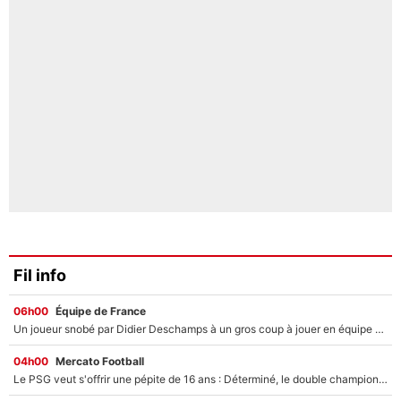
Fil info
06h00
Équipe de France
Un joueur snobé par Didier Deschamps à un gros coup à jouer en équipe de France : Zinedine Zidane a trouvé son numéro 9 ?
04h00
Mercato Football
Le PSG veut s'offrir une pépite de 16 ans : Déterminé, le double champion d'Europe en titre est prêt à lâcher 40M€ pour celui que l'on compare déjà à Vinicius Jr !