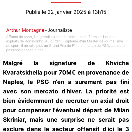
Publié le 22 janvier 2025 à 13h15
Arthur Montagne
-
Journaliste
Affamé de sport, il a grandi au son des moteurs de Formule 1 et des
exploits de Ronaldinho. Aujourd’hui, diplomé d'un Master de journalisme
de sport, il ne rate plus un Grand Prix de F1 ni un match du PSG, ses deux
passions et spécialités
Malgré la signature de Khvicha
Kvaratskhelia pour 70M€ en provenance de
Naples, le PSG n'en a surement pas fini
avec son mercato d'hiver. La priorité est
bien évidemment de recruter un axial droit
pour compenser l'éventuel départ de Milan
Skriniar, mais une surprise ne serait pas
exclure dans le secteur offensif d'ici le 3