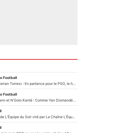
o Football
«Le suicide de Ferran Torres» : En partance pour le PSG, le héros de la finale de la Coupe du monde s'attire les foudres de la presse espagnole !
o Football
Antoine Griezmann et N'Golo Kanté : Comme Yan Diomandé, les deux champions du monde ont refusé de signer au PSG !
l
Un chroniqueur de L’Équipe du Soir viré par La Chaîne L’Équipe : Même Olivier Ménard n’avait pas pu empêcher son départ, «je l’ai appris sur Twitter, je l’ai vécu assez mal»
l