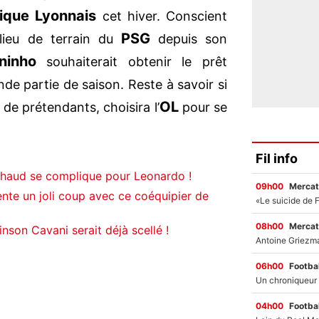
ique Lyonnais
cet hiver. Conscient
PSG
ilieu de terrain du
depuis son
ninho
souhaiterait obtenir le prêt
de partie de saison. Reste à savoir si
OL
de prétendants, choisira l’
pour se
Fil info
chaud se complique pour Leonardo !
09h00
Mercat
ente un joli coup avec ce coéquipier de
08h00
Mercat
inson Cavani serait déjà scellé !
06h00
Footbal
04h00
Footbal