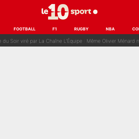
n partance pour le PSG, le héros de la finale de la Coupe du monde s'atti
lo Kanté : Comme Yan Diomandé, les deux champions du mon
FOOTBALL
F1
RUGBY
NBA
CO
 par La Chaîne L’Équipe : Même Olivier Ménard n’avait pas pu empêcher son départ, «je 
SG, les inséparables Kylian Mbappé et Achraf Hakimi changent 
Pendant ses vacances, la star du XV de France a perdu sa g