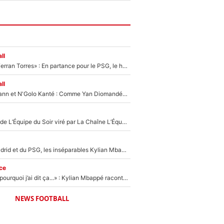
ll
«Le suicide de Ferran Torres» : En partance pour le PSG, le héros de la finale de la Coupe du monde s'attire les foudres de la presse espagnole !
ll
Antoine Griezmann et N'Golo Kanté : Comme Yan Diomandé, les deux champions du monde ont refusé de signer au PSG !
Un chroniqueur de L’Équipe du Soir viré par La Chaîne L’Équipe : Même Olivier Ménard n’avait pas pu empêcher son départ, «je l’ai appris sur Twitter, je l’ai vécu assez mal»
Loin du Real Madrid et du PSG, les inséparables Kylian Mbappé et Achraf Hakimi changent d'équipe le temps d'une journée !
ce
«Je ne sais pas pourquoi j’ai dit ça...» : Kylian Mbappé raconte sa première rencontre avec Zinédine Zidane (et c’est très drôle)
NEWS FOOTBALL