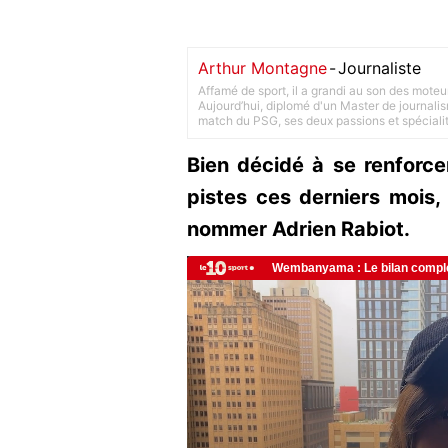
Arthur Montagne
-
Journaliste
Affamé de sport, il a grandi au son des moteu
Aujourd’hui, diplomé d'un Master de journalism
match du PSG, ses deux passions et spéciali
Bien décidé à se renforcer
pistes ces derniers mois,
nommer Adrien Rabiot.