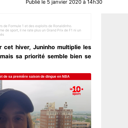
Publié le 5 janvier 2020 à 14h30
rs de Formule 1 et des exploits de Ronaldinho.
e de sport, il ne rate plus un Grand Prix de F1 ni un
tés
 cet hiver, Juninho multiplie les
 mais sa priorité semble bien se