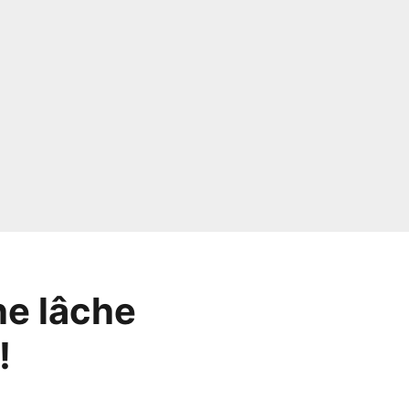
ne lâche
!