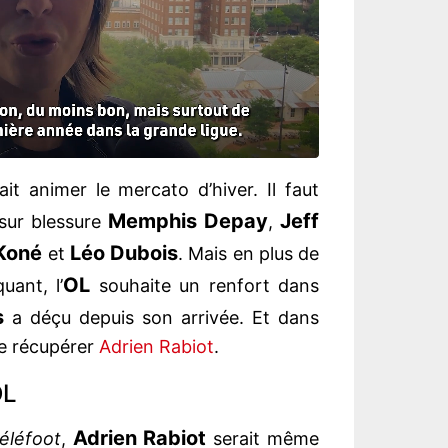
it animer le mercato d’hiver. Il faut
Memphis Depay
Jeff
 sur blessure
,
Koné
Léo Dubois
et
. Mais en plus de
OL
uant, l’
souhaite un renfort dans
s
a déçu depuis son arrivée. Et dans
te récupérer
Adrien Rabiot
.
OL
Adrien Rabiot
éléfoot
,
serait même