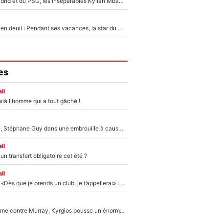
Loin du Real Madrid et du PSG, les inséparables Kylian Mbappé et Achraf Hakimi changent d'équipe le temps d'une journée !
Antoine Dupont en deuil : Pendant ses vacances, la star du XV de France a perdu sa grand-mère
es
ll
ilà l'homme qui a tout gâché !
«Détester à vie», Stéphane Guy dans une embrouille à cause du PSG !
ll
n transfert obligatoire cet été ?
ll
Mercato - OM - «Dès que je prends un club, je t’appellerai» : La promesse de Marcelino au moment de claquer la porte
Victime de racisme contre Murray, Kyrgios pousse un énorme coup de gueule !