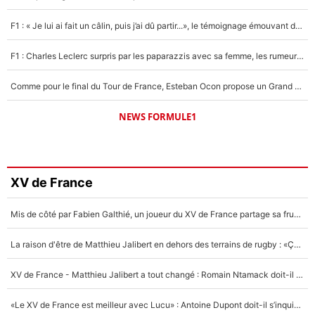
F1 : « Je lui ai fait un câlin, puis j’ai dû partir...», le témoignage émouvant de Max Verstappen sur sa fille
F1 : Charles Leclerc surpris par les paparazzis avec sa femme, les rumeurs étaient vraies !
Comme pour le final du Tour de France, Esteban Ocon propose un Grand Prix de Formule 1 à Paris : «Autour de l’Arc de Triomphe, ce serait génial» !
NEWS FORMULE1
XV de France
Mis de côté par Fabien Galthié, un joueur du XV de France partage sa frustration : «ils ne me l’ont pas dit tout de suite»
La raison d'être de Matthieu Jalibert en dehors des terrains de rugby : «Ça m'atteint autant que si tu touches à un membre de ma famille»
XV de France - Matthieu Jalibert a tout changé : Romain Ntamack doit-il s’inquiéter pour sa place à un an de la Coupe du monde ?
«Le XV de France est meilleur avec Lucu» : Antoine Dupont doit-il s’inquiéter pour sa place ?