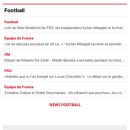
Football
Football
Loin du Real Madrid et du PSG, les inséparables Kylian Mbappé et Achraf Hakimi changent d'équipe le temps d'une journée !
Équipe de France
«Je ne sais pas pourquoi j’ai dit ça...» : Kylian Mbappé raconte sa première rencontre avec Zinédine Zidane (et c’est très drôle)
OM
Départ de Roberto De Zerbi - Medhi Benatia s'est battu pendant six mois pour le retenir à l'OM, le PSG a été le naufrage de trop : «Je pars avec toi»
PSG
«Admets que tu t'es trompé sur Lucas Chevalier !» : Le débat sur le gardien du PSG vire au clash à l'After Foot
Équipe de France
Zinédine Zidane et Didier Deschamps : «Ils n’étaient pas proches», les confidences d’un membre de l’équipe de France 1998 sur leur relation spéciale
NEWS FOOTBALL