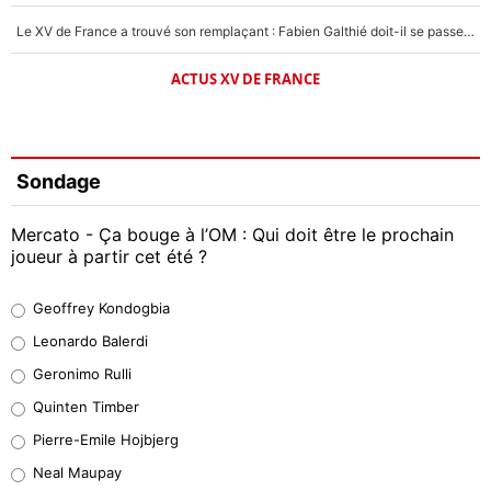
Le XV de France a trouvé son remplaçant : Fabien Galthié doit-il se passer d'Antoine Dupont ?
ACTUS XV DE FRANCE
Sondage
Mercato - Ça bouge à l’OM : Qui doit être le prochain
joueur à partir cet été ?
Geoffrey Kondogbia
Geoffrey Kondogbia
38%
Leonardo Balerdi
Leonardo Balerdi
Geronimo Rulli
32%
Quinten Timber
Geronimo Rulli
Pierre-Emile Hojbjerg
5%
Neal Maupay