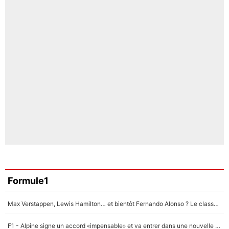
Formule1
Max Verstappen, Lewis Hamilton… et bientôt Fernando Alonso ? Le classement des pilotes les mieux payés en Formule 1 risque de changer !
F1 - Alpine signe un accord «impensable» et va entrer dans une nouvelle dimension : Grande nouvelle pour Pierre Gasly !