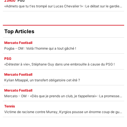
23h00
PSG
«Admets que tu t'es trompé sur Lucas Chevalier !» : Le débat sur le gardien du PSG vire au clash à l'After Foot
Top Articles
Mercato Football
Pogba - OM : Voilà l'homme qui a tout gâché !
PSG
«Détester à vie», Stéphane Guy dans une embrouille à cause du PSG !
Mercato Football
Kylian Mbappé, un transfert obligatoire cet été ?
Mercato Football
Mercato - OM - «Dès que je prends un club, je t’appellerai» : La promesse de Marcelino au moment de claquer la porte
Tennis
Victime de racisme contre Murray, Kyrgios pousse un énorme coup de gueule !