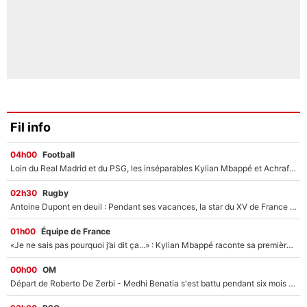
Fil info
04h00
Football
Loin du Real Madrid et du PSG, les inséparables Kylian Mbappé et Achraf Hakimi changent d'équipe le temps d'une journée !
02h30
Rugby
Antoine Dupont en deuil : Pendant ses vacances, la star du XV de France a perdu sa grand-mère
01h00
Équipe de France
«Je ne sais pas pourquoi j’ai dit ça...» : Kylian Mbappé raconte sa première rencontre avec Zinédine Zidane (et c’est très drôle)
00h00
OM
Départ de Roberto De Zerbi - Medhi Benatia s'est battu pendant six mois pour le retenir à l'OM, le PSG a été le naufrage de trop : «Je pars avec toi»