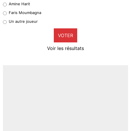
Quinten Timber
Amine Harit
1%
Faris Moumbagna
Pierre-Emile Hojbjerg
Un autre joueur
9%
VOTER
Neal Maupay
4%
Voir les résultats
Amine Harit
3%
Faris Moumbagna
4%
Un autre joueur
5%
1620 personnes ont participé aux votes.