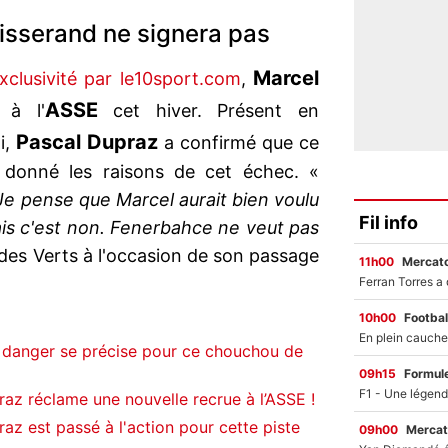
isserand ne signera pas
Marcel
clusivité par le10sport.com
,
ASSE
 à l'
cet hiver. Présent en
Pascal Dupraz
i,
a confirmé que ce
a donné les raisons de cet échec. «
Je pense que Marcel aurait bien voulu
Fil info
ais c'est non. Fenerbahce ne veut pas
 des Verts à l'occasion de son passage
11h00
Mercato
10h00
Footbal
 danger se précise pour ce chouchou de
09h15
Formul
az réclame une nouvelle recrue à l’ASSE !
az est passé à l'action pour cette piste
09h00
Mercat