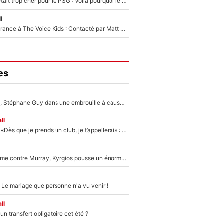
Yan Diomandé était trop cher pour le PSG : Voilà pourquoi le Real Madrid a accepté de payer la somme record de 140M€ pour boucler son transfert !
l
De l'équipe de France à The Voice Kids : Contacté par Matt Pokora, Kylian Mbappé a accepté de jouer un rôle inédit sur TF1 !
es
«Détester à vie», Stéphane Guy dans une embrouille à cause du PSG !
ll
Mercato - OM - «Dès que je prends un club, je t’appellerai» : La promesse de Marcelino au moment de claquer la porte
Victime de racisme contre Murray, Kyrgios pousse un énorme coup de gueule !
 Le mariage que personne n'a vu venir !
ll
n transfert obligatoire cet été ?