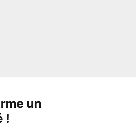
irme un
 !