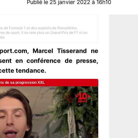
Publié le 25 janvier 2022 à 16h10
rs de Formule 1 et des exploits de Ronaldinho.
e de sport, il ne rate plus un Grand Prix de F1 ni un
tés
port.com, Marcel Tisserand ne
ésent en conférence de presse,
cette tendance.