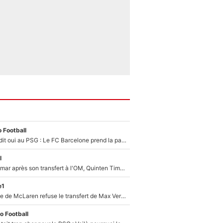
 Football
Ferran Torres a dit oui au PSG : Le FC Barcelone prend la parole alors qu'un transfert de l'attaquant espagnol prend forme
l
En plein cauchemar après son transfert à l'OM, Quinten Timber raconte ses doutes après sa signature à Marseille
e1
F1 - Une légende de McLaren refuse le transfert de Max Verstappen qui pourrait «faire des vagues» et plomber l'ambiance dans l'équipe
o Football