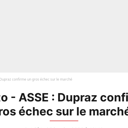
 Dupraz confirme un gros échec sur le marché
o - ASSE : Dupraz conf
ros échec sur le marché