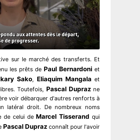
ive sur le marché des transferts. Et
Paul Bernardoni
enu les prêts de
et
kary Sako
Eliaquim Mangala
,
et
Pascal Dupraz
libres. Toutefois,
ne
ère voir débarquer d'autres renforts à
'un latéral droit. De nombreux noms
Marcel Tisserand
ge de celui de
qui
Pascal Dupraz
e
connaît pour l'avoir