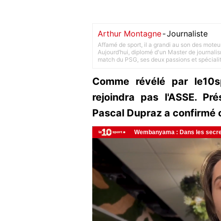
Arthur Montagne
-
Journaliste
Affamé de sport, il a grandi au son des moteu
Aujourd’hui, diplomé d'un Master de journalism
match du PSG, ses deux passions et spéciali
Comme révélé par le10s
rejoindra pas l'ASSE. Pr
Pascal Dupraz a confirmé 