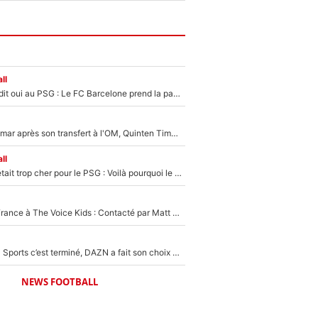
ll
Ferran Torres a dit oui au PSG : Le FC Barcelone prend la parole alors qu'un transfert de l'attaquant espagnol prend forme
En plein cauchemar après son transfert à l'OM, Quinten Timber raconte ses doutes après sa signature à Marseille
ll
Yan Diomandé était trop cher pour le PSG : Voilà pourquoi le Real Madrid a accepté de payer la somme record de 140M€ pour boucler son transfert !
De l'équipe de France à The Voice Kids : Contacté par Matt Pokora, Kylian Mbappé a accepté de jouer un rôle inédit sur TF1 !
La Liga sur beIN Sports c’est terminé, DAZN a fait son choix pour Benjamin Da Silva et Omar Da Fonseca !
NEWS FOOTBALL