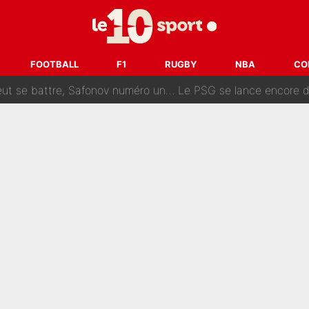
fort est attaqué après son dérapage sur CNews : «Et lui, il prend combie
ision : Son transfert au PSG est annoncé en Espagne !
FOOTBALL
F1
RUGBY
NBA
CO
se battre, Safonov numéro un… Le PSG se lance encore dans un gros ch
 Comme Jean-Jacques Goldman et Mylène Farmer, le nouveau sélectionneur de l'équipe 
ès Barcelone ? Les coulisses de la signature historique de Lionel 