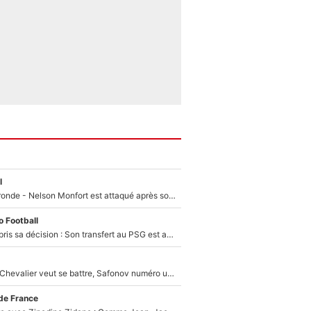
l
Incendies en Gironde - Nelson Monfort est attaqué après son dérapage sur CNews : «Et lui, il prend combien pour parler dans un studio climatisé?»
 Football
Ferran Torres a pris sa décision : Son transfert au PSG est annoncé en Espagne !
Suzuki recruté, Chevalier veut se battre, Safonov numéro un… Le PSG se lance encore dans un gros chantier pour le poste de gardien de but
de France