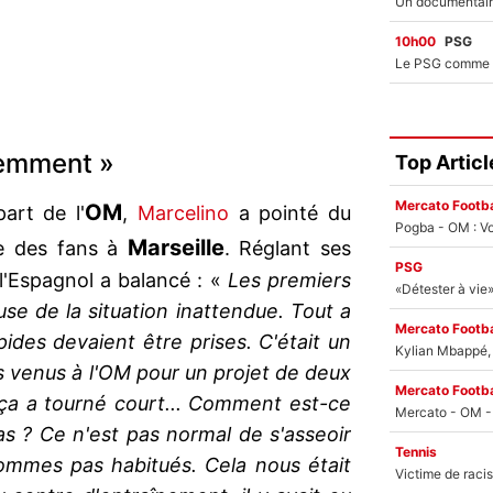
10h00
PSG
remment »
Top Articl
Mercato Footba
OM
art de l'
,
Marcelino
a pointé du
Pogba - OM : Vo
Marseille
ce des fans à
. Réglant ses
PSG
l'Espagnol a balancé : «
Les premiers
se de la situation inattendue. Tout a
Mercato Footba
ides devaient être prises. C'était un
Kylian Mbappé, u
s venus à l'OM pour un projet de deux
Mercato Footba
 ça a tourné court... Comment est-ce
as ? Ce n'est pas normal de s'asseoir
Tennis
ommes pas habitués. Cela nous était