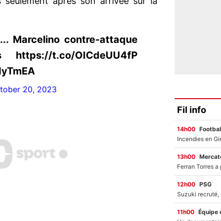
s seulement après son arrivée sur la
.. Marcelino contre-attaque
 https://t.co/OICdeUU4fP
NdyTmEA
tober 20, 2023
Fil info
14h00
Footbal
13h00
Mercato
12h00
PSG
11h00
Équipe 