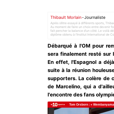
Thibault Morlain
-
Journaliste
Après s’être essayé à différents sports, Thiba
Au moment de faire un choix entre devenir foot
fait pencher la balance d’un côté. Le voilà d
diplôme obtenu à l’Institut International de 
Débarqué à l'OM pour rem
sera finalement resté sur
En effet, l'Espagnol a déjà
suite à la réunion houleuse
supporters. La colère de 
de Marcelino, qui a d'aill
l'encontre des fans olympi