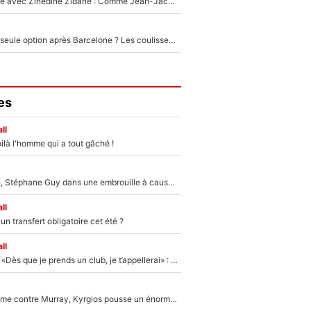
Un documentaire avec Zinedine Zidane : Comme Jean-Jacques Goldman et Mylène Farmer, le nouveau sélectionneur de l'équipe de France a recalé une journaliste très connue
Le PSG comme seule option après Barcelone ? Les coulisses de la signature historique de Lionel Messi sont révélées au grand jour !
es
ll
ilà l'homme qui a tout gâché !
«Détester à vie», Stéphane Guy dans une embrouille à cause du PSG !
ll
n transfert obligatoire cet été ?
ll
Mercato - OM - «Dès que je prends un club, je t’appellerai» : La promesse de Marcelino au moment de claquer la porte
Victime de racisme contre Murray, Kyrgios pousse un énorme coup de gueule !