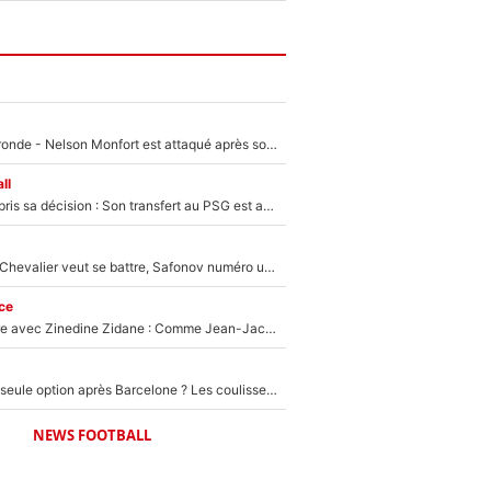
Incendies en Gironde - Nelson Monfort est attaqué après son dérapage sur CNews : «Et lui, il prend combien pour parler dans un studio climatisé?»
ll
Ferran Torres a pris sa décision : Son transfert au PSG est annoncé en Espagne !
Suzuki recruté, Chevalier veut se battre, Safonov numéro un… Le PSG se lance encore dans un gros chantier pour le poste de gardien de but
ce
Un documentaire avec Zinedine Zidane : Comme Jean-Jacques Goldman et Mylène Farmer, le nouveau sélectionneur de l'équipe de France a recalé une journaliste très connue
Le PSG comme seule option après Barcelone ? Les coulisses de la signature historique de Lionel Messi sont révélées au grand jour !
NEWS FOOTBALL