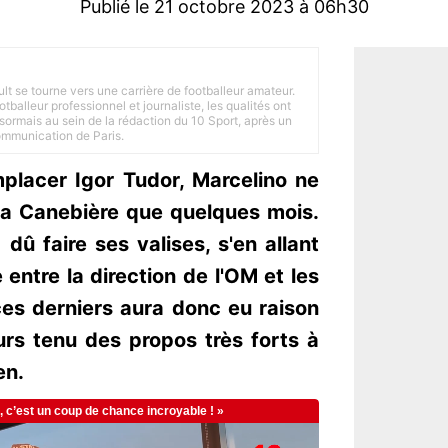
Publié le 21 octobre 2023 à 06h30
ult se tourne vers une carrière de footballeur amateur.
balleur professionnel et journaliste, les qualités ont
ésormais au sein de la rédaction du 10 Sport, après un
Communication de Paris.
placer Igor Tudor, Marcelino ne
 la Canebière que quelques mois.
 dû faire ses valises, s'en allant
 entre la direction de l'OM et les
ces derniers aura donc eu raison
eurs tenu des propos très forts à
en.