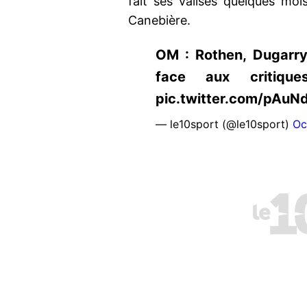
fait ses valises quelques moi
Canebière.
OM : Rothen, Dugarry.
face aux critiques
pic.twitter.com/pAu
— le10sport (@le10sport)
Oc