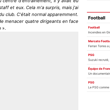
u centre d'entraînement, il y avait eu
staff et eux. Cela m'a surpris, mais j'ai
u club. C'était normal apparemment.
Football
 de menacer quatre dirigeants en face
Football
ub
».
Mercato Footba
PSG
Équipe de Fran
PSG